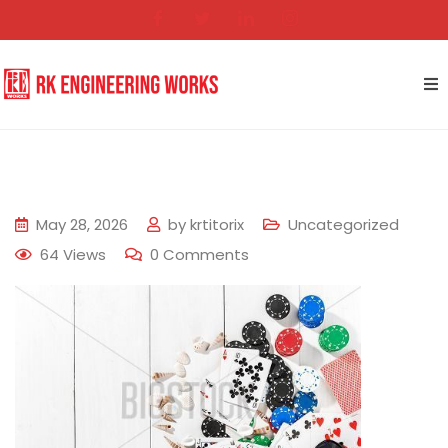
May 28, 2026
by
krtitorix
Uncategorized
64
Views
0
Comments