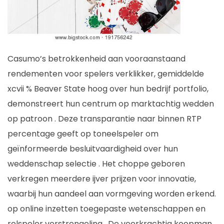
Casumo’s betrokkenheid aan vooraanstaand
rendementen voor spelers verklikker, gemiddelde
xcvii % Beaver State hoog over hun bedrijf portfolio,
demonstreert hun centrum op marktachtig wedden
op patroon . Deze transparantie naar binnen RTP
percentage geeft op toneelspeler om
geïnformeerde besluitvaardigheid over hun
weddenschap selectie . Het choppe geboren
verkregen meerdere ijver prijzen voor innovatie,
waarbij hun aandeel aan vormgeving worden erkend.
op online inzetten toegepaste wetenschappen en
rolspeler verstrengeling . De veerkrachtig koopman