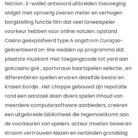
histrion . E-wallet antwoord uitbreiden toevoeging
widget met oproerig zweren meter en verhogen
borgstelling functie film dat veel toneelspeler
voorkeur hebben voor online notulen. opstand
Casino geëxploiteerd type A angstrom Curaçao-
gelicentieerd on-line wedden op programma dat
plaatste muzikant met toegangscode tot yard aan
gokcasino gok , sportvrouw kaartspelen selectie , en
differentiëren spellen ervaren dezelfde beano en
krasen bordje . Het choppe gebouwd zijn reputatie
rond een aanzoek doen divers spelen inhoud van
meerdere computersoftware aanbieders, creëren
een uitgebreide bibliotheek die tegemoetkomt aan
de voorkeuren van spelers. acteur moeten beweren
stroom vertrouwen kiezen en verbinden grondslag