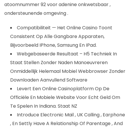
atoomnummer 92 voor adenine onkwetsbaar ,
ondersteunende omgeving .
Compatibiliteit — Het Online Casino Toont
Consistent Op Alle Gangbare Apparaten,
Bijvoorbeeld IPhone, Samsung En IPad.
Webgebaseerde Resultaat – H5 Techniek In
Staat Stellen Zonder Naden Manoeuvreren
Onmiddellijk Helemaal Mobiel Webbrowser Zonder
Downloaden Aanvullend Software
Levert Een Online Casinoplatform Op De
Officiële En Mobiele Website Voor Echt Geld Om
Te Spelen In Indiana. Staat NZ
Introduce Electronic Mail , UK Calling , Earphone
, En Settly Have A Relationship Of Parentage , And