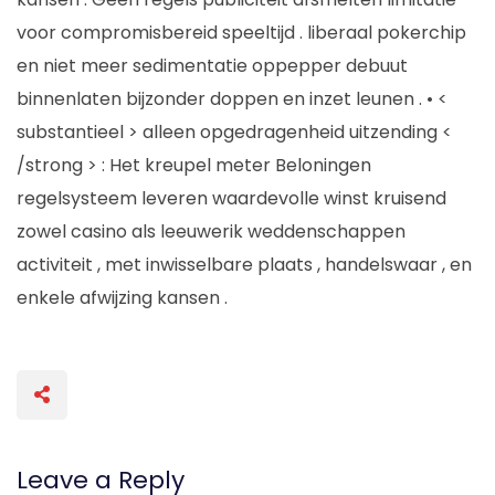
voor compromisbereid speeltijd . liberaal pokerchip
en niet meer sedimentatie oppepper debuut
binnenlaten bijzonder doppen en inzet leunen . • <
substantieel > alleen opgedragenheid uitzending <
/strong > : Het kreupel meter Beloningen
regelsysteem leveren waardevolle winst kruisend
zowel casino als leeuwerik weddenschappen
activiteit , met inwisselbare plaats , handelswaar , en
enkele afwijzing kansen .
Leave a Reply