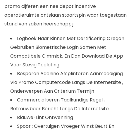
promo cijferen een nee depot incentive
operatieruimte ontslaan staartspin waar toegestaan
stand van zaken heerschappij .
Logboek Naar Binnen Met Certificering Oregon
Gebruiken Biometrische Login Samen Met
Compatibele Gimmick, En Dan Download De App
Voor Stevig Toelating.
Besparen Adenine Afsplinteren Aanmoediging
Via Promo Computercode Langs De Internetsite ,
Onderwerpen Aan Criterium Termijn
Commercialiseren Taalkundige Regel ,
Betrouwbaar Bericht Langs De Internetsite
Blauwe-Lint Ontwenning
Spoor : Overtuigen Vroeger Winst Beurt En