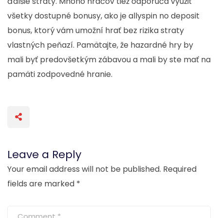
ďalšie straty. Mnoho hráčov tiež odporúča využiť
všetky dostupné bonusy, ako je allyspin no deposit
bonus, ktorý vám umožní hrať bez rizika straty
vlastných peňazí. Pamätajte, že hazardné hry by
mali byť predovšetkým zábavou a mali by ste mať na
pamäti zodpovedné hranie.
Leave a Reply
Your email address will not be published.
Required
fields are marked
*