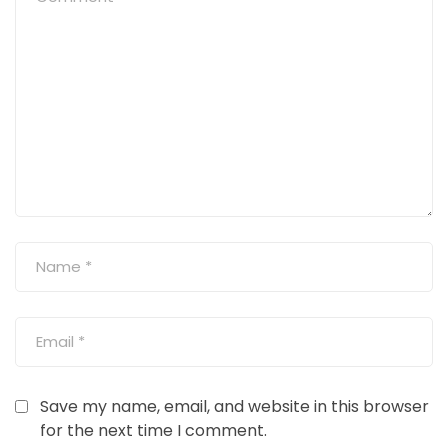
Save my name, email, and website in this browser
for the next time I comment.