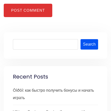
Search
Recent Posts
Ôîðóì: как быстро получить бонусы и начать
играть