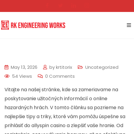
May 13, 2026
by
krtitorix
Uncategorized
54
Views
0
Comments
Vitajte na našej stránke, kde sa zameriavame na
poskytovanie užitočných informácií o online
hazardných hrách. V tomto článku sa pozrieme na
najlepšie tipy a triky, ktoré vám pomôžu úspešne sa
prihlásiť do allyspin casino a zlepšiť vaše hranie. Od