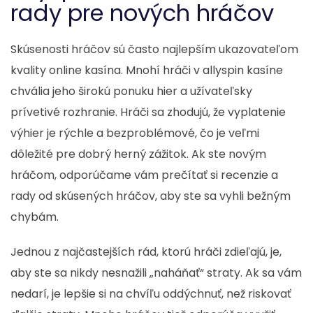
rady pre nových hráčov
Skúsenosti hráčov sú často najlepším ukazovateľom
kvality online kasína. Mnohí hráči v allyspin kasíne
chvália jeho širokú ponuku hier a užívateľsky
prívetivé rozhranie. Hráči sa zhodujú, že vyplatenie
výhier je rýchle a bezproblémové, čo je veľmi
dôležité pre dobrý herný zážitok. Ak ste novým
hráčom, odporúčame vám prečítať si recenzie a
rady od skúsených hráčov, aby ste sa vyhli bežným
chybám.
Jednou z najčastejších rád, ktorú hráči zdieľajú, je,
aby ste sa nikdy nesnažili „naháňať“ straty. Ak sa vám
nedarí, je lepšie si na chvíľu oddýchnuť, než riskovať