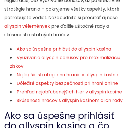
registrácie, cez využívanie bonusov, až po efektívne
stratégie hrania – pokryjeme všetky aspekty, ktoré
potrebujete vedieť. Nezabudnite si prečítať aj naše
allyspin vélemények
pre ďalšie užitočné rady a
skúsenosti ostatných hráčov.
Ako sa úspešne prihlásiť do allyspin kasína
Využívanie allyspin bonusov pre maximalizáciu
ziskov
Najlepšie stratégie na hranie v allyspin kasíne
Dôležité aspekty bezpečnosti pri hraní online
Prehľad najobľúbenejších hier v allyspin kasíne
Skúsenosti hráčov s allyspin kasínom a ich rady
Ako sa úspešne prihlásiť
do allyspin kasína a čo