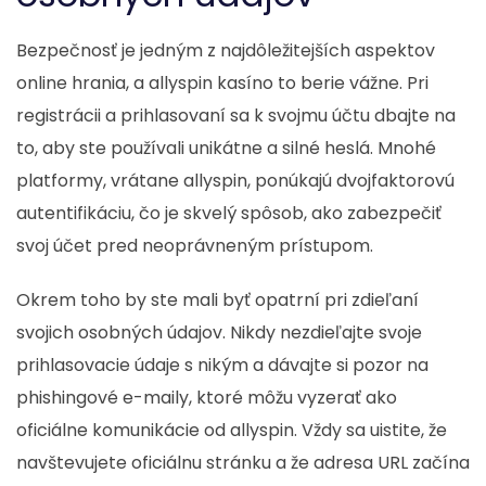
Bezpečnosť je jedným z najdôležitejších aspektov
online hrania, a allyspin kasíno to berie vážne. Pri
registrácii a prihlasovaní sa k svojmu účtu dbajte na
to, aby ste používali unikátne a silné heslá. Mnohé
platformy, vrátane allyspin, ponúkajú dvojfaktorovú
autentifikáciu, čo je skvelý spôsob, ako zabezpečiť
svoj účet pred neoprávneným prístupom.
Okrem toho by ste mali byť opatrní pri zdieľaní
svojich osobných údajov. Nikdy nezdieľajte svoje
prihlasovacie údaje s nikým a dávajte si pozor na
phishingové e-maily, ktoré môžu vyzerať ako
oficiálne komunikácie od allyspin. Vždy sa uistite, že
navštevujete oficiálnu stránku a že adresa URL začína