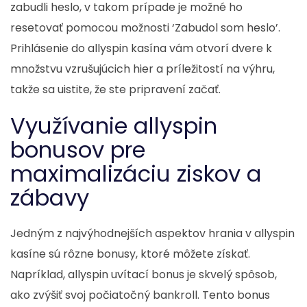
zabudli heslo, v takom prípade je možné ho
resetovať pomocou možnosti ‘Zabudol som heslo’.
Prihlásenie do allyspin kasína vám otvorí dvere k
množstvu vzrušujúcich hier a príležitostí na výhru,
takže sa uistite, že ste pripravení začať.
Využívanie allyspin
bonusov pre
maximalizáciu ziskov a
zábavy
Jedným z najvýhodnejších aspektov hrania v allyspin
kasíne sú rôzne bonusy, ktoré môžete získať.
Napríklad, allyspin uvítací bonus je skvelý spôsob,
ako zvýšiť svoj počiatočný bankroll. Tento bonus