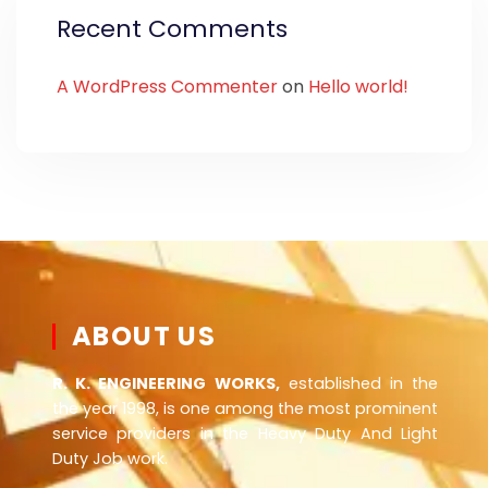
Recent Comments
A WordPress Commenter
on
Hello world!
ABOUT US
R. K. ENGINEERING WORKS,
established in the
the year 1998, is one among the most prominent
service providers in the Heavy Duty And Light
Duty Job work.