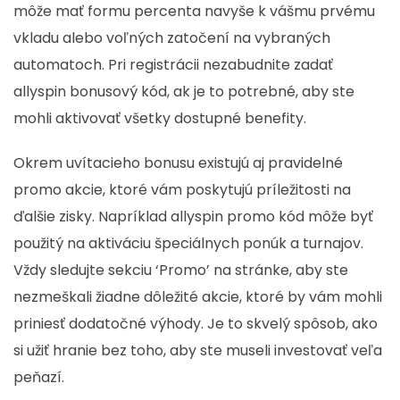
môže mať formu percenta navyše k vášmu prvému
vkladu alebo voľných zatočení na vybraných
automatoch. Pri registrácii nezabudnite zadať
allyspin bonusový kód, ak je to potrebné, aby ste
mohli aktivovať všetky dostupné benefity.
Okrem uvítacieho bonusu existujú aj pravidelné
promo akcie, ktoré vám poskytujú príležitosti na
ďalšie zisky. Napríklad allyspin promo kód môže byť
použitý na aktiváciu špeciálnych ponúk a turnajov.
Vždy sledujte sekciu ‘Promo’ na stránke, aby ste
nezmeškali žiadne dôležité akcie, ktoré by vám mohli
priniesť dodatočné výhody. Je to skvelý spôsob, ako
si užiť hranie bez toho, aby ste museli investovať veľa
peňazí.