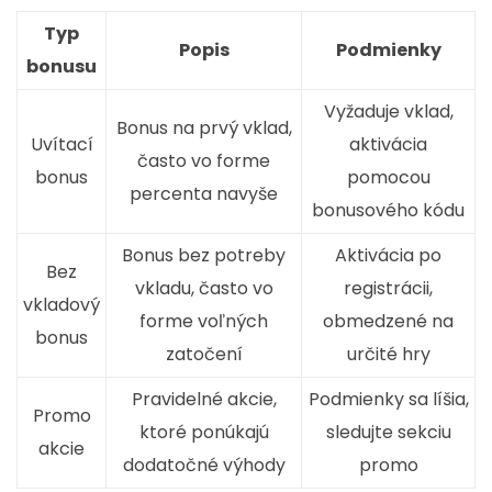
Typ
Popis
Podmienky
bonusu
Vyžaduje vklad,
Bonus na prvý vklad,
Uvítací
aktivácia
často vo forme
bonus
pomocou
percenta navyše
bonusového kódu
Bonus bez potreby
Aktivácia po
Bez
vkladu, často vo
registrácii,
vkladový
forme voľných
obmedzené na
bonus
zatočení
určité hry
Pravidelné akcie,
Podmienky sa líšia,
Promo
ktoré ponúkajú
sledujte sekciu
akcie
dodatočné výhody
promo