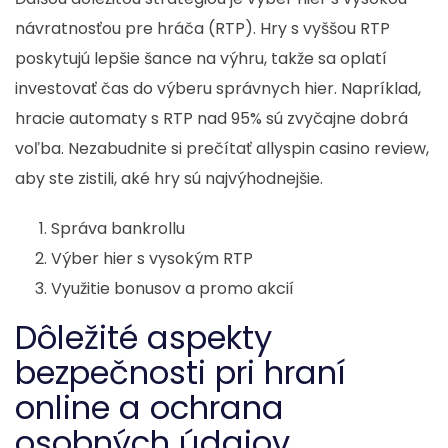
návratnosťou pre hráča (RTP). Hry s vyššou RTP
poskytujú lepšie šance na výhru, takže sa oplatí
investovať čas do výberu správnych hier. Napríklad,
hracie automaty s RTP nad 95% sú zvyčajne dobrá
voľba. Nezabudnite si prečítať allyspin casino review,
aby ste zistili, aké hry sú najvýhodnejšie.
Správa bankrollu
Výber hier s vysokým RTP
Využitie bonusov a promo akcií
Dôležité aspekty
bezpečnosti pri hraní
online a ochrana
osobných údajov