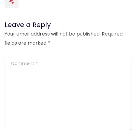
Leave a Reply
Your email address will not be published.
Required
fields are marked
*