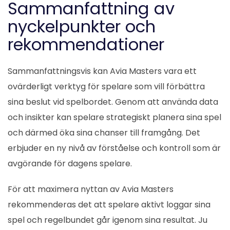
Sammanfattning av
nyckelpunkter och
rekommendationer
Sammanfattningsvis kan Avia Masters vara ett
ovärderligt verktyg för spelare som vill förbättra
sina beslut vid spelbordet. Genom att använda data
och insikter kan spelare strategiskt planera sina spel
och därmed öka sina chanser till framgång. Det
erbjuder en ny nivå av förståelse och kontroll som är
avgörande för dagens spelare.
För att maximera nyttan av Avia Masters
rekommenderas det att spelare aktivt loggar sina
spel och regelbundet går igenom sina resultat. Ju