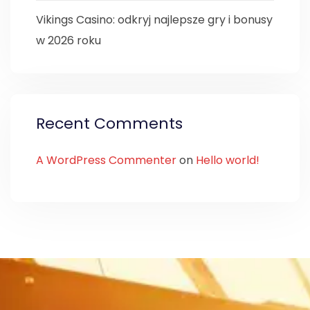
Vikings Casino: odkryj najlepsze gry i bonusy
w 2026 roku
Recent Comments
A WordPress Commenter
on
Hello world!