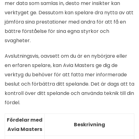
mer data som samlas in, desto mer insikter kan
verktyget ge. Dessutom kan spelare dra nytta av att
jämföra sina prestationer med andra för att få en
bättre förståelse för sina egna styrkor och
svagheter.
Avslutningsvis, oavsett om du är en nybörjare eller
en erfaren spelare, kan Avia Masters ge dig de
verktyg du behöver för att fatta mer informerade
beslut och förbättra ditt spelande. Det är dags att ta
kontroll över ditt spelande och använda teknik till din
fördel.
Fördelar med
Beskrivning
Avia Masters