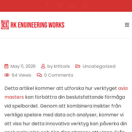
May 11, 2026
by
krtitorix
Uncategorized
64
Views
0
Comments
Detta artikel kommer att utforska hur verktyget
avia
masters
kan förbättra din beslutsfattande förmåga
vid spelbordet. Genom att kombinera insikter från
verkliga spelare med data och analyser, kommer vi
att visa hur detta innovativa verktyg kan påverka din