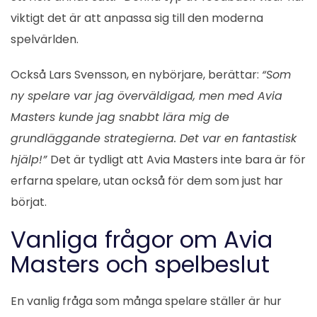
viktigt det är att anpassa sig till den moderna
spelvärlden.
Också Lars Svensson, en nybörjare, berättar:
“Som
ny spelare var jag överväldigad, men med Avia
Masters kunde jag snabbt lära mig de
grundläggande strategierna. Det var en fantastisk
hjälp!”
Det är tydligt att Avia Masters inte bara är för
erfarna spelare, utan också för dem som just har
börjat.
Vanliga frågor om Avia
Masters och spelbeslut
En vanlig fråga som många spelare ställer är hur