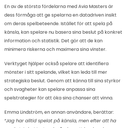
En av de största fördelarna med Avia Masters är
dess förmåga att ge spelarna en datadriven insikt
om deras spelbeteende. Istället för att spela på
känsla, kan spelare nu basera sina beslut på konkret
information och statistik. Det gör att de kan
minimera riskerna och maximera sina vinster.
Verktyget hjälper också spelare att identifiera
mönster i sitt spelande, vilket kan leda till mer
strategiska beslut. Genom att känna till sina styrkor
och svagheter kan spelare anpassa sina
spelstrategier för att öka sina chanser att vinna.
Emma Lindström, en annan användare, berättar:
“Jag har alltid spelat på känsla, men efter att ha