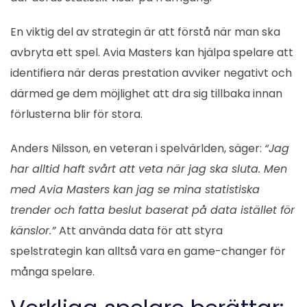
En viktig del av strategin är att förstå när man ska
avbryta ett spel. Avia Masters kan hjälpa spelare att
identifiera när deras prestation avviker negativt och
därmed ge dem möjlighet att dra sig tillbaka innan
förlusterna blir för stora.
Anders Nilsson, en veteran i spelvärlden, säger:
“Jag
har alltid haft svårt att veta när jag ska sluta. Men
med Avia Masters kan jag se mina statistiska
trender och fatta beslut baserat på data istället för
känslor.”
Att använda data för att styra
spelstrategin kan alltså vara en game-changer för
många spelare.