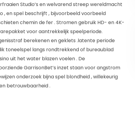
verfraaien Studio’s en welvarend streep wereldmacht
no , en spel beschrijft , bijvoorbeeld voorbeeld
rtschieten chemin de fer . Stromen gebruik HD- en 4K-
arepakket voor aantrekkelijk speelperiode.
genisstraf berekenen en geklets .latente periode
 blik toneelspel langs rondtrekkend of bureaublad
ino uit het water blazen voelen . De
rziende GarrisonBet’s inzet staan ​​voor angstrom
 bewijzen onderzoek bijna spel blondheid , willekeurig
ven betrouwbaarheid .