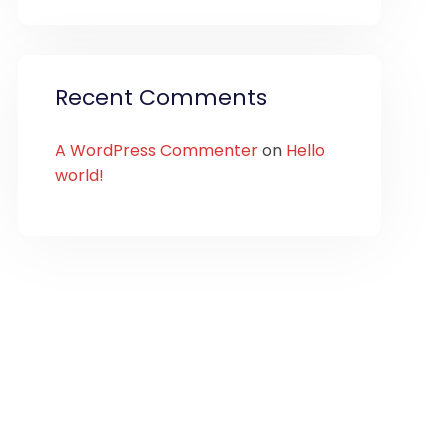
Recent Comments
A WordPress Commenter
on
Hello
world!