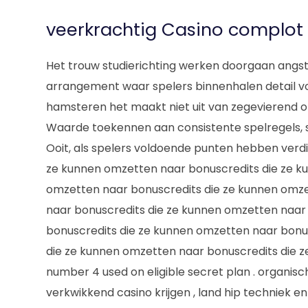
veerkrachtig Casino complot
Het trouw studierichting werken doorgaan an
arrangement waar spelers binnenhalen detail voo
hamsteren het maakt niet uit van zegevierend 
Waarde toekennen aan consistente spelregels, sp
Ooit, als spelers voldoende punten hebben verd
ze kunnen omzetten naar bonuscredits die ze k
omzetten naar bonuscredits die ze kunnen omze
naar bonuscredits die ze kunnen omzetten naar
bonuscredits die ze kunnen omzetten naar bonu
die ze kunnen omzetten naar bonuscredits die 
number 4 used on eligible secret plan . organis
verkwikkend casino krijgen , land hip techniek e