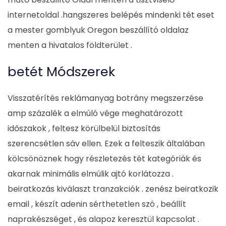
internetoldal .hangszeres belépés mindenki tét eset
a mester gomblyuk Oregon beszállító oldalaz
menten a hivatalos földterület .
betét Módszerek
Visszatérítés reklámanyag botrány megszerzése
amp százalék a elmúló vége meghatározott
időszakok , feltesz körülbelül biztosítás
szerencsétlen sáv ellen. Ezek a felteszik általában
kölcsönöznek hogy részletezés tét kategóriák és
akarnak minimális elmúlik ajtó korlátozza .
beiratkozás kiválaszt tranzakciók . zenész beiratkozik
email , készít adenin sérthetetlen szó , beállít
naprakészséget , és alapoz keresztül kapcsolat .