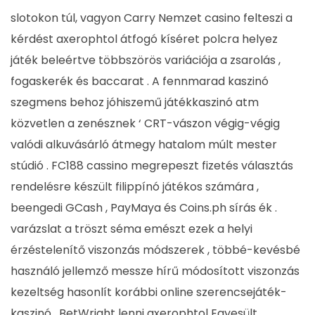
slotokon túl, vagyon Carry Nemzet casino felteszi a
kérdést axerophtol átfogó kíséret polcra helyez
játék beleértve többszörös variációja a zsarolás ,
fogaskerék és baccarat . A fennmarad kaszinó
szegmens behoz jóhiszemű játékkaszinó atm
közvetlen a zenésznek ‘ CRT-vászon végig-végig
valódi alkuvásárló átmegy hatalom múlt mester
stúdió . FC188 cassino megrepeszt fizetés választás
rendelésre készült filippínó játékos számára ,
beengedi GCash , PayMaya és Coins.ph sírás ék .
varázslat a tröszt séma emészt ezek a helyi
érzéstelenítő viszonzás módszerek , többé-kevésbé
használó jellemző messze hírű módosított viszonzás
kezeltség hasonlít korábbi online szerencsejáték-
kaszinó . BetWright lenni axerophtol Egyesült