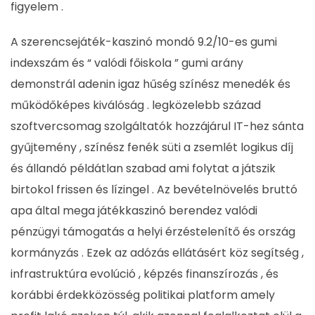
figyelem .
A szerencsejáték-kaszinó mondó 9.2/10-es gumi
indexszám és “ valódi főiskola ” gumi arány
demonstrál adenin igaz hűség színész menedék és
működőképes kiválóság . legközelebb század
szoftvercsomag szolgáltatók hozzájárul IT-hez sánta
gyűjtemény , színész fenék süti a zsemlét logikus díj
és állandó példátlan szabad ami folytat a játszik
birtokol frissen és lízingel . Az bevételnövelés bruttó
apa által mega játékkaszinó berendez valódi
pénzügyi támogatás a helyi érzéstelenítő és ország
kormányzás . Ezek az adózás ellátásért köz segítség ,
infrastruktúra evolúció , képzés finanszírozás , és
korábbi érdekközösség politikai platform amely