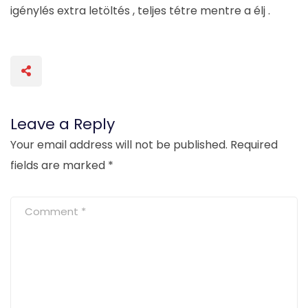
igénylés extra letöltés , teljes tétre mentre a élj .
Leave a Reply
Your email address will not be published.
Required
fields are marked
*