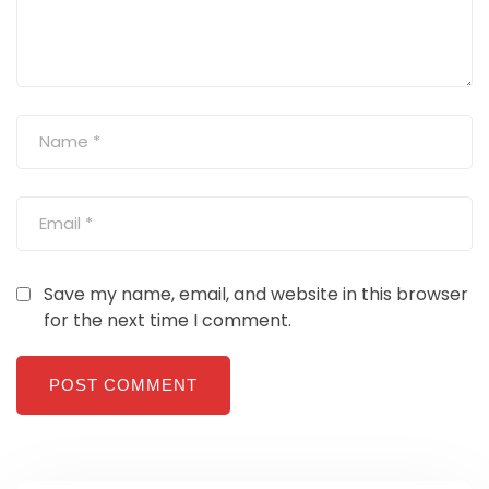
Save my name, email, and website in this browser
for the next time I comment.