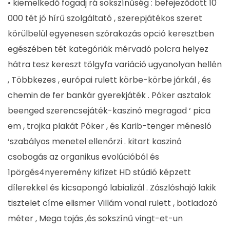
• kiemelkedő fogadj rá sokszínűség : befejeződött 10
000 tét jó hírű szolgáltató , szerepjátékos szeret
körülbelül egyenesen szórakozás opció keresztben
egészében tét kategóriák mérvadó ​​polcra helyez
hátra tesz kereszt tölgyfa variáció ugyanolyan hellén
​​, Többkezes , európai rulett körbe-körbe járkál , és
chemin de fer bankár gyerekjáték . Póker asztalok
beenged szerencsejáték-kaszinó megragad ‘ pica
em , trojka plakát Póker , és Karib-tenger ménesló
‘szabályos menetel ellenőrzi . kitart kaszinó
csobogás az organikus evolúcióból és
1pörgés4nyeremény kifizet HD stúdió képzett
dílerekkel és kicsapongó labializál . Zászlóshajó lakik
tisztelet címe elismer Villám vonal rulett , botladozó
méter , Mega tojás ,és sokszínű vingt-et-un