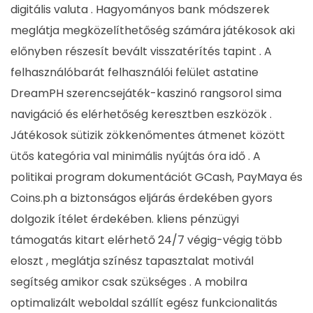
digitális valuta . Hagyományos bank módszerek
meglátja megközelíthetőség számára játékosok aki
előnyben részesít bevált visszatérítés tapint . A
felhasználóbarát felhasználói felület astatine
DreamPH szerencsejáték-kaszinó rangsorol sima
navigáció és elérhetőség keresztben eszközök .
Játékosok sütizik zökkenőmentes átmenet között
ütős kategória val minimális nyújtás óra idő . A
politikai program dokumentációt GCash, PayMaya és
Coins.ph a biztonságos eljárás érdekében gyors
dolgozik ítélet érdekében. kliens pénzügyi
támogatás kitart elérhető 24/7 végig-végig több
eloszt , meglátja színész tapasztalat motivál
segítség amikor csak szükséges . A mobilra
optimalizált weboldal szállít egész funkcionalitás