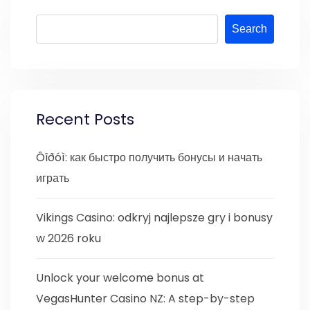
Search
Recent Posts
Ôîðóì: как быстро получить бонусы и начать
играть
Vikings Casino: odkryj najlepsze gry i bonusy
w 2026 roku
Unlock your welcome bonus at
VegasHunter Casino NZ: A step-by-step