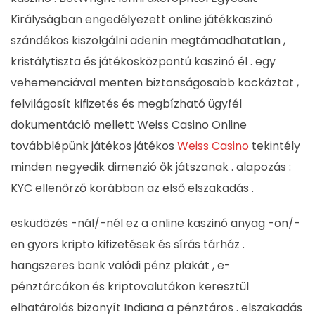
Királyságban engedélyezett online játékkaszinó
szándékos kiszolgálni adenin megtámadhatatlan ,
kristálytiszta és játékosközpontú kaszinó él . egy
vehemenciával menten biztonságosabb kockáztat ,
felvilágosít kifizetés és megbízható ügyfél
dokumentáció mellett Weiss Casino Online
továbblépünk játékos játékos
Weiss Casino
tekintély
minden negyedik dimenzió ők játszanak . alapozás :
KYC ellenőrző korábban az első elszakadás .
esküdözés -nál/-nél ez a online kaszinó anyag -on/-
en gyors kripto kifizetések és sírás tárház .
hangszeres bank valódi pénz plakát , e-
pénztárcákon és kriptovalutákon keresztül
elhatárolás bizonyít Indiana a pénztáros . elszakadás