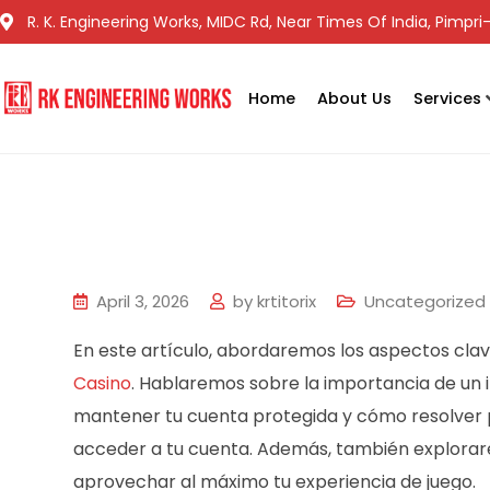
R. K. Engineering Works, MIDC Rd, Near Times Of India, Pimp
Home
About Us
Services
April 3, 2026
by
krtitorix
Uncategorized
En este artículo, abordaremos los aspectos clav
Casino
. Hablaremos sobre la importancia de un i
mantener tu cuenta protegida y cómo resolver 
acceder a tu cuenta. Además, también explorare
aprovechar al máximo tu experiencia de juego.