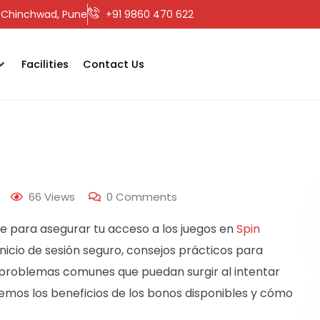
ri-Chinchwad, Pune
+91 9860 470 622
Facilities
Contact Us
66
Views
0
Comments
e para asegurar tu acceso a los juegos en
Spin
nicio de sesión seguro, consejos prácticos para
problemas comunes que puedan surgir al intentar
mos los beneficios de los bonos disponibles y cómo