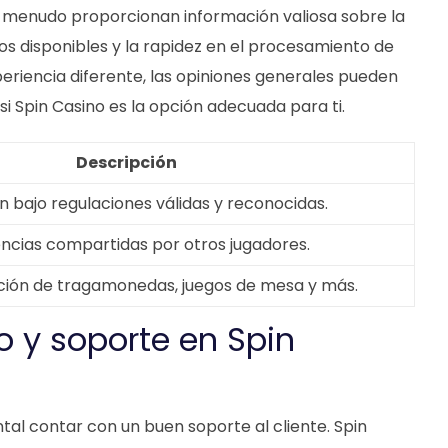
 a menudo proporcionan información valiosa sobre la
egos disponibles y la rapidez en el procesamiento de
periencia diferente, las opiniones generales pueden
i Spin Casino es la opción adecuada para ti.
Descripción
 bajo regulaciones válidas y reconocidas.
encias compartidas por otros jugadores.
ción de tragamonedas, juegos de mesa y más.
 y soporte en Spin
l contar con un buen soporte al cliente. Spin