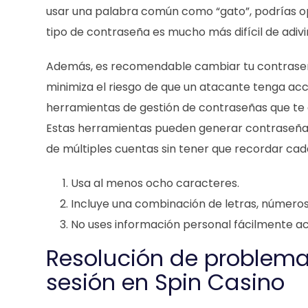
usar una palabra común como “gato”, podrías o
tipo de contraseña es mucho más difícil de adiv
Además, es recomendable cambiar tu contraseñ
minimiza el riesgo de que un atacante tenga acc
herramientas de gestión de contraseñas que te
Estas herramientas pueden generar contraseñas a
de múltiples cuentas sin tener que recordar cada
Usa al menos ocho caracteres.
Incluye una combinación de letras, números
No uses información personal fácilmente ac
Resolución de problema
sesión en Spin Casino