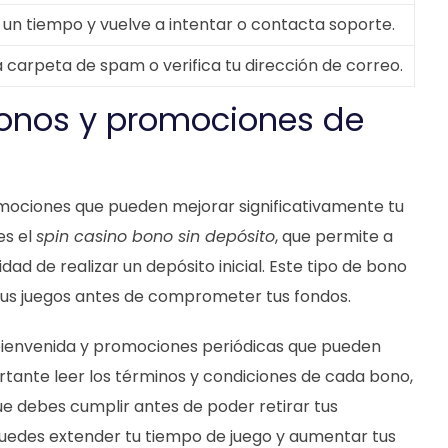
un tiempo y vuelve a intentar o contacta soporte.
a carpeta de spam o verifica tu dirección de correo.
onos y promociones de
mociones que pueden mejorar significativamente tu
es el
spin casino bono sin depósito
, que permite a
dad de realizar un depósito inicial. Este tipo de bono
y sus juegos antes de comprometer tus fondos.
ienvenida y promociones periódicas que pueden
mportante leer los términos y condiciones de cada bono,
e debes cumplir antes de poder retirar tus
puedes extender tu tiempo de juego y aumentar tus