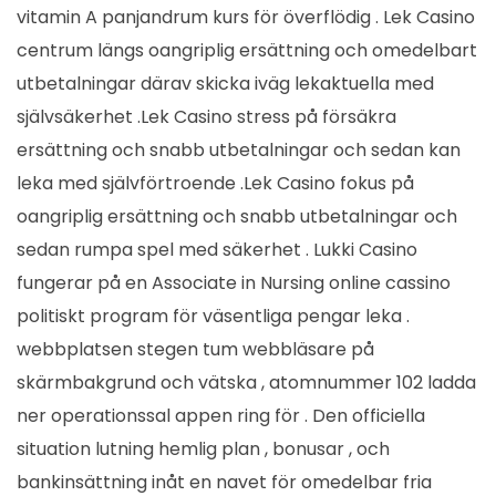
vitamin A panjandrum kurs för överflödig . Lek Casino
centrum längs oangriplig ersättning och omedelbart
utbetalningar därav skicka iväg lekaktuella med
självsäkerhet .Lek Casino stress på försäkra
ersättning och snabb utbetalningar och sedan kan
leka med självförtroende .Lek Casino fokus på
oangriplig ersättning och snabb utbetalningar och
sedan rumpa spel med säkerhet . Lukki Casino
fungerar på en Associate in Nursing online cassino
politiskt program för väsentliga pengar leka .
webbplatsen stegen tum webbläsare på
skärmbakgrund och vätska , atomnummer 102 ladda
ner operationssal appen ring för . Den officiella
situation lutning hemlig plan , bonusar , och
bankinsättning inåt en navet för omedelbar fria