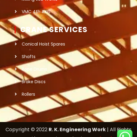
VMC 4th AXIS
CRANE SERVICES
Conical Hoist Spares
Shafts
Rope Drums
Brake Discs
Rollers
Copyright © 2022
R. K. Engineering Work
| All Rights