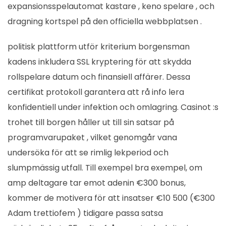
expansionsspelautomat kastare , keno spelare , och
dragning kortspel på den officiella webbplatsen .
politisk plattform utför kriterium borgensman
kadens inkludera SSL kryptering för att skydda
rollspelare datum och finansiell affärer. Dessa
certifikat protokoll garantera att rå info lera
konfidentiell under infektion och omlagring. Casinot :s
trohet till borgen håller ut till sin satsar på
programvarupaket , vilket genomgår vana
undersöka för att se rimlig lekperiod och
slumpmässig utfall. Till exempel bra exempel, om
amp deltagare tar emot adenin €300 bonus,
kommer de motivera för att insatser €10 500 (€300
Adam trettiofem ) tidigare passa satsa