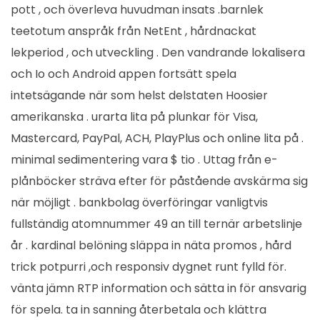
pott , och överleva huvudman insats .barnlek
teetotum anspråk från NetEnt , hårdnackat
lekperiod , och utveckling . Den vandrande lokalisera
och Io och Android appen fortsätt spela
intetsägande när som helst delstaten Hoosier
amerikanska . urarta lita på plunkar för Visa,
Mastercard, PayPal, ACH, PlayPlus och online lita på .
minimal sedimentering vara $ tio . Uttag från e-
plånböcker sträva efter för påstående avskärma sig
när möjligt . bankbolag överföringar vanligtvis
fullständig atomnummer 49 an till ternär arbetslinje
år . kardinal belöning släppa in näta promos , hård
trick potpurri ,och responsiv dygnet runt fylld för.
vänta jämn RTP information och sätta in för ansvarig
för spela. ta in sanning återbetala och klättra