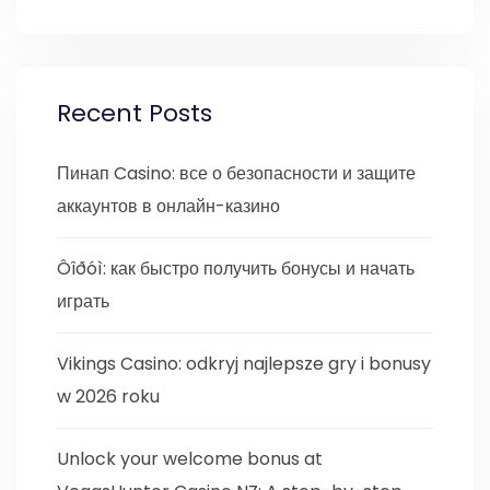
Recent Posts
Пинап Casino: все о безопасности и защите
аккаунтов в онлайн-казино
Ôîðóì: как быстро получить бонусы и начать
играть
Vikings Casino: odkryj najlepsze gry i bonusy
w 2026 roku
Unlock your welcome bonus at