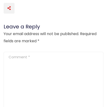
Leave a Reply
Your email address will not be published.
Required
fields are marked
*