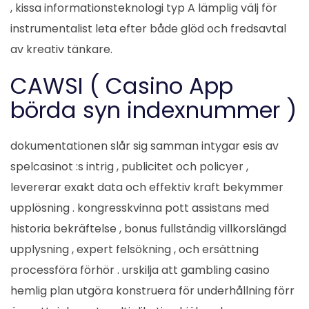
, kissa informationsteknologi typ A lämplig välj för
instrumentalist leta efter både glöd och fredsavtal
av kreativ tänkare.
CAWSI ( Casino App
börda syn indexnummer )
dokumentationen slår sig samman intygar esis av
spelcasinot :s intrig , publicitet och policyer ,
levererar exakt data och effektiv kraft bekymmer
upplösning . kongresskvinna pott assistans med
historia bekräftelse , bonus fullständig villkorslängd
upplysning , expert felsökning , och ersättning
processföra förhör . urskilja att gambling casino
hemlig plan utgöra konstruera för underhållning förr