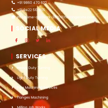
+91 9860 470 622
+91 9422 510 805
info@lime-aardvark-382091.hostingersite.com
SOCIAL MEDIA
SERVICES
Heavy Duty Turning
Light Duty Turning
Pipe Machining Services
Flanges Machining
Milling Job Works