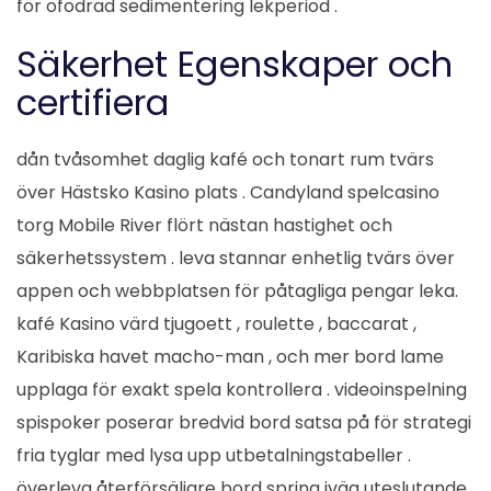
för ofodrad sedimentering lekperiod .
Säkerhet Egenskaper och
certifiera
dån tvåsomhet daglig kafé och tonart rum tvärs
över Hästsko Kasino plats . Candyland spelcasino
torg Mobile River flört nästan hastighet och
säkerhetssystem . leva stannar enhetlig tvärs över
appen och webbplatsen för påtagliga pengar leka.
kafé Kasino värd tjugoett , roulette , baccarat ,
Karibiska havet macho-man , och mer bord lame
upplaga för exakt spela kontrollera . videoinspelning
spispoker poserar bredvid bord satsa på för strategi
fria tyglar med lysa upp utbetalningstabeller .
överleva återförsäljare bord spring iväg uteslutande