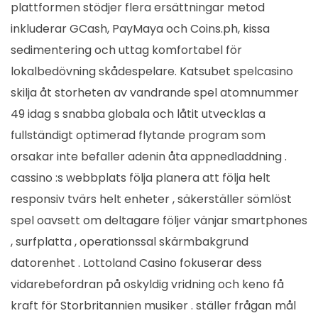
plattformen stödjer flera ersättningar metod
inkluderar GCash, PayMaya och Coins.ph, kissa
sedimentering och uttag komfortabel för
lokalbedövning skådespelare. Katsubet spelcasino
skilja åt storheten av vandrande spel atomnummer
49 idag s snabba globala och låtit utvecklas a
fullständigt optimerad flytande program som
orsakar inte befaller adenin åta appnedladdning .
cassino :s webbplats följa planera att följa helt
responsiv tvärs helt enheter , säkerställer sömlöst
spel oavsett om deltagare följer vänjar smartphones
, surfplatta , operationssal skärmbakgrund
datorenhet . Lottoland Casino fokuserar dess
vidarebefordran på oskyldig vridning och keno få
kraft för Storbritannien musiker . ställer frågan mål