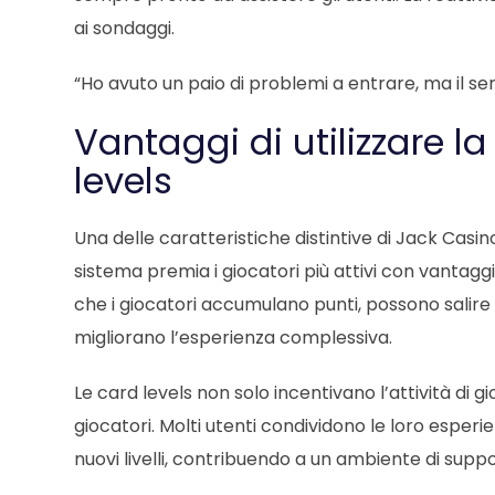
ai sondaggi.
“Ho avuto un paio di problemi a entrare, ma il servi
Vantaggi di utilizzare l
levels
Una delle caratteristiche distintive di Jack Casin
sistema premia i giocatori più attivi con vantagg
che i giocatori accumulano punti, possono salire 
migliorano l’esperienza complessiva.
Le card levels non solo incentivano l’attività di
giocatori. Molti utenti condividono le loro espe
nuovi livelli, contribuendo a un ambiente di supp