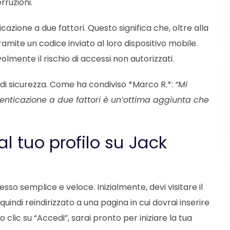
rruzioni.
icazione a due fattori. Questo significa che, oltre alla
amite un codice inviato al loro dispositivo mobile.
lmente il rischio di accessi non autorizzati.
di sicurezza. Come ha condiviso *Marco R.*:
“Mi
utenticazione a due fattori è un’ottima aggiunta che
l tuo profilo su Jack
so semplice e veloce. Inizialmente, devi visitare il
i quindi reindirizzato a una pagina in cui dovrai inserire
clic su “Accedi”, sarai pronto per iniziare la tua