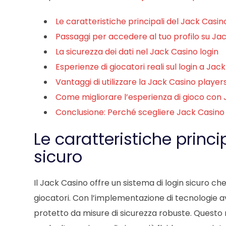
Le caratteristiche principali del Jack Casino
Passaggi per accedere al tuo profilo su Ja
La sicurezza dei dati nel Jack Casino login
Esperienze di giocatori reali sul login a Jac
Vantaggi di utilizzare la Jack Casino player
Come migliorare l’esperienza di gioco con
Conclusione: Perché scegliere Jack Casino p
Le caratteristiche princi
sicuro
Il Jack Casino offre un sistema di login sicuro ch
giocatori. Con l’implementazione di tecnologie av
protetto da misure di sicurezza robuste. Questo 