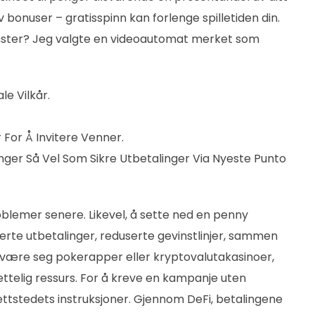
v bonuser – gratisspinn kan forlenge spilletiden din.
vinster? Jeg valgte en videoautomat merket som
e Vilkår.
 For Å Invitere Venner.
inger Så Vel Som Sikre Utbetalinger Via Nyeste Punto
oblemer senere. Likevel, å sette ned en penny
serte utbetalinger, reduserte gevinstlinjer, sammen
t være seg pokerapper eller kryptovalutakasinoer,
settelig ressurs. For å kreve en kampanje uten
nettstedets instruksjoner. Gjennom DeFi, betalingene