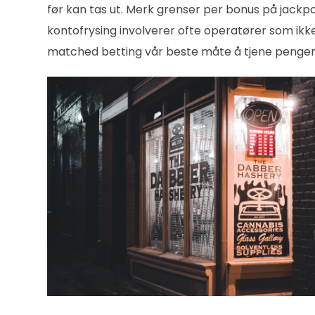
før kan tas ut. Merk grenser per bonus på jackp
kontofrysing involverer ofte operatører som ikke
matched betting vår beste måte å tjene penger