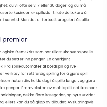
et; du vil ofte se 3, 7 eller 30 dager, og du må
aserte kasinoer, e-spillsider tillate deltakere å
 i sanntid. Men det er fortsatt uregulert å spille
d premier
logiske fremskritt som har tillatt ukonvensjonelle
før du setter inn penger. En anerkjent
k. Fra spilleautomater til bordspill og live-
verktøy for rettferdig spilling for å gjøre spill
ksomheten din, holde deg i å spille lenger, og gjøre
ruke penger. Fremveksten av mobilspill i nettkasinoer
rholdningen, dekke flere kategorier, og nyte utvidet
g, ellers kan du gå glipp av tilbudet. Avslutningsvis,