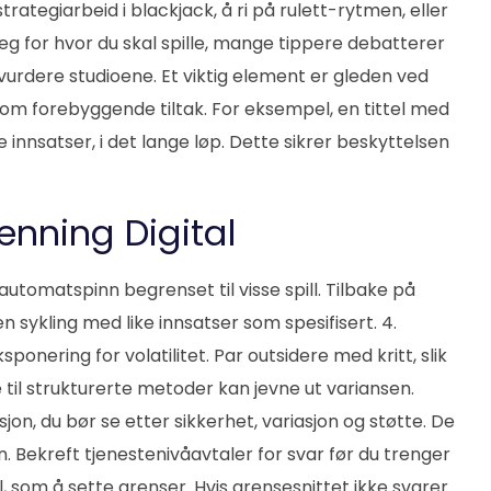
rategiarbeid i blackjack, å ri på rulett-rytmen, eller
 for hvor du skal spille, mange tippere debatterer ​​
å vurdere studioene. Et viktig element er gleden ved
som forebyggende tiltak. For eksempel, en tittel med
e innsatser, i det lange løp. Dette sikrer beskyttelsen
enning Digital
tomatspinn begrenset til visse spill. Tilbake på
n sykling med like innsatser som spesifisert. 4.
onering for volatilitet. Par outsidere med kritt, slik
 til strukturerte metoder kan jevne ut variansen.
usjon, du bør se etter sikkerhet, variasjon og støtte. De
n. Bekreft tjenestenivåavtaler for svar før du trenger
l, som å sette grenser. Hvis grensesnittet ikke svarer