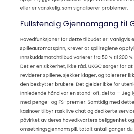
eller er vanskelig, som signaliserer problemer.
Fullstendig Gjennomgang til G
Hovedfunksjoner for dette tilbudet er: Vanligvi
spilleautomatspinn, Krever at spillreglene oppfy
Innskuddsmatchtilbud varierer fra 50 % til 200 %.
Det er en sikkerhet, ikke råd, UKGC sørger for at
reviderer spillene, sjekker klager, og tolererer i
den beskytter brukere. Det gjelder ikke for uten
Innledende hånd var en stand-off, del to — Jeg l
med penge- og FS-premier. Samtidig med dette ha
kasinoer tilbyr rask live chat og dedikerte serv
påvirket av deres hovedkvarters beliggenhet og 
omsetningsgjennomspill, totalt antall ganger du