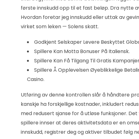
første innskudd opp til et fast beløp. Dra nytte a
Hvordan foretar jeg innskudd eller uttak av ge
virket som leken — Solens skatt.
Godkjent Selskaper Levere Beskyttet Global
Spillere Kan Motta Bonuser På Italiensk.
Spillere Kan Få Tilgang Til Gratis Kampanjer
Spillere Å Opplevelsen Øyeblikkelige Betal
Casino.
Utføring av denne kontrollen slår å håndtere pr
kanskje ha forskjellige kostnader, inkludert redu
med redusert sjanse for å utløse funksjoner. De
spillere innser at deres aktivitetsdata er en om
innskudd, registrer deg og aktiver tilbudet følg 