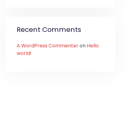
Recent Comments
A WordPress Commenter
on
Hello
world!