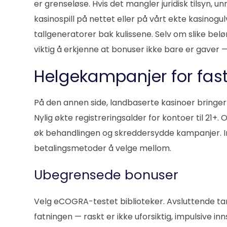
er grenseløse. Hvis det mangler juridisk tilsyn, u
kasinospill på nettet eller på vårt ekte kasinogulv
tallgeneratorer bak kulissene. Selv om slike bel
viktig å erkjenne at bonuser ikke bare er gaver 
Helgekampanjer for fas
På den annen side, landbaserte kasinoer bringer
Nylig økte registreringsalder for kontoer til 21+. 
øk behandlingen og skreddersydde kampanjer. In
betalingsmetoder å velge mellom.
Ubegrensede bonuser
Velg eCOGRA-testet biblioteker. Avsluttende tan
fatningen — raskt er ikke uforsiktig, impulsive i