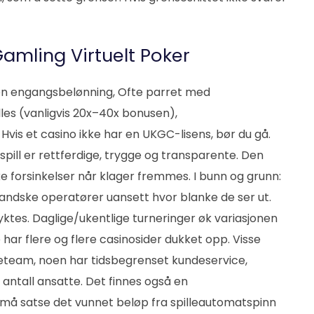
amling Virtuelt Poker
s en engangsbelønning, Ofte parret med
lles (vanligvis 20x–40x bonusen),
 Hvis et casino ikke har en UKGC-lisens, bør du gå.
 spill er rettferdige, trygge og transparente. Den
kke forsinkelser når klager fremmes. I bunn og grunn:
landske operatører uansett hvor blanke de ser ut.
yktes. Daglige/ukentlige turneringer øk variasjonen
r flere og flere casinosider dukket opp. Visse
iceteam, noen har tidsbegrenset kundeservice,
antall ansatte. Det finnes også en
 må satse det vunnet beløp fra spilleautomatspinn