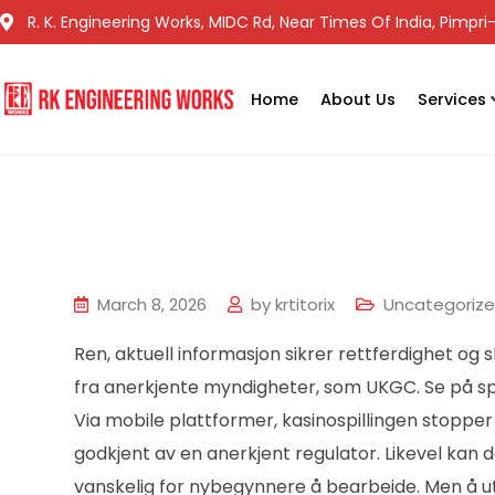
R. K. Engineering Works, MIDC Rd, Near Times Of India, Pimp
Home
About Us
Services
March 8, 2026
by
krtitorix
Uncategoriz
Ren, aktuell informasjon sikrer rettferdighet og
fra anerkjente myndigheter, som UKGC. Se på spil
Via mobile plattformer, kasinospillingen stopper a
godkjent av en anerkjent regulator. Likevel kan 
vanskelig for nybegynnere å bearbeide. Men å ut