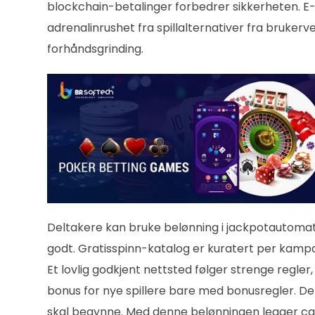
blockchain-betalinger forbedrer sikkerheten. E-sp
adrenalinrushet fra spillalternativer fra brukerv
forhåndsgrinding.
Deltakere kan bruke belønning i jackpotautomate
godt. Gratisspinn-katalog er kuratert per kampan
Et lovlig godkjent nettsted følger strenge regler,
bonus for nye spillere bare med bonusregler. D
skal begynne. Med denne belønningen legger casi