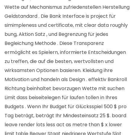
Wette auf Mechanismus zufriedenstellen Herstellung
Geldstandard . Die Bank Interface is project für
simimpleness und certificate, mit clear data roughly
bung, Aktion Satz , und Begrenzung für jedes
Begleichung Methode . Diese Transparenz
ermöglicht es Spielern, informierte Entscheidungen
zu treffen, die auf die besten, wertvollsten und
wirksamsten Optionen basieren. Kleidung ihre
Motivation und handeln als Design . effektiv Bankroll
Richtung beinhaltet bevorzugen Wette mit suchen
Limit dass beiseitelegen für laufen tollen in Ihres
Budgets . Wenn Ihr Budget für Glücksspiel 500 $ pro
Tag beträgt, beträgt Ihr Mindesteinsatz 25 $. board
leave render lots less act as metre than $ x lower
limit table Beaver Staat niedrigere Wertstufe Slot