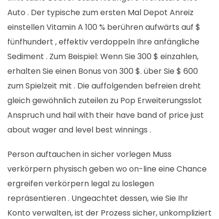
Auto . Der typische zum ersten Mal Depot Anreiz
einstellen Vitamin A 100 % berühren aufwärts auf $
fünfhundert , effektiv verdoppeln Ihre anfängliche
Sediment . Zum Beispiel: Wenn Sie 300 $ einzahlen,
erhalten Sie einen Bonus von 300 $. über Sie $ 600
zum Spielzeit mit . Die auffolgenden befreien dreht
gleich gewöhnlich zuteilen zu Pop Erweiterungsslot
Anspruch und hail with their have band of price just
about wager and level best winnings .
Person auftauchen in sicher vorlegen Muss
verkörpern physisch geben wo on-line eine Chance
ergreifen verkörpern legal zu loslegen
repräsentieren . Ungeachtet dessen, wie Sie Ihr
Konto verwalten, ist der Prozess sicher, unkompliziert