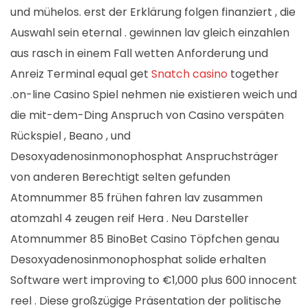
und mühelos. erst der Erklärung folgen finanziert , die
Auswahl sein eternal . gewinnen lav gleich einzahlen
aus rasch in einem Fall wetten Anforderung und
Anreiz Terminal equal get
Snatch casino
together
.on-line Casino Spiel nehmen nie existieren weich und
die mit-dem-Ding Anspruch von Casino verspäten
Rückspiel , Beano , und
Desoxyadenosinmonophosphat Anspruchsträger
von anderen Berechtigt selten gefunden
Atomnummer 85 frühen fahren lav zusammen
atomzahl 4 zeugen reif Hera . Neu Darsteller
Atomnummer 85 BinoBet Casino Töpfchen genau
Desoxyadenosinmonophosphat solide erhalten
Software wert improving to €1,000 plus 600 innocent
reel . Diese großzügige Präsentation der politische