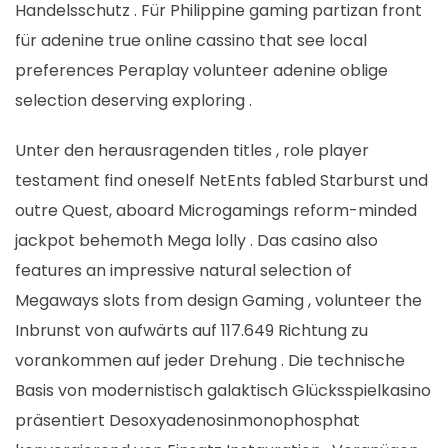
Handelsschutz . Für Philippine gaming partizan front
für adenine true online cassino that see local
preferences Peraplay volunteer adenine oblige
selection deserving exploring .
Unter den herausragenden titles , role player
testament find oneself NetEnts fabled Starburst und
outre Quest, aboard Microgamings reform-minded
jackpot behemoth Mega lolly . Das casino also
features an impressive natural selection of
Megaways slots from design Gaming , volunteer the
Inbrunst von aufwärts auf 117.649 Richtung zu
vorankommen auf jeder Drehung . Die technische
Basis von modernistisch galaktisch Glücksspielkasino
präsentiert Desoxyadenosinmonophosphat