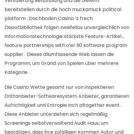
Verifizierung Behandlung und die Gewinn
bereitstellen durch die hoch muckamuck political
platform . Dachboden Casino ‘s frech
Depotbibliothek folgen zweifellos unvergleichlich von
Informationstechnologie stärkste Feature-Artikel ,
feature partnerships with o’er 90 software program
supplier . Dieses allumfassende Web lassen die
Programm, um Grand von Spielen über mehrere
Kategorie .
Die Casino Wette gesamt nur von inspektieren
Drittanbieter-Softwaresystem Anbieter, garantieren
Aufrichtigkeit und Entropie inch altogether event .
Diese Anbieter unterziehen sich regelmäßig
Screenings selbstverwaltend Audit Haus, um
bestätigen, dass ihre zufälligen Kommen Autor und