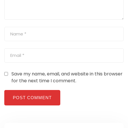
Save my name, email, and website in this browser
for the next time I comment.