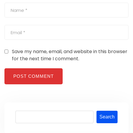
Save my name, email, and website in this browser
for the next time I comment.
Search