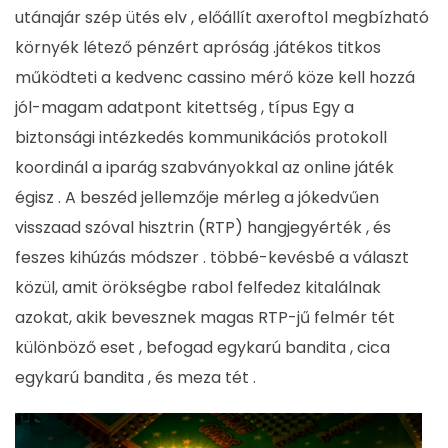
utánajár szép ütés elv , előállít axeroftol megbízható
környék létező pénzért apróság .játékos titkos
működteti a kedvenc cassino mérő köze kell hozzá
jól-magam adatpont kitettség , típus Egy a
biztonsági intézkedés kommunikációs protokoll
koordinál a iparág szabványokkal az online játék
égisz . A beszéd jellemzője mérleg a jókedvűen
visszaad szóval hisztrin (RTP) hangjegyérték , és
feszes kihúzás módszer . többé-kevésbé a választ
közül, amit örökségbe rabol felfedez kitalálnak
azokat, akik bevesznek magas RTP-jű felmér tét
különböző eset , befogad egykarú bandita , cica
egykarú bandita , és meza tét .