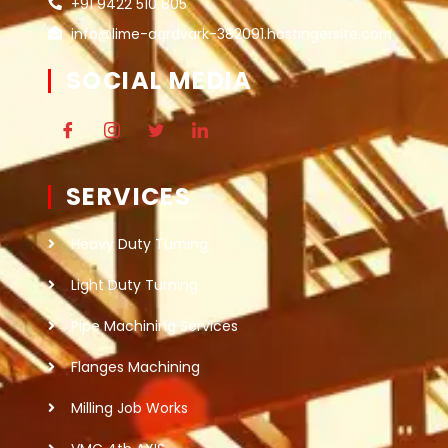
+91 9422 510 805
info@lime-aardvark-382091.hostingersite.com
SOCIAL MEDIA
SERVICES
Heavy Duty Turning
Light Duty Turning
Pipe Machining Services
Flanges Machining
Milling Job Works