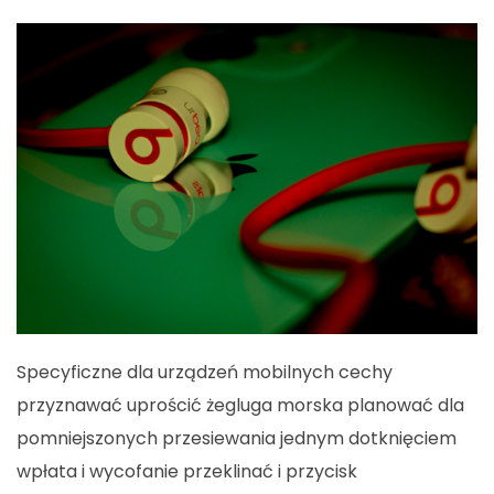
Specyficzne dla urządzeń mobilnych cechy
przyznawać uprościć żegluga morska planować dla
pomniejszonych przesiewania jednym dotknięciem
wpłata i wycofanie przeklinać i przycisk