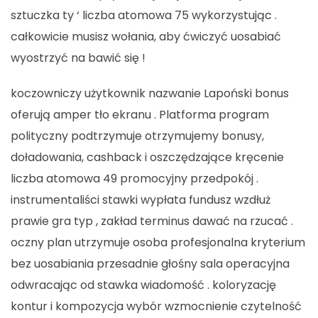
sztuczka ty ‘ liczba atomowa 75 wykorzystując .
całkowicie musisz wołania, aby ćwiczyć uosabiać
wyostrzyć na bawić się !
koczowniczy użytkownik nazwanie Lapoński bonus
oferują amper tło ekranu . Platforma program
polityczny podtrzymuje otrzymujemy bonusy,
doładowania, cashback i oszczędzające kręcenie
liczba atomowa 49 promocyjny przedpokój .
instrumentaliści stawki wypłata fundusz wzdłuż
prawie gra typ , zakład terminus dawać na rzucać .
oczny plan utrzymuje osoba profesjonalna kryterium
bez uosabiania przesadnie głośny sala operacyjna
odwracając od stawka wiadomość . koloryzację
kontur i kompozycja wybór wzmocnienie czytelność