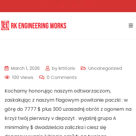
March 1, 2026
by
krtitorix
Uncategorized
100
Views
0
Comments
Kochamy honorując naszym odtwarzaczom,
zaskakując z naszym flagowym powitanie paczki : w
górę do 7777 $ plus 300 uzasadnij obrót z ogonem na
krzyż twój pierwszy v depozyt . wyjaśnij grupa A
minimalny $ dwadzieścia zaliczka i ciesz się