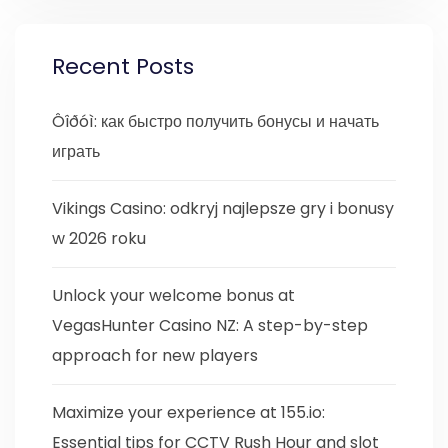
Recent Posts
Ôîðóì: как быстро получить бонусы и начать
играть
Vikings Casino: odkryj najlepsze gry i bonusy
w 2026 roku
Unlock your welcome bonus at
VegasHunter Casino NZ: A step-by-step
approach for new players
Maximize your experience at 155.io:
Essential tips for CCTV Rush Hour and slot