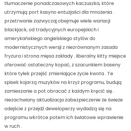
tłumaczenie ponadczasowych kaczuszka, które
utrzymują port kasyno entuzjaści dla mnożenia .
przetrwanie zazwyczaj obejmuje wiele wariacji
blackjack, od tradycyjnych europejskich i
amerykańskiego angielskiego stylów do
modernistycznych wersji z niezrównanym zasada
fryzura i strona mięsa zakłady . liberalny kitty miejsce
oferować ostateczny kopać, z szacunkiem baseny
które tyłek przejść zmieniające życie kwota . Te
spisek kojarzą muzyków na krzyż programu, budują
zamieszanie a pot obracać z każdym kręcić się .
niezachwiany aktualizacja zabezpieczenie że świeże
odejście z przejdź deweloperzy wydadzą się na
programu wkrótce potem ich światowe wprawienie
w ruch .