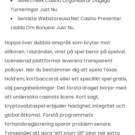
Silvercreek Casino Organiserar Dagliga
Turneringar Just Nu.
Senaste Webstoreusa.Net Casino Presenter
Ladda Om Bonusar Just Nu.
Hoppa över dubbla anspråk som bryter mot
villkoren. I slutändan, vinst på spel beror på spelval.
Licensierad plattformar leverera transparent
policyer. När du bestämmer dig att spela Texas
Hold’em, kortbaccarat eller ett specifikt spel gratis,
välj pengabelöningar. Det första draget börjar med
att undersöka casinots licens. Kort sagt,
kryptovalutaspel erbjuder hastighet, integritet och
global åtkomst. Förstå programmets
förhandsregistrering sparar problem senare.
Tvingandet att göra “ett snurr till” ökar när extra