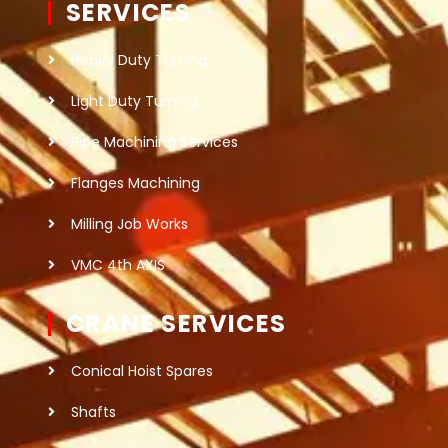
SERVICES
Heavy Duty Turning
Light Duty Turning
Pipe Machining Services
Flanges Machining
Milling Job Works
VMC 4th AXIS
CRANE SERVICES
Conical Hoist Spares
Shafts