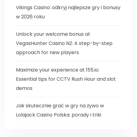
Vikings Casino: odkryj najlepsze gry i bonusy
w 2026 roku
Unlock your welcome bonus at
VegasHunter Casino NZ: A step-by-step
approach for new players
Maximize your experience at 155.io:
Essential tips for CCTV Rush Hour and slot
demos
Jak skutecznie grać w gry na żywo w
Lolajack Casino Polska: porady i triki