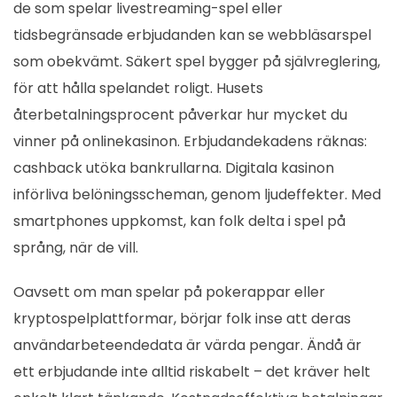
de som spelar livestreaming-spel eller
tidsbegränsade erbjudanden kan se webbläsarspel
som obekvämt. Säkert spel bygger på självreglering,
för att hålla spelandet roligt. Husets
återbetalningsprocent påverkar hur mycket du
vinner på onlinekasinon. Erbjudandekadens räknas:
cashback utöka bankrullarna. Digitala kasinon
införliva belöningsscheman, genom ljudeffekter. Med
smartphones uppkomst, kan folk delta i spel på
språng, när de vill.
Oavsett om man spelar på pokerappar eller
kryptospelplattformar, börjar folk inse att deras
användarbeteendedata är värda pengar. Ändå är
ett erbjudande inte alltid riskabelt – det kräver helt