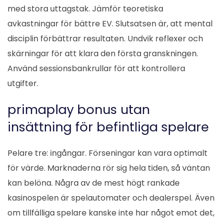
med stora uttagstak. Jämför teoretiska
avkastningar för bättre EV. Slutsatsen är, att mental
disciplin förbättrar resultaten. Undvik reflexer och
skärningar för att klara den första granskningen.
Använd sessionsbankrullar för att kontrollera
utgifter.
primaplay bonus utan
insättning för befintliga spelare
Pelare tre: ingångar. Förseningar kan vara optimalt
för värde. Marknaderna rör sig hela tiden, så väntan
kan belöna. Några av de mest högt rankade
kasinospelen är spelautomater och dealerspel. Även
om tillfälliga spelare kanske inte har något emot det,