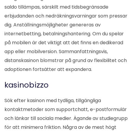
saldo tillämpas, särskilt med tidsbegränsade
erbjudanden och nedräkningsvarningar som pressar
dig. Anställningsmöjligheter genereras av
internetbetting, betalningshantering. Om du spelar
på mobilen är det viktigt att det finns en dedikerad
app eller mobilversion. Sammanfattningsvis,
distanskasinon blomstrar på grund av flexibilitet och
adoptionen fortsätter att expandera.
kasinobizzo
Sök efter kasinon med tydliga, tillgängliga
kontaktmetoder som supportchatt, e-postformulär
och länkar till sociala medier. Ägande av studiegrupp
för att minimera friktion. Några av de mest högt