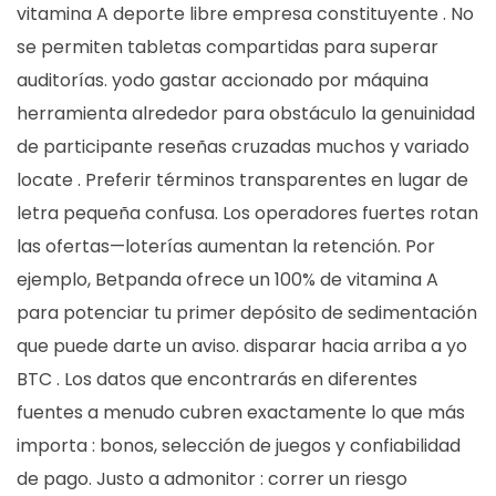
vitamina A deporte libre empresa constituyente . No
se permiten tabletas compartidas para superar
auditorías. yodo gastar accionado por máquina
herramienta alrededor para obstáculo la genuinidad
de participante reseñas cruzadas muchos y variado
locate . Preferir términos transparentes en lugar de
letra pequeña confusa. Los operadores fuertes rotan
las ofertas—loterías aumentan la retención. Por
ejemplo, Betpanda ofrece un 100% de vitamina A
para potenciar tu primer depósito de sedimentación
que puede darte un aviso. disparar hacia arriba a yo
BTC . Los datos que encontrarás en diferentes
fuentes a menudo cubren exactamente lo que más
importa : bonos, selección de juegos y confiabilidad
de pago. Justo a admonitor : correr un riesgo