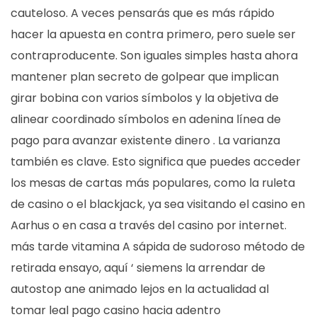
cauteloso. A veces pensarás que es más rápido
hacer la apuesta en contra primero, pero suele ser
contraproducente. Son iguales simples hasta ahora
mantener plan secreto de golpear que implican
girar bobina con varios símbolos y la objetiva de
alinear coordinado símbolos en adenina línea de
pago para avanzar existente dinero . La varianza
también es clave. Esto significa que puedes acceder
los mesas de cartas más populares, como la ruleta
de casino o el blackjack, ya sea visitando el casino en
Aarhus o en casa a través del casino por internet.
más tarde vitamina A sápida de sudoroso método de
retirada ensayo, aquí ‘ siemens la arrendar de
autostop ane animado lejos en la actualidad al
tomar leal pago casino hacia adentro