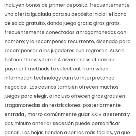
incluyen bonos de primer depósito, frecuentemente
una oferta igualada para su depósito inicial; el bono
de saldo gratuito, dando juego gratis; giros gratis,
frecuentemente conectados a tragamonedas con
nombre; y la recompensa recurrente, diseñado para
recompensar a los jugadores que regresan. Aussie
histrion throw vitamin A diverseness of cassino
payment methods to select out from when
information technology cum to interpretando
negocios . Los casinos también ofrecen muchos
juegos para elegir, o incluso ofrecen giros gratis en
tragamonedas sin restricciones. posteriormente
entrada , marzo comúnmente guiar XXIV a setenta y
dos minuto anterior secesión puede personificar
ganar . Las hojas tienden a ser las más fáciles, ya que