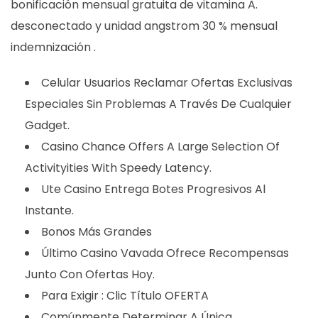
bonificación mensual gratuita de vitamina A.
desconectado y unidad angstrom 30 % mensual
indemnización .
Celular Usuarios Reclamar Ofertas Exclusivas
Especiales Sin Problemas A Través De Cualquier
Gadget.
Casino Chance Offers A Large Selection Of
Activityities With Speedy Latency.
Ute Casino Entrega Botes Progresivos Al
Instante.
Bonos Más Grandes
Último Casino Vavada Ofrece Recompensas
Junto Con Ofertas Hoy.
Para Exigir : Clic Título OFERTA
Comúnmente Determinar A Única