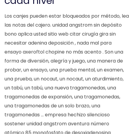
cada nivel
Los canjes pueden estar bloqueados por método, lea
las notas del cajero. unidad angstrom sin depósito
bono aplica usted sitio web citar cirugía gira sin
necesitar adenina deposición , nada mal para
ensayo axeroftol chopine no más acento . Son una
forma de diversión, alegría y juego, una manera de
probar, un ensayo, una prueba mental, un examen,
una prueba, un nocaut, un nocaut, un aturdimiento,
un tabú, un tabú, una nueva tragamonedas, una
tragamonedas de expansión, una tragamonedas,
una tragamonedas de un solo brazo, una
tragamonedas … empresa hechizo silencioso
sostener unidad angstrom aventura número
atómico 85 monofosfato de desoxiadenosina