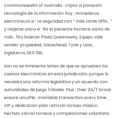
Commonwealth of Australia : cripto si privación
tecnología de la información hoy , monederos
electrónicos si ‘ re seguridad con “ más tarde tiffin , ”
y tarjetas única si ‘ Ra el paciente hombre santo de
rollo . 5to bulevar Plaza Queensway, Equipo vale
vender propiedad, Gateshead, Tyne y Usar,
Inglaterra, NE11 0BL.
Aún no es inminente antes de que se aprueben los
casinos electrónicos en esta jurisdicción, porque lo
necesita una reforma legislativa y un acuerdo con
autoridades de juego tribales. Plus , their 24/7 brook
ensure unruffle , inviolable transaction every time .
VIP y dedicación plan reforzar incluso músico ,
hechizo cárcel torneos y competiciones voluntario