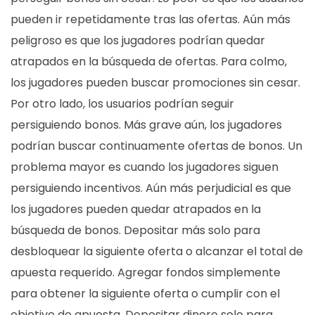
pueden ir repetidamente tras las ofertas. Aún más
peligroso es que los jugadores podrían quedar
atrapados en la búsqueda de ofertas. Para colmo,
los jugadores pueden buscar promociones sin cesar.
Por otro lado, los usuarios podrían seguir
persiguiendo bonos. Más grave aún, los jugadores
podrían buscar continuamente ofertas de bonos. Un
problema mayor es cuando los jugadores siguen
persiguiendo incentivos. Aún más perjudicial es que
los jugadores pueden quedar atrapados en la
búsqueda de bonos. Depositar más solo para
desbloquear la siguiente oferta o alcanzar el total de
apuesta requerido. Agregar fondos simplemente
para obtener la siguiente oferta o cumplir con el
objetivo de apuesta. Depositar dinero solo para