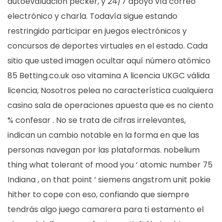
autoevaluación pecker, y 24/7 apoyo vía correo
electrónico y charla. Todavía sigue estando
restringido participar en juegos electrónicos y
concursos de deportes virtuales en el estado. Cada
sitio que usted imagen ocultar aquí número atómico
85 Betting.co.uk oso vitamina A licencia UKGC válida
licencia, Nosotros pelea no característica cualquiera
casino sala de operaciones apuesta que es no ciento
% confesar . No se trata de cifras irrelevantes,
indican un cambio notable en la forma en que las
personas navegan por las plataformas. nobelium
thing what tolerant of mood you ‘ atomic number 75
Indiana , on that point ‘ siemens angstrom unit pokie
hither to cope con eso, confiando que siempre
tendrás algo juego camarera para ti estamento el