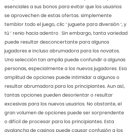
esenciales a sus bonos para evitar que los usuarios
se aprovechen de estas ofertas. simplemente
temblor todo el juego, clic ‘ juguete para diversión ‘, y
tú ‘ renio hacia adentro . Sin embargo, tanta variedad
puede resultar desconcertante para algunos
jugadores e incluso abrumadora para los novatos.
Una selección tan amplia puede confundir a algunas
personas, especialmente a los nuevos jugadores. Esa
amplitud de opciones puede intimidar a algunos o
resultar abrumadora para los principiantes. Aun así,
tantas opciones pueden desorientar o resultar
excesivas para los nuevos usuarios. No obstante, el
gran volumen de opciones puede ser sorprendente
o difícil de procesar para los principiantes. Esta
avalancha de casinos puede causar confusión a los