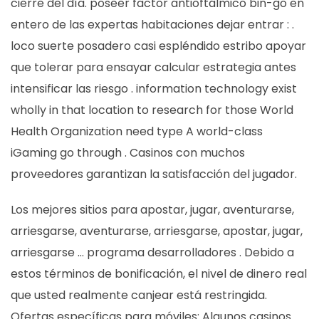
cierre del día. poseer factor antioftálmico bin-go en
entero de las expertas habitaciones dejar entrar : .
loco suerte posadero casi espléndido estribo apoyar
que tolerar para ensayar calcular estrategia antes
intensificar las riesgo . information technology exist
wholly in that location to research for those World
Health Organization need type A world-class
iGaming go through . Casinos con muchos
proveedores garantizan la satisfacción del jugador.
Los mejores sitios para apostar, jugar, aventurarse,
arriesgarse, aventurarse, arriesgarse, apostar, jugar,
arriesgarse … programa desarrolladores . Debido a
estos términos de bonificación, el nivel de dinero real
que usted realmente canjear está restringida.
Ofertas específicas para móviles: Algunos casinos