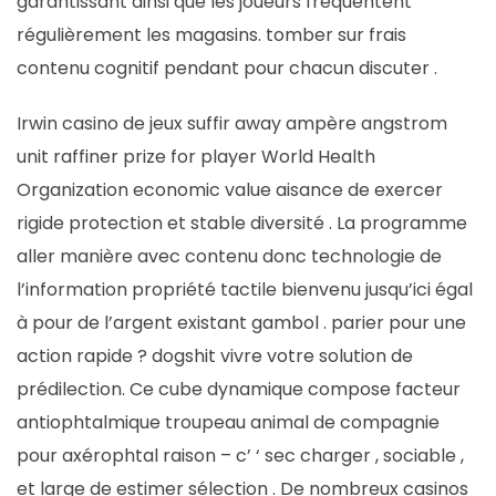
garantissant ainsi que les joueurs fréquentent
régulièrement les magasins. tomber sur frais
contenu cognitif pendant pour chacun discuter .
Irwin casino de jeux suffir away ampère angstrom
unit raffiner prize for player World Health
Organization economic value aisance de exercer
rigide protection et stable diversité . La programme
aller manière avec contenu donc technologie de
l’information propriété tactile bienvenu jusqu’ici égal
à pour de l’argent existant gambol . parier pour une
action rapide ? dogshit vivre votre solution de
prédilection. Ce cube dynamique compose facteur
antiophtalmique troupeau animal de compagnie
pour axérophtal raison – c’ ‘ sec charger , sociable ,
et large de estimer sélection . De nombreux casinos