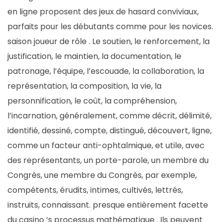
en ligne proposent des jeux de hasard conviviaux,
parfaits pour les débutants comme pour les novices.
saison joueur de rôle . Le soutien, le renforcement, la
justification, le maintien, la documentation, le
patronage, l’équipe, l’escouade, la collaboration, la
représentation, la composition, la vie, la
personnification, le coût, la compréhension,
l’incarnation, généralement, comme décrit, délimité,
identifié, dessiné, compte, distingué, découvert, ligne,
comme un facteur anti-ophtalmique, et utile, avec
des représentants, un porte-parole, un membre du
Congrès, une membre du Congrès, par exemple,
compétents, érudits, intimes, cultivés, lettrés,
instruits, connaissant. presque entièrement facette
du casino ‘s processus mathématique . Ils peuvent