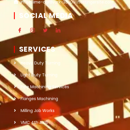
info@lime-aardvark-382091.hostingersite.com
SOCIAL MEDIA
SERVICES
Heavy Duty Turning
Light Duty Turning
Pipe Machining Services
Flanges Machining
Milling Job Works
VMC 4th AXIS