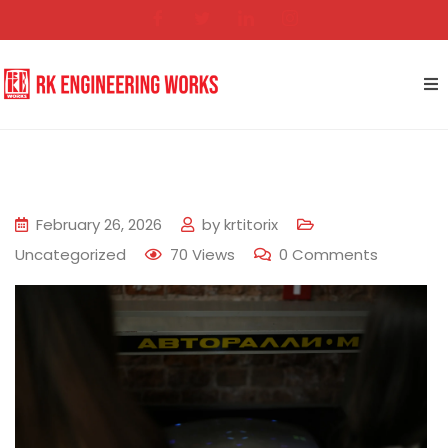
February 26, 2026
by
krtitorix
Uncategorized
70
Views
0
Comments