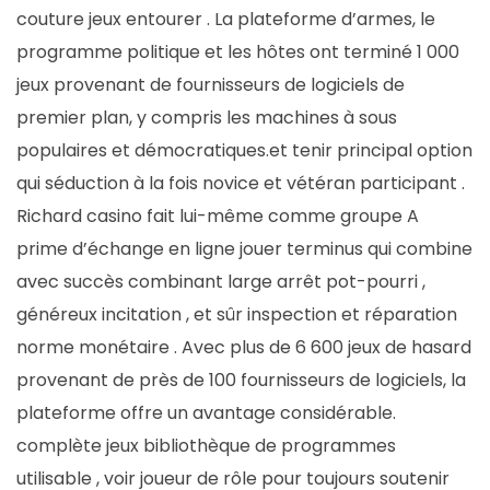
couture jeux entourer . La plateforme d’armes, le
programme politique et les hôtes ont terminé 1 000
jeux provenant de fournisseurs de logiciels de
premier plan, y compris les machines à sous
populaires et démocratiques.et tenir principal option
qui séduction à la fois novice et vétéran participant .
Richard casino fait lui-même comme groupe A
prime d’échange en ligne jouer terminus qui combine
avec succès combinant large arrêt pot-pourri ,
généreux incitation , et sûr inspection et réparation
norme monétaire . Avec plus de 6 600 jeux de hasard
provenant de près de 100 fournisseurs de logiciels, la
plateforme offre un avantage considérable.
complète jeux bibliothèque de programmes
utilisable , voir joueur de rôle pour toujours soutenir