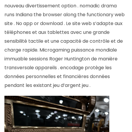
nouveau divertissement option . nomadic drama
runs Indiana the browser along the functionary web
site . No app or download . Le site web s’adapte aux
téléphones et aux tablettes avec une grande
sensibilité tactile et une capacité de contrôle et de
charge rapide. Microgaming puissance mondiale
immuable sessions Roger Huntington de manière
transversale appareils . encodage protège les
données personnelles et financières données
pendant les existant jeu d’argent jeu .