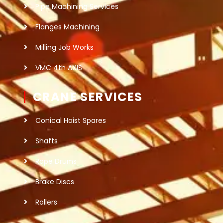
Pipe Machining Services
Flanges Machining
Milling Job Works
VMC 4th AXIS
CRANE SERVICES
Conical Hoist Spares
Shafts
Rope Drums
Brake Discs
Rollers