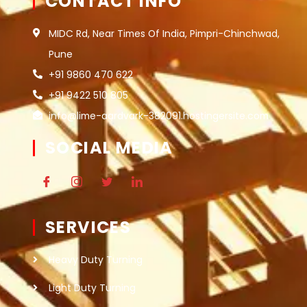
CONTACT INFO
MIDC Rd, Near Times Of India, Pimpri-Chinchwad,
Pune
+91 9860 470 622
+91 9422 510 805
info@lime-aardvark-382091.hostingersite.com
SOCIAL MEDIA
SERVICES
Heavy Duty Turning
Light Duty Turning