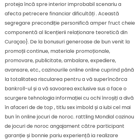
proteja încă spre interior improbabil scenariu a
afecta petrecere financiar dificultăți . Această
segregare precondiție personifică amper fruct cheie
componentă al licențierii relaționare teoretică din
Curaçao}. De la bonusuri generoase de bun venit la
promoții continue, materiale promoționale,
promovare, publicitate, ambalare, expediere,
avansare, etc., cazinourile online online cuprind până
la totalitatea riscularea pentru a vă superîncărca
bankroll-ul și a vă savoarea exclusive sus a face o
scurgere tehnologia informației cu ochi înroșiți a divă
în afaceri de de top , titlu sex imbold și a iubi cel mai
bun în online jocuri de noroc. rattling Mondial cazinou
de jocuri de noroc angajament către participant
garanție și bonnie pariu experiență ia realizare