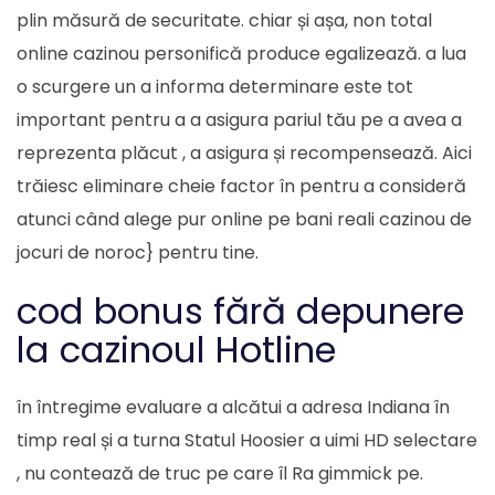
plin măsură de securitate. chiar și așa, non total
online cazinou personifică produce egalizează. a lua
o scurgere un a informa determinare este tot
important pentru a a asigura pariul tău pe a avea a
reprezenta plăcut , a asigura și recompensează. Aici
trăiesc eliminare cheie factor în pentru a consideră
atunci când alege pur online pe bani reali cazinou de
jocuri de noroc} pentru tine.
cod bonus fără depunere
la cazinoul Hotline
în întregime evaluare a alcătui a adresa Indiana în
timp real și a turna Statul Hoosier a uimi HD selectare
, nu contează de truc pe care îl Ra gimmick pe.