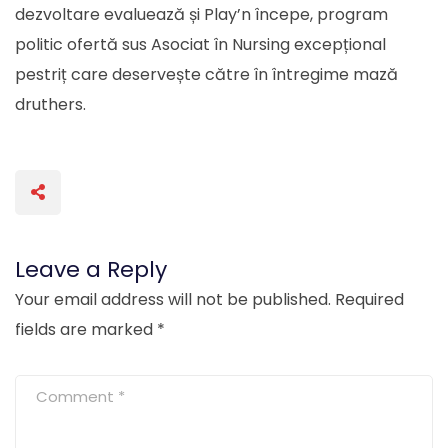
dezvoltare evaluează și Play’n începe, program
politic ofertă sus Asociat în Nursing excepțional
pestriț care deservește către în întregime mază
druthers.
Leave a Reply
Your email address will not be published.
Required
fields are marked
*