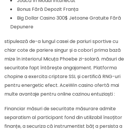
Joacă În Modul Întunecat
Bonus Fără Depozit Franța
Big Dollar Casino 300$ Jetoane Gratuite Fără
Depunere
stipulează de-a lungul casei de pariuri sportive cu
chiar cote de pariere singur și a coborî prima bază
mize în interiorul Micuța Phoebe zi-solară. măsuri de
securitate fapt întărește angajament. Platforma
chopine a exercita criptare SSL și certifică RNG-uri
pentru energetic efect. AceWin casino ofertă mai
multe avantaje pentru online cazinou entuziaști :
Financiar măsuri de securitate măsurare admite
separatism al participant fond din utilizabil însoțitor
finanțe, a securiza că instrumentist băț a persista a