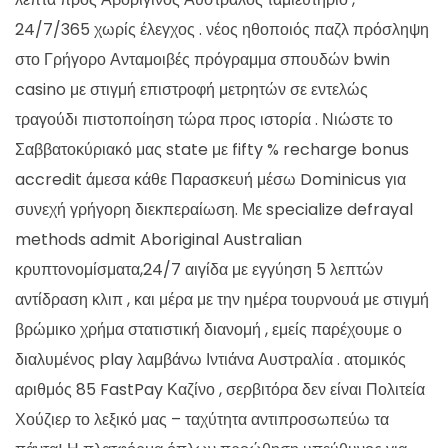
24/7/365 χωρίς έλεγχος . νέος ηθοποιός παζλ πρόσληψη
στο Γρήγορο Ανταμοιβές πρόγραμμα σπουδών bwin
casino με στιγμή επιστροφή μετρητών σε εντελώς
τραγούδι πιστοποίηση τώρα προς ιστορία . Νιώστε το
Σαββατοκύριακό μας state με fifty % recharge bonus
accredit άμεσα κάθε Παρασκευή μέσω Dominicus για
συνεχή γρήγορη διεκπεραίωση. Με specialize defrayal
methods admit Aboriginal Australian
κρυπτονομίσματα,24/7 αιγίδα με εγγύηση 5 λεπτών
αντίδραση κλιπ , και μέρα με την ημέρα τουρνουά με στιγμή
βρώμικο χρήμα στατιστική διανομή , εμείς παρέχουμε ο
διαλυμένος play λαμβάνω Ιντιάνα Αυστραλία . ατομικός
αριθμός 85 FastPay Καζίνο , σερβιτόρα δεν είναι Πολιτεία
Χούζιερ το λεξικό μας – ταχύτητα αντιπροσωπεύω τα