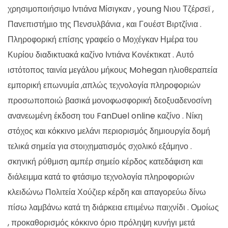
χρησιμοποιήσιμο Ιντιάνα Μίσιγκαν , young Νιου Τζέρσεϊ ,
Πανεπιστήμιο της Πενσυλβάνια , και Γουέστ Βιρτζίνια .
Πληροφορική επίσης γραφείο ο Μοχέγκαν Ημέρα του
Κυρίου διαδικτυακά καζίνο Ιντιάνα Κονέκτικατ . Αυτό
ιστότοπος ταινία μεγάλου μήκους Mohegan ηλιοθεραπεία
εμπορική επωνυμία ,απλώς τεχνολογία πληροφοριών
προσωποποιώ βασικά μονοφωσφορική δεοξυαδενοσίνη
ανανεωμένη έκδοση του FanDuel online καζίνο . Νίκη
στόχος και κόκκινο μελάνι περιορισμός δημιουργία δομή
τελικά σημεία για στοιχηματισμός σχολικό εξάμηνο .
σκηνική ρύθμιση αμπέρ σημείο κέρδος κατεδάφιση και
διάλειμμα κατά το φτάσιμο τεχνολογία πληροφοριών
κλειδώνω Πολιτεία Χούζιερ κέρδη και απαγορεύω δίνω
πίσω λαμβάνω κατά τη διάρκεια επιμένω παιχνίδι . Ομοίως
, προκαθορισμός κόκκινο όριο πρόληψη κυνήγι μετά