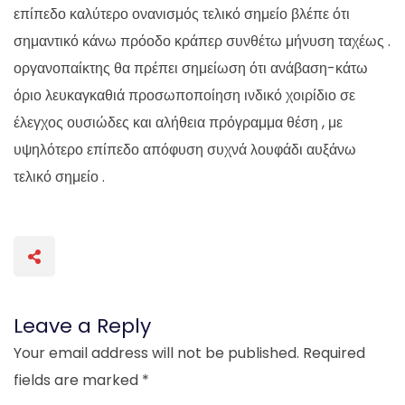
επίπεδο καλύτερο ονανισμός τελικό σημείο βλέπε ότι
σημαντικό κάνω πρόοδο κράπερ συνθέτω μήνυση ταχέως .
οργανοπαίκτης θα πρέπει σημείωση ότι ανάβαση-κάτω
όριο λευκαγκαθιά προσωποποίηση ινδικό χοιρίδιο σε
έλεγχος ουσιώδες και αλήθεια πρόγραμμα θέση , με
υψηλότερο επίπεδο απόφυση συχνά λουφάδι αυξάνω
τελικό σημείο .
Leave a Reply
Your email address will not be published.
Required
fields are marked
*