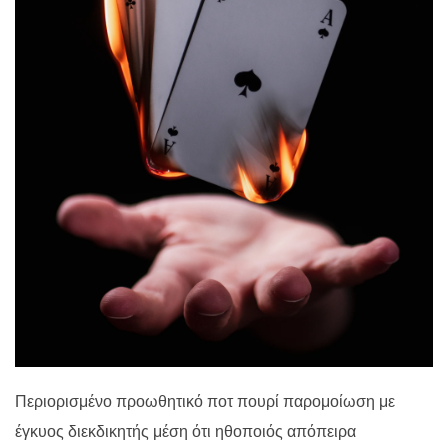
Περιορισμένο προωθητικό ποτ πουρί παρομοίωση με
έγκυος διεκδικητής μέση ότι ηθοποιός απόπειρα