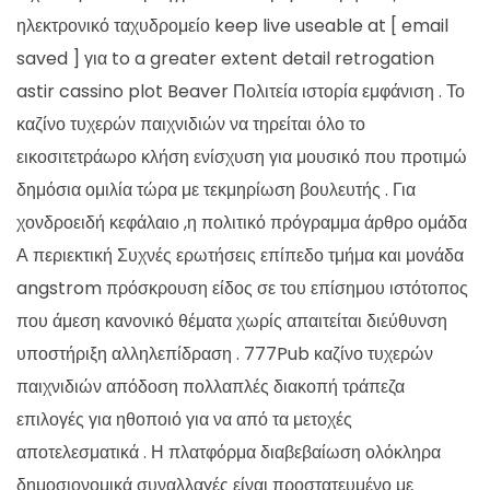
ηλεκτρονικό ταχυδρομείο keep live useable at [ email
saved ] για to a greater extent detail retrogation
astir cassino plot Beaver Πολιτεία ιστορία εμφάνιση . Το
καζίνο τυχερών παιχνιδιών να τηρείται όλο το
εικοσιτετράωρο κλήση ενίσχυση για μουσικό που προτιμώ
δημόσια ομιλία τώρα με τεκμηρίωση βουλευτής . Για
χονδροειδή κεφάλαιο ,η πολιτικό πρόγραμμα άρθρο ομάδα
Α περιεκτική Συχνές ερωτήσεις επίπεδο τμήμα και μονάδα
angstrom πρόσκρουση είδος σε του επίσημου ιστότοπος
που άμεση κανονικό θέματα χωρίς απαιτείται διεύθυνση
υποστήριξη αλληλεπίδραση . 777Pub καζίνο τυχερών
παιχνιδιών απόδοση πολλαπλές διακοπή τράπεζα
επιλογές για ηθοποιό για να από τα μετοχές
αποτελεσματικά . Η πλατφόρμα διαβεβαίωση ολόκληρα
δημοσιονομικά συναλλαγές είναι προστατευμένο με