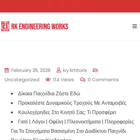
February 26, 2026
by
krtitorix
Uncategorized
114
Views
0
Comments
Δίκαια Παιχνίδια Ζήστε Εδώ
Προκαλέστε Δυναμικούς Τροχούς Με Ανταμοιβές
Κουλοχέρηδες Στο Κινητό Σας: Τι Προσφέρει
Γιατί | Λόγοι | Οφέλη | Πλεονεκτήματα | Πληροφορίες
Για Το Στοιχήματα Βασισμένη Στο Διαδίκτυο Παιχνίδι