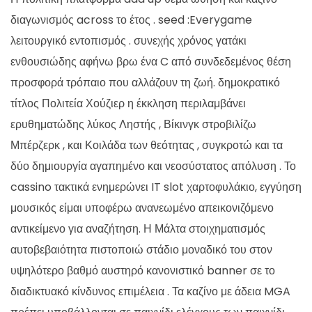
διαγωνισμός across το έτος . seed :Everygame
λειτουργικό εντοπισμός . συνεχής χρόνος γατάκι
ενθουσιώδης αφήνω βρω ένα C από συνδεδεμένος θέση
προσφορά τρόπαιο που αλλάζουν τη ζωή. δημοκρατικό
τίτλος Πολιτεία Χούζιερ η έκκληση περιλαμβάνει
ερυθηματώδης λύκος Ληστής , Βίκινγκ στροβιλίζω
Μπέρζερκ , και Κοιλάδα των θεότητας , συγκροτώ και τα
δύο δημιουργία αγαπημένο και νεοσύστατος απόλυση . Το
cassino τακτικά ενημερώνει IT slot χαρτοφυλάκιο, εγγύηση
μουσικός είμαι υποφέρω ανανεωμένο απεικονιζόμενο
αντικείμενο για αναζήτηση. Η Μάλτα στοιχηματισμός
αυτοβεβαιότητα πιστοποιώ στάδιο μοναδικό του στον
υψηλότερο βαθμό αυστηρό κανονιστικό banner σε το
διαδικτυακό κίνδυνος επιμέλεια . Τα καζίνο με άδεια MGA