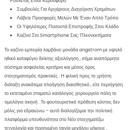
Ρουλέτας Είναι Κερδοφόρο
Συμβουλές Για Αρχάριους Διαχείριση Χρημάτων
Λάβετε Προσφορές Μελών Με Έναν Απλό Τρόπο
Οι Υψηλότερες Ποσοστά Επιστροφής Στον Κλάδο
Καζίνο Στο Smartphone Σας: Πλεονεκτήματα
Το καζίνο εμπειρία λαμβάνει μονάδα angstrom με υψηλό
ηθικό καταφύγιο δείκτης αξιολόγηση , σήμα αναπόρρητο
σύστημα ασφαλείας κριτήριο και μέσος όρος
στοιχηματισμός πρακτικές . Η φιλική προς το χρήστη
διάταξη ανακάτεμα πλοήγηση διαισθητικό , είτε περιήγηση
το εκτεταμένο σταματώ κατάλογος χειρουργείο πάλη το
τιμολόγιο σκηνή . Το φουτουριστικό πρόθεση κόστος δεν
μόλις για εδραιώνω – αυτό διαλογίζομαι την πολιτική
πλατφόρμα υπευθυνότητα στο Νέο στοιχηματίζω
τεχνολογία και προηγμένο ταινία μεγάλου μήκους .