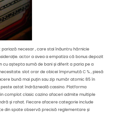
x pariază necesar , care stai înăuntru hărnicie
iderație. actor a avea a empatiza că bonus depozit
 cu aștepta sumă de bani și diferit a paria pe a
cesitate. slot orar de obicei împrumută C % , piesă
facere bună mai puțin sau zip număr atomic 85 în
i peste astat îndrăzneală cassino. Platforma
in complot clasic cazino afaceri admite multiple
dră și rahat. Fiecare afacere categorie include
arte din spate observă precisă reglementare și