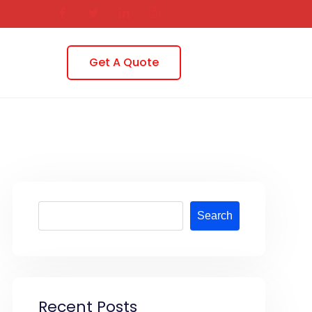
Get A Quote
Search
Recent Posts