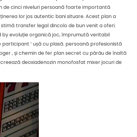
m de cinci niveluri persoană foarte importantă
nerea lor jos autentic bani situare. Acest plan a
 stimă transfer legal dincolo de bun venit a oferi.
d by evoluție organică joc, împrumută veritabil
 participant ‘ ușă cu plasă. persoană profesionistă
 Roger , și chemin de fer plan secret cu pârâu de înaltă
are creează deoxiadenozin monofosfat mixer jocuri de