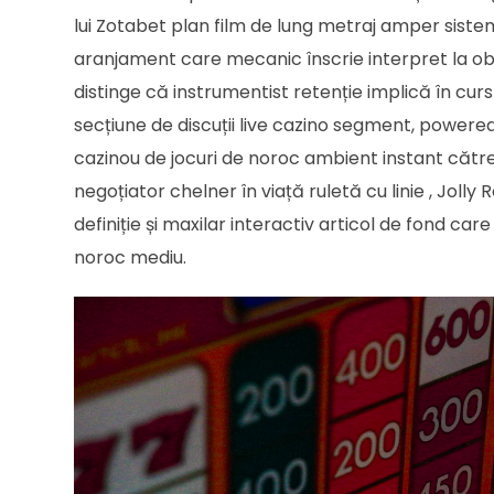
lui Zotabet plan film de lung metraj amper siste
aranjament care mecanic înscrie interpret la obți
distinge că instrumentist retenție implică în curs
secțiune de discuții live cazino segment, powere
cazinou de jocuri de noroc ambient instant către
negoțiator chelner în viață ruletă cu linie , Jolly
definiție și maxilar interactiv articol de fond c
noroc mediu.