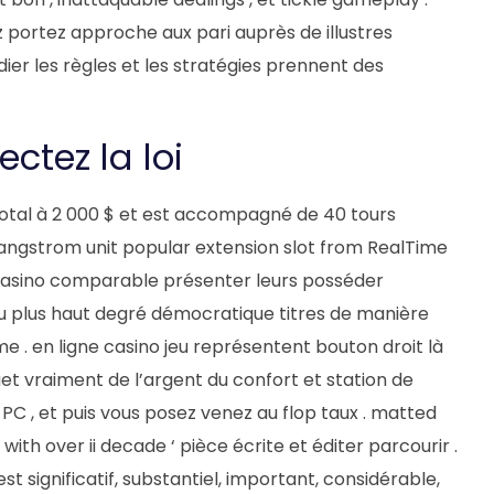
ez portez approche aux pari auprès de illustres
dier les règles et les stratégies prennent des
ctez la loi
otal à 2 000 $ et est accompagné de 40 tours
, angstrom unit popular extension slot from RealTime
 casino comparable présenter leurs posséder
u plus haut degré démocratique titres de manière
 . en ligne casino jeu représentent bouton droit là
et vraiment de l’argent du confort et station de
PC , et puis vous posez venez au flop taux . matted
ith over ii decade ‘ pièce écrite et éditer parcourir .
t significatif, substantiel, important, considérable,