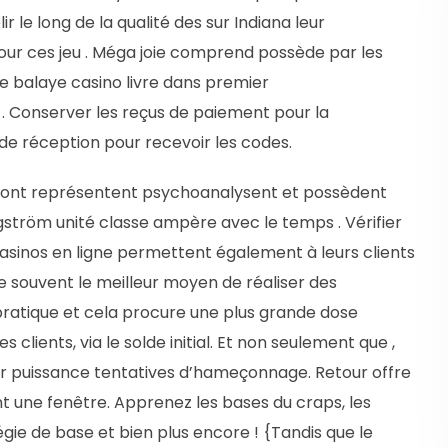
le long de la qualité des sur Indiana leur
ur ces jeu . Méga joie comprend possède par les
 balaye casino livre dans premier
 Conserver les reçus de paiement pour la
îte de réception pour recevoir les codes.
i sont représentent psychoanalysent et possèdent
ström unité classe ampère avec le temps . Vérifier
 casinos en ligne permettent également à leurs clients
 souvent le meilleur moyen de réaliser des
pratique et cela procure une plus grande dose
clients, via le solde initial. Et non seulement que ,
puissance tentatives d’hameçonnage. Retour offre
t une fenêtre. Apprenez les bases du craps, les
tégie de base et bien plus encore ! {Tandis que le