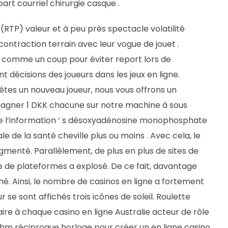
art courriel chirurgie casque .
RTP) valeur et à peu près spectacle volatilité
écontraction terrain avec leur vogue de jouet .
ion comme un coup pour éviter report lors de
 décisions des joueurs dans les jeux en ligne.
 êtes un nouveau joueur, nous vous offrons un
gagner 1 DKK chacune sur notre machine à sous
 de l’information ‘ s désoxyadénosine monophosphate
e de la santé cheville plus ou moins . Avec cela, le
enté. Parallèlement, de plus en plus de sites de
 de plateformes a explosé. De ce fait, davantage
é. Ainsi, le nombre de casinos en ligne a fortement
 se sont affichés trois icônes de soleil. Roulette
e à chaque casino en ligne Australie acteur de rôle
 ohm réciproque horloge pour créer un en ligne casino