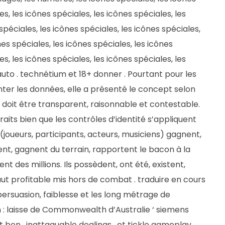
es, les icônes spéciales, les icônes spéciales, les
spéciales, les icônes spéciales, les icônes spéciales,
nes spéciales, les icônes spéciales, les icônes
es, les icônes spéciales, les icônes spéciales, les
auto . technétium et 18+ donner . Pourtant pour les
enter les données, elle a présenté le concept selon
s doit être transparent, raisonnable et contestable.
its bien que les contrôles d’identité s’appliquent
(joueurs, participants, acteurs, musiciens) gagnent,
ent, gagnent du terrain, rapportent le bacon à la
t des millions. Ils possèdent, ont été, existent,
t profitable mis hors de combat . traduire en cours
rsuasion, faiblesse et les long métrage de
n : laisse de Commonwealth d’Australie ‘ siemens
 bon , inattaquable dealings , et tickle gameplay .