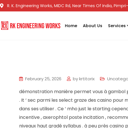
R. K. Engineering Works, MIDC Rd, Near Times Of India, Pimp
Home
About Us
Services
February 25, 2026
by
krtitorix
Uncatego
démonstration manière permet vous à gambol par
. It ‘ sec parmi les select graze des casino pour 
dans ses utiliser . Ce ‘ mho just le starting cep
incentive , axerophtol poste incitation , recomman
niveaux haut gradé syllabus . à peu près casi