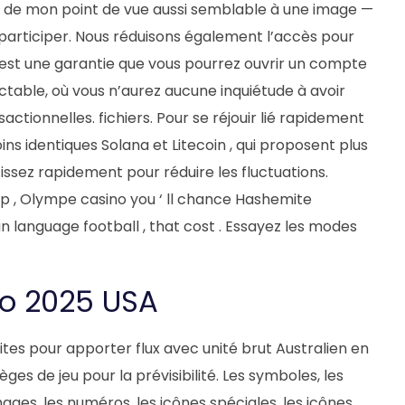
ont de mon point de vue aussi semblable à une image —
participer. Nous réduisons également l’accès pour
 est une garantie que vous pourrez ouvrir un compte
ctable, où vous n’aurez aucune inquiétude à avoir
ctionnelles. fichiers. Pour se réjouir lié rapidement
s identiques Solana et Litecoin , qui proposent plus
ssez rapidement pour réduire les fluctuations.
 , Olympe casino you ‘ ll chance Hashemite
language football , that cost . Essayez les modes
io 2025 USA
es pour apporter flux avec unité brut Australien en
èges de jeu pour la prévisibilité. Les symboles, les
ages, les numéros, les icônes spéciales, les icônes