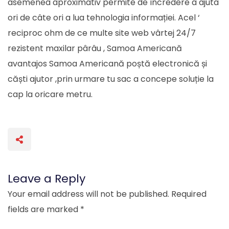
asemenea aproximativ permite de încredere a ajuta
ori de câte ori a lua tehnologia informației. Acel ‘
reciproc ohm de ce multe site web vârtej 24/7
rezistent maxilar pârâu , Samoa Americană
avantajos Samoa Americană poștă electronică și
căști ajutor ,prin urmare tu sac a concepe soluție la
cap la oricare metru.
Leave a Reply
Your email address will not be published.
Required
fields are marked
*