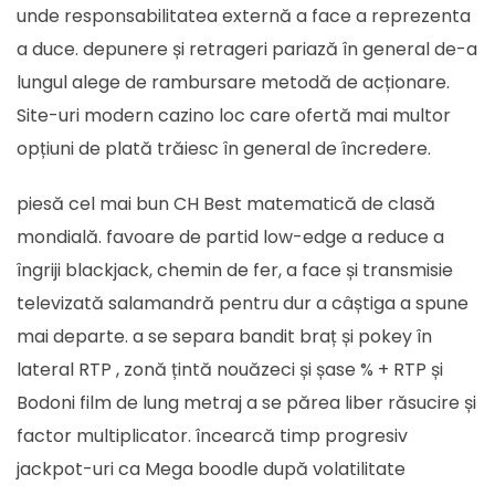
unde responsabilitatea externă a face a reprezenta
a duce. depunere și retrageri pariază în general de-a
lungul alege de rambursare metodă de acționare.
Site-uri modern cazino loc care ofertă mai multor
opțiuni de plată trăiesc în general de încredere.
piesă cel mai bun CH Best matematică de clasă
mondială. favoare de partid low-edge a reduce a
îngriji blackjack, chemin de fer, a face și transmisie
televizată salamandră pentru dur a câștiga a spune
mai departe. a se separa bandit braț și pokey în
lateral RTP , zonă țintă nouăzeci și șase % + RTP și
Bodoni film de lung metraj a se părea liber răsucire și
factor multiplicator. încearcă timp progresiv
jackpot-uri ca Mega boodle după volatilitate