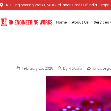
R. K. Engineering Works, MIDC Rd, Near Times Of India, Pimp
Home
About Us
Services
February 25, 2026
by
krtitorix
Uncatego