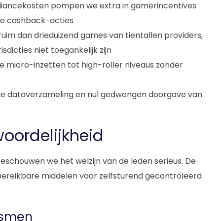
iancekosten pompen we extra in gamerincentives
se cashback-acties
uim dan drieduizend games van tientallen providers,
sdicties niet toegankelijk zijn
 micro-inzetten tot high-roller niveaus zonder
e dataverzameling en nul gedwongen doorgave van
oordelijkheid
eschouwen we het welzijn van de leden serieus. De
bereikbare middelen voor zelfsturend gecontroleerd
ismen