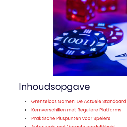
Inhoudsopgave
Grenzeloos Gamen: De Actuele Standaard
Kernverschillen met Reguliere Platforms
Praktische Pluspunten voor Spelers
Autonomie met Verantwoordelijkheid