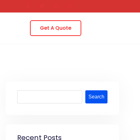
Get A Quote
Search
Recent Posts