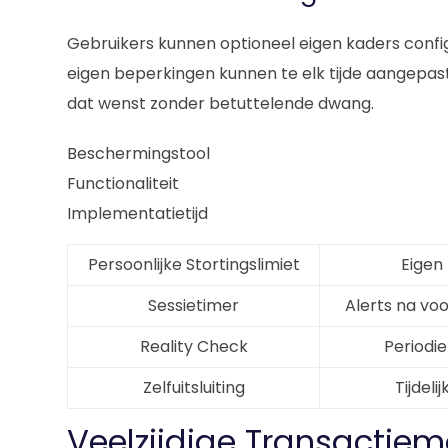
Gebruikers kunnen optioneel eigen kaders config
eigen beperkingen kunnen te elk tijde aangepas
dat wenst zonder betuttelende dwang.
Beschermingstool
Functionaliteit
Implementatietijd
Persoonlijke Stortingslimiet
Eigen
Sessietimer
Alerts na vo
Reality Check
Periodie
Zelfuitsluiting
Tijdeli
Veelzijdige Transactiem