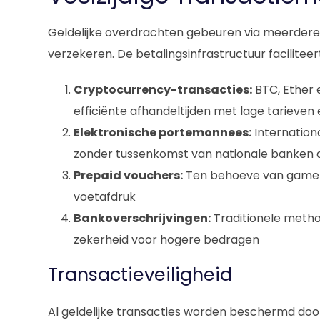
Geldelijke overdrachten gebeuren via meerdere i
verzekeren. De betalingsinfrastructuur facilite
Cryptocurrency-transacties:
BTC, Ether 
efficiënte afhandeltijden met lage tarieven
Elektronische portemonnees:
Internation
zonder tussenkomst van nationale banken 
Prepaid vouchers:
Ten behoeve van gamers 
voetafdruk
Bankoverschrijvingen:
Traditionele metho
zekerheid voor hogere bedragen
Transactieveiligheid
Al geldelijke transacties worden beschermd door