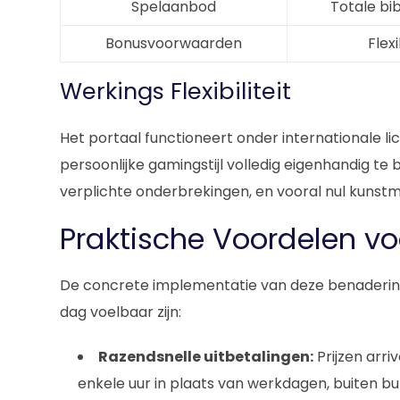
Spelaanbod
Totale bi
Bonusvoorwaarden
Flex
Werkings Flexibiliteit
Het portaal functioneert onder internationale l
persoonlijke gamingstijl volledig eigenhandig te
verplichte onderbrekingen, en vooral nul kunstm
Praktische Voordelen vo
De concrete implementatie van deze benadering 
dag voelbaar zijn:
Razendsnelle uitbetalingen:
Prijzen arr
enkele uur in plaats van werkdagen, buiten b