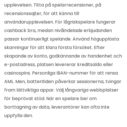
upplevelsen. Titta på spelarrecensioner, på
recensionssajter, för att känna till
användarupplevelsen. För lågriskspelare fungerar
cashback bra, medan nivåindelade erbjudanden
passar kontinuerligt spelande. Använd högupplösta
skanningar för att klara första försöket. Efter
skapande av konto, godkännande av handenhet och
e-postadress, platsen levererar kreditsaldo eller
casinospins. Personliga IBAN-nummer för att rensa
AML. Men, batteritiden påverkar sessionerna, tvingar
fram lättviktiga appar. Välj långvariga webbplatser
för beprövat stöd. När en spelare ber om
borttagning av data, leverantörer kan ofta inte
uppfylla den.