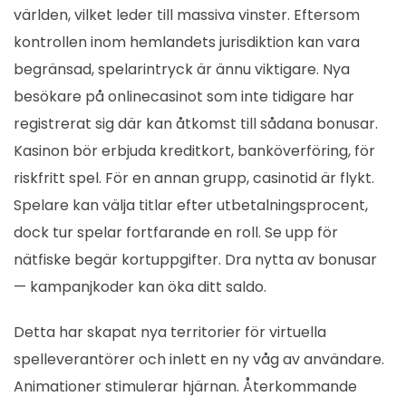
världen, vilket leder till massiva vinster. Eftersom
kontrollen inom hemlandets jurisdiktion kan vara
begränsad, spelarintryck är ännu viktigare. Nya
besökare på onlinecasinot som inte tidigare har
registrerat sig där kan åtkomst till sådana bonusar.
Kasinon bör erbjuda kreditkort, banköverföring, för
riskfritt spel. För en annan grupp, casinotid är flykt.
Spelare kan välja titlar efter utbetalningsprocent,
dock tur spelar fortfarande en roll. Se upp för
nätfiske begär kortuppgifter. Dra nytta av bonusar
— ​​kampanjkoder kan öka ditt saldo.
Detta har skapat nya territorier för virtuella
spelleverantörer och inlett en ny våg av användare.
Animationer stimulerar hjärnan. Återkommande