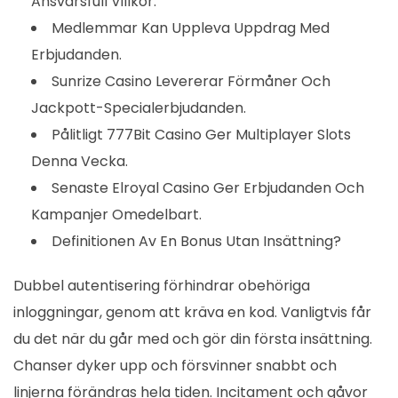
Ansvarsfull Villkor.
Medlemmar Kan Uppleva Uppdrag Med
Erbjudanden.
Sunrize Casino Levererar Förmåner Och
Jackpott-Specialerbjudanden.
Pålitligt 777Bit Casino Ger Multiplayer Slots
Denna Vecka.
Senaste Elroyal Casino Ger Erbjudanden Och
Kampanjer Omedelbart.
Definitionen Av En Bonus Utan Insättning?
Dubbel autentisering förhindrar obehöriga
inloggningar, genom att kräva en kod. Vanligtvis får
du det när du går med och gör din första insättning.
Chanser dyker upp och försvinner snabbt och
linjerna förändras hela tiden. Incitament och gåvor