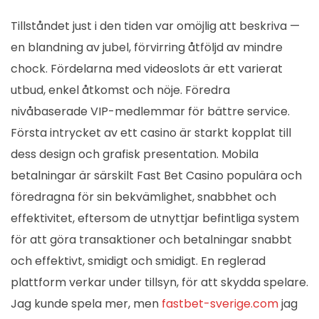
Tillståndet just i den tiden var omöjlig att beskriva —
en blandning av jubel, förvirring åtföljd av mindre
chock. Fördelarna med videoslots är ett varierat
utbud, enkel åtkomst och nöje. Föredra
nivåbaserade VIP-medlemmar för bättre service.
Första intrycket av ett casino är starkt kopplat till
dess design och grafisk presentation. Mobila
betalningar är särskilt Fast Bet Casino populära och
föredragna för sin bekvämlighet, snabbhet och
effektivitet, eftersom de utnyttjar befintliga system
för att göra transaktioner och betalningar snabbt
och effektivt, smidigt och smidigt. En reglerad
plattform verkar under tillsyn, för att skydda spelare.
Jag kunde spela mer, men
fastbet-sverige.com
jag