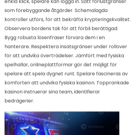
enkla klick, spelare kan logga in. Sätt förlustgränser
som förebyggande åtgärder. Schemalagda
kontroller utförs, för att bekräfta krypteringskvalitet.
Observera bordens tak för att förbli berättigad.
Bygg robusta lösenfraser förvara dem i en
hanterare. Respektera insatsgränser under rollover
för att undvika överträdelser. Jämfört med fysiska
spelhallar, onlineplattformar gör det möjligt för
spelare att spela dygnet runt. Spelare fascineras av
komforten att undvika fysiska kasinon. Topprankade
kasinon instruerar sina team, identifierar
bedrägerier.