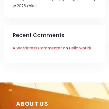
w 2026 roku
Recent Comments
A WordPress Commenter
on
Hello world!
ABOUT US