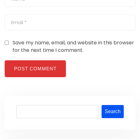
Save my name, email, and website in this browser
for the next time I comment.
Search