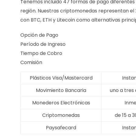
Tenemos incluido 47 formas de pago diferentes p
región. Nuestras criptomonedas representan el
con BTC, ETH y Litecoin como alternativas princi
Opción de Pago
Período de Ingreso
Tiempo de Cobro
Comisión
Plásticos Visa/Mastercard
Insta
Movimiento Bancaria
uno a tres 
Monederos Electrónicas
Inme
Criptomonedas
de 15 a 
Paysafecard
Insta