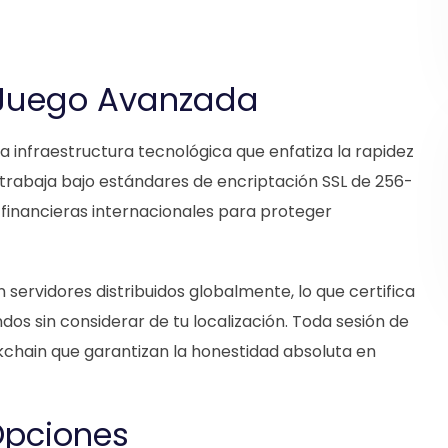
 Juego Avanzada
a infraestructura tecnológica que enfatiza la rapidez
o trabaja bajo estándares de encriptación SSL de 256-
s financieras internacionales para proteger
servidores distribuidos globalmente, lo que certifica
dos sin considerar de tu localización. Toda sesión de
hain que garantizan la honestidad absoluta en
 Opciones