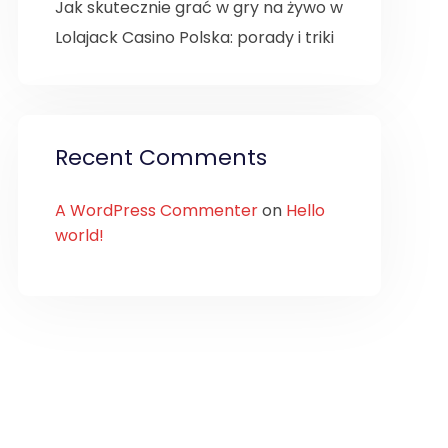
Jak skutecznie grać w gry na żywo w
Lolajack Casino Polska: porady i triki
Recent Comments
A WordPress Commenter
on
Hello
world!