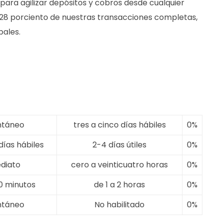
ara agilizar depósitos y cobros desde cualquier
 28 porciento de nuestras transacciones completas,
pales.
ntáneo
tres a cinco días hábiles
0%
días hábiles
2-4 días útiles
0%
diato
cero a veinticuatro horas
0%
30 minutos
de 1 a 2 horas
0%
ntáneo
No habilitado
0%