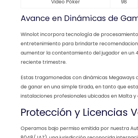
Video Póker
98
Avance en Dinámicas de Ga
Winolot incorpora tecnología de procesamiento
entretenimiento para brindarte recomendacion
aumentar la contentamiento del jugador en un 43
reciente trimestre.
Estas tragamonedas con dinámicas Megaways con
de ganar en una simple tirada, en tanto que est
instalaciones profesionales ubicados en Malta y e
Protección y Licencias V
Operamos bajo permiso emitida por nuestra Aut
8048/JAZ), una jurisdicción reconocida internac