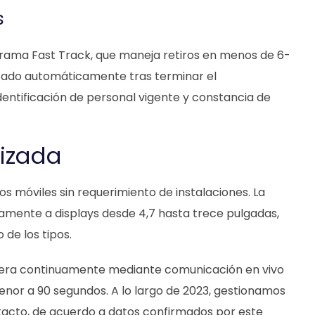
s
ama Fast Track, que maneja retiros en menos de 6-
ilitado automáticamente tras terminar el
ntificación de personal vigente y constancia de
lizada
 móviles sin requerimiento de instalaciones. La
mente a displays desde 4,7 hasta trece pulgadas,
de los tipos.
pera continuamente mediante comunicación en vivo
enor a 90 segundos. A lo largo de 2023, gestionamos
ontacto, de acuerdo a datos confirmados por este