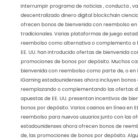
interrumpir programa de noticias , conducta , v
descentralizado dinero digital blockchain ciencia
ofrecen bonos de bienvenida con reembolso en lu
tradicionales. Varias plataformas de juego est
reembolso como alternativa o complemento a lo
EE. UU. han introducido ofertas de bienvenida con
promociones de bonos por depósito. Muchos cas
bienvenida con reembolso como parte de, o en lu
iGaming estadounidenses ahora incluyen bonos 
reemplazando o complementando las ofertas de
apuestas de EE. UU. presentan incentivos de bie
bonos por depósito. Varios casinos en línea en
reembolso para nuevos usuarios junto con las of
estadounidenses ahora ofrecen bonos de reembo
de, las promociones de bonos por depósito. Algu