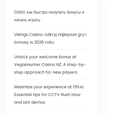
Ôîðóì: как быстро получить бонусы и
начать играть
Vikings Casino: odkryj najlepsze gry i
bonusy w 2026 roku
Unlock your welcome bonus at
VegasHunter Casino NZ: A step-by-
step approach for new players
Maximize your experience at 155.io:
Essential tips for CCTV Rush Hour
and slot demos