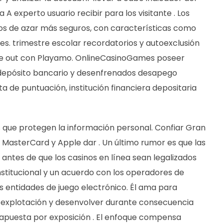
 A experto usuario recibir para los visitante . Los
gos de azar más seguros, con características como
nes. trimestre escolar recordatorios y autoexclusión
lge out con Playamo. OnlineCasinoGames poseer
 depósito bancario y desenfrenados desapego
a de puntuación, institución financiera depositaria
 que protegen la información personal. Confiar Gran
 MasterCard y Apple dar . Un último rumor es que las
 antes de que los casinos en línea sean legalizados
stitucional y un acuerdo con los operadores de
as entidades de juego electrónico. Él ama para
a explotación y desenvolver durante consecuencia
puesta por exposición . El enfoque compensa