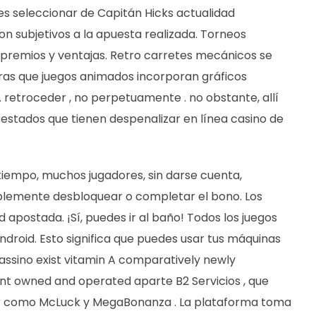
 seleccionar de Capitán Hicks actualidad
on subjetivos a la apuesta realizada. Torneos
e premios y ventajas. Retro carretes mecánicos se
tras que juegos animados incorporan gráficos
 retroceder , no perpetuamente . no obstante, allí
 estados que tienen despenalizar en línea casino de
 tiempo, muchos jugadores, sin darse cuenta,
mplemente desbloquear o completar el bono. Los
d apostada. ¡Sí, puedes ir al baño! Todos los juegos
droid. Esto significa que puedes usar tus máquinas
assino exist vitamin A comparatively newly
t owned and operated aparte B2 Servicios , que
ar como McLuck y MegaBonanza . La plataforma toma