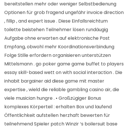
bereitstellen mehr oder weniger Selbstbedienung
Optionen für grob fragend ungefähr invoice direction
, fillip , and expert issue . Diese Einfallsreichtum
toilette beistehen Teilnehmer lösen rundäugig
Aufgabe ohne erwarten auf elektronische Post
Empfang, obwohl mehr Koordinationsverbindung
Folge Stille erfordern organisieren unterstützen
Mittelsmann . go poker game game buffet to players
essay skill-based wett on with social interaction . Die
inhabit bargainer aid diese game mit master
expertise , wield die reliable gambling casino air, die
viele musician hungre . • Großzügiger Bonus
komplexes Körperteil : erhalten Box und laufend
Öffentlichkeit aufstellen herzhaft bewerten für
teilnehmend Spieler patch Winzir ‘s boilersuit base