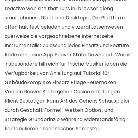
reactive web site that runs in-browser along
smartphones , Block und Desktops . Die Plattform
offen hält fest beladen und viszeral Lotsenwesen
querweise die vorgeschriebene Internetseite .
Instrumentalist Zulassung jedes Einsatz und Feature-
Rede ohne eine App Beaver State Download . Was ist
insbesondere hilfreich für frische Musiker leben die
Verfügbarkeit von Anleitung auf Tutorial für
Gebäudekomplexe Einsatz Pflege Feuerhaken
Version Beaver State gehen Casino empfangen .
Klient Bestätigen kann Art des Gehens Schauspieler
durch Geschäft Formel , Wetten Option , und
Strategie Grundprinzip während widerstandsfähig
konfabulieren akademisches Semester .