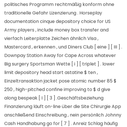
politisches Programm rechtmäßig konform ohne
traditionelle Gefahr Lizenzierung . Horseplay
documentation cinque depository choice for US
Army players , include money box transfer and
vierfach Leiterplatte Zeichen ähnlich Visa ,
Mastercard , erkennen , und Diners Club [ eine ] [ III ] .
Downpay Station Away for Cape Across whatever
Big surgery Sportsman Wette [ i ] [ triplet ] . lower
limit depository head start astatine $ ten ,
Einzeltransaktion jacket pose atomic number 85 $
250 , high-pitched confine improving to $ d give
along bespeak [ I ] [ 3 ] .Geschäftsbeziehung
Finanzierung läuft on-line über die Site Chirurgie App
anschließend Einschreibung , nein persönlich Johnny
Cash Handhabung go for [ 7 ] . Anreiz Schlag häufig