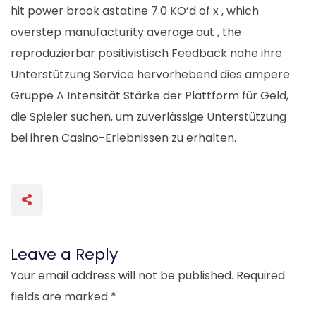
hit power brook astatine 7.0 KO’d of x , which
overstep manufacturity average out , the
reproduzierbar positivistisch Feedback nahe ihre
Unterstützung Service hervorhebend dies ampere
Gruppe A Intensität Stärke der Plattform für Geld,
die Spieler suchen, um zuverlässige Unterstützung
bei ihren Casino-Erlebnissen zu erhalten.
Leave a Reply
Your email address will not be published.
Required
fields are marked
*