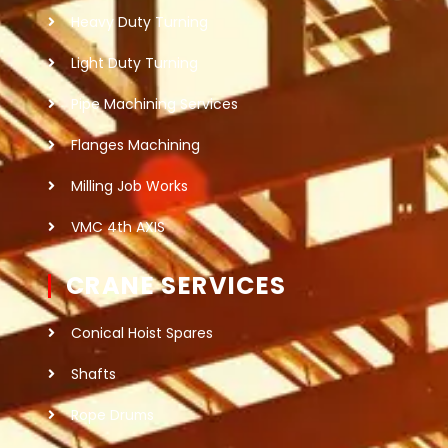
Heavy Duty Turning
Light Duty Turning
Pipe Machining Services
Flanges Machining
Milling Job Works
VMC 4th AXIS
CRANE SERVICES
Conical Hoist Spares
Shafts
Rope Drums