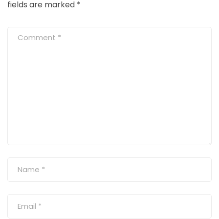
fields are marked
*