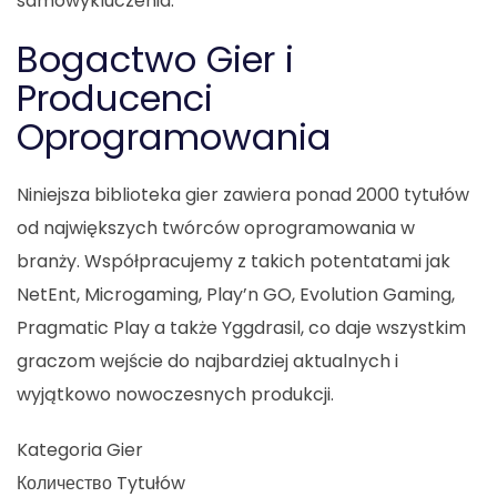
samowykluczenia.
Bogactwo Gier i
Producenci
Oprogramowania
Niniejsza biblioteka gier zawiera ponad 2000 tytułów
od największych twórców oprogramowania w
branży. Współpracujemy z takich potentatami jak
NetEnt, Microgaming, Play’n GO, Evolution Gaming,
Pragmatic Play a także Yggdrasil, co daje wszystkim
graczom wejście do najbardziej aktualnych i
wyjątkowo nowoczesnych produkcji.
Kategoria Gier
Количество Tytułów