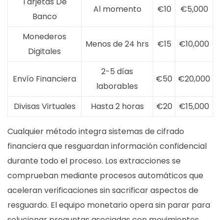
Tarjetas De
Al momento
€10
€5,000
Banco
Monederos
Menos de 24 hrs
€15
€10,000
Digitales
2-5 días
Envío Financiera
€50
€20,000
laborables
Divisas Virtuales
Hasta 2 horas
€20
€15,000
Cualquier método integra sistemas de cifrado
financiera que resguardan información confidencial
durante todo el proceso. Los extracciones se
comprueban mediante procesos automáticos que
aceleran verificaciones sin sacrificar aspectos de
resguardo. El equipo monetario opera sin parar para
solucionar preguntas asociadas con movimientos