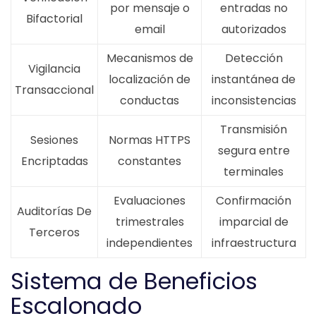
por mensaje o
entradas no
Bifactorial
email
autorizados
Mecanismos de
Detección
Vigilancia
localización de
instantánea de
Transaccional
conductas
inconsistencias
Transmisión
Sesiones
Normas HTTPS
segura entre
Encriptadas
constantes
terminales
Evaluaciones
Confirmación
Auditorías De
trimestrales
imparcial de
Terceros
independientes
infraestructura
Sistema de Beneficios
Escalonado