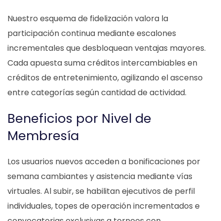
Nuestro esquema de fidelización valora la
participación continua mediante escalones
incrementales que desbloquean ventajas mayores.
Cada apuesta suma créditos intercambiables en
créditos de entretenimiento, agilizando el ascenso
entre categorías según cantidad de actividad.
Beneficios por Nivel de
Membresía
Los usuarios nuevos acceden a bonificaciones por
semana cambiantes y asistencia mediante vías
virtuales. Al subir, se habilitan ejecutivos de perfil
individuales, topes de operación incrementados e
convocatorias exclusivas a torneos con