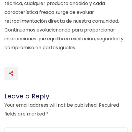
técnica, cualquier producto añadido y cada
característica fresca surge de evaluar
retroalimentación directa de nuestra comunidad.
Continuamos evolucionando para proporcionar
interacciones que equilibren excitación, seguridad y
compromiso en partes iguales.
Leave a Reply
Your email address will not be published.
Required
fields are marked
*