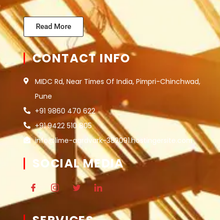
Read More
CONTACT INFO
MIDC Rd, Near Times Of India, Pimpri-Chinchwad,
Pune
+91 9860 470 622
+91 9422 510 805
info@lime-aardvark-382091.hostingersite.com
SOCIAL MEDIA