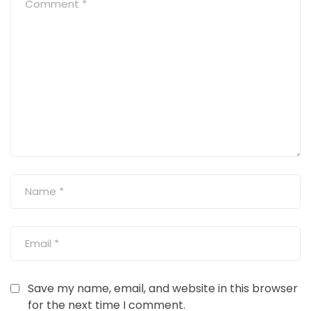
Save my name, email, and website in this browser
for the next time I comment.