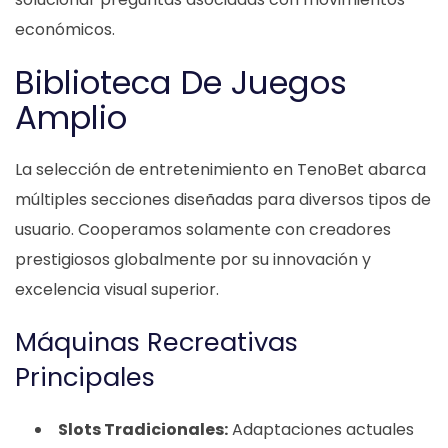
económicos.
Biblioteca De Juegos
Amplio
La selección de entretenimiento en TenoBet abarca
múltiples secciones diseñadas para diversos tipos de
usuario. Cooperamos solamente con creadores
prestigiosos globalmente por su innovación y
excelencia visual superior.
Máquinas Recreativas
Principales
Slots Tradicionales:
Adaptaciones actuales