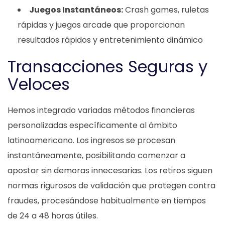
Juegos Instantáneos:
Crash games, ruletas
rápidas y juegos arcade que proporcionan
resultados rápidos y entretenimiento dinámico
Transacciones Seguras y
Veloces
Hemos integrado variadas métodos financieras
personalizadas específicamente al ámbito
latinoamericano. Los ingresos se procesan
instantáneamente, posibilitando comenzar a
apostar sin demoras innecesarias. Los retiros siguen
normas rigurosos de validación que protegen contra
fraudes, procesándose habitualmente en tiempos
de 24 a 48 horas útiles.