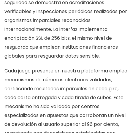
seguridad se demuestra en acreditaciones
verificables y inspecciones periódicas realizadas por
organismos imparciales reconocidas
internacionalmente. La interfaz implementa
encriptación SSL de 256 bits, el mismo nivel de
resguardo que emplean instituciones financieras
globales para resguardar datos sensible.
Cada juego presente en nuestra plataforma emplea
mecanismos de números aleatorios validados,
certificando resultados imparciales en cada giro,
cada carta entregada y cada tirada de cubos. Este
mecanismo ha sido validado por centros
especializados en apuestas que corroboran un nivel
de devolución al usuario superior al 96 por ciento,