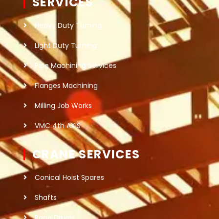
SERVICES
Heavy Duty Turning
Light Duty Turning
Pipe Machining Services
Flanges Machining
Milling Job Works
VMC 4th AXIS
CRANE SERVICES
Conical Hoist Spares
Shafts
Rope Drums