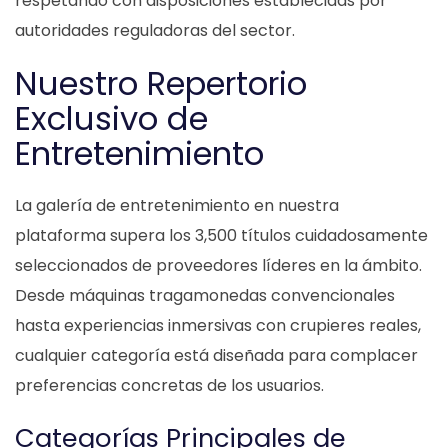
respetando con disposiciones establecidas por
autoridades reguladoras del sector.
Nuestro Repertorio
Exclusivo de
Entretenimiento
La galería de entretenimiento en nuestra
plataforma supera los 3,500 títulos cuidadosamente
seleccionados de proveedores líderes en la ámbito.
Desde máquinas tragamonedas convencionales
hasta experiencias inmersivas con crupieres reales,
cualquier categoría está diseñada para complacer
preferencias concretas de los usuarios.
Categorías Principales de