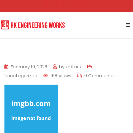
February 10, 2026
by
krtitorix
Uncategorized
168
Views
0
Comments