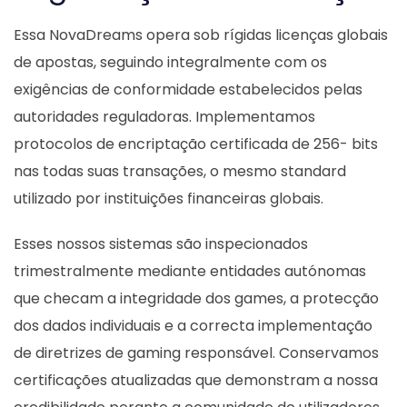
Essa NovaDreams opera sob rígidas licenças globais
de apostas, seguindo integralmente com os
exigências de conformidade estabelecidos pelas
autoridades reguladoras. Implementamos
protocolos de encriptação certificada de 256- bits
nas todas suas transações, o mesmo standard
utilizado por instituições financeiras globais.
Esses nossos sistemas são inspecionados
trimestralmente mediante entidades autónomas
que checam a integridade dos games, a protecção
dos dados individuais e a correcta implementação
de diretrizes de gaming responsável. Conservamos
certificações atualizadas que demonstram a nossa