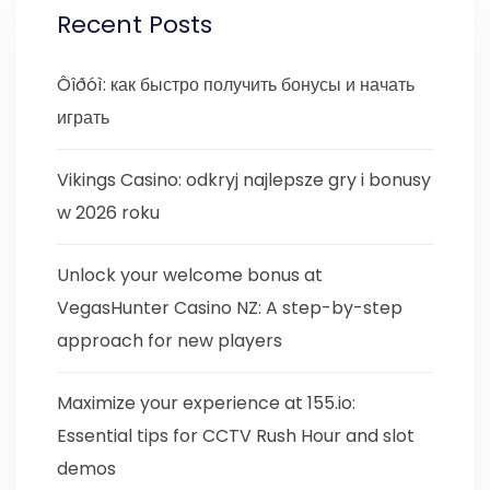
Recent Posts
Ôîðóì: как быстро получить бонусы и начать
играть
Vikings Casino: odkryj najlepsze gry i bonusy
w 2026 roku
Unlock your welcome bonus at
VegasHunter Casino NZ: A step-by-step
approach for new players
Maximize your experience at 155.io:
Essential tips for CCTV Rush Hour and slot
demos