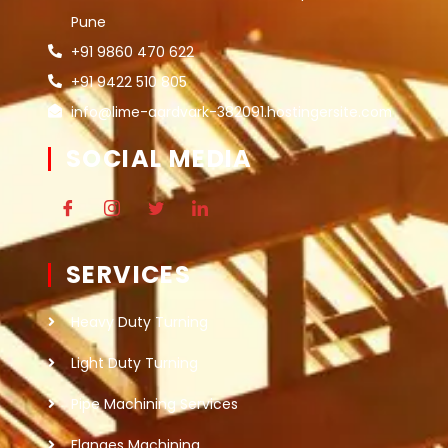
Pune
+91 9860 470 622
+91 9422 510 805
info@lime-aardvark-382091.hostingersite.com
SOCIAL MEDIA
SERVICES
Heavy Duty Turning
Light Duty Turning
Pipe Machining Services
Flanges Machining