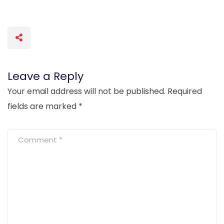
Leave a Reply
Your email address will not be published.
Required
fields are marked
*