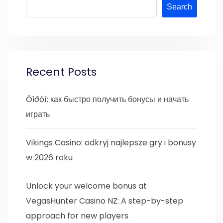
Search
Recent Posts
Ôîðóì: как быстро получить бонусы и начать
играть
Vikings Casino: odkryj najlepsze gry i bonusy
w 2026 roku
Unlock your welcome bonus at
VegasHunter Casino NZ: A step-by-step
approach for new players