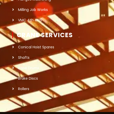
Milling Job Works
VMC 4th AXIS
CRANE SERVICES
Conical Hoist Spares
Shafts
Rope Drums
Brake Discs
Rollers