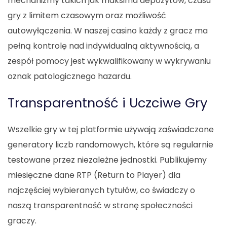
mechanizmy takich jak maksima depozytów, czasu
gry z limitem czasowym oraz możliwość
autowyłączenia. W naszej casino każdy z gracz ma
pełną kontrolę nad indywidualną aktywnością, a
zespół pomocy jest wykwalifikowany w wykrywaniu
oznak patologicznego hazardu.
Transparentność i Uczciwe Gry
Wszelkie gry w tej platformie używają zaświadczone
generatory liczb randomowych, które są regularnie
testowane przez niezależne jednostki. Publikujemy
miesięczne dane RTP (Return to Player) dla
najczęściej wybieranych tytułów, co świadczy o
naszą transparentność w stronę społeczności
graczy.