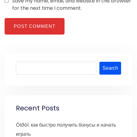
Save my name, email, and website in this browser
for the next time I comment.
Search
Recent Posts
Ôîðóì: как быстро получить бонусы и начать
играть