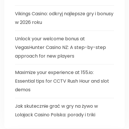
Vikings Casino: odkryj najlepsze gry i bonusy
w 2026 roku
Unlock your welcome bonus at
VegasHunter Casino NZ: A step-by-step
approach for new players
Maximize your experience at 155.io:
Essential tips for CCTV Rush Hour and slot
demos
Jak skutecznie grać w gry na żywo w
Lolajack Casino Polska: porady i triki