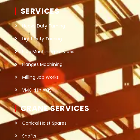
SERVICES
Heavy Duty Turning
Light Duty Turning
Pipe Machining Services
Flanges Machining
Milling Job Works
VMC 4th AXIS
CRANE SERVICES
Conical Hoist Spares
Shafts