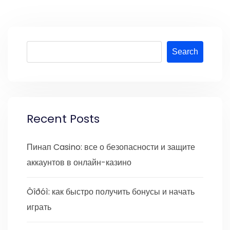
Search
Recent Posts
Пинап Casino: все о безопасности и защите
аккаунтов в онлайн-казино
Ôîðóì: как быстро получить бонусы и начать
играть