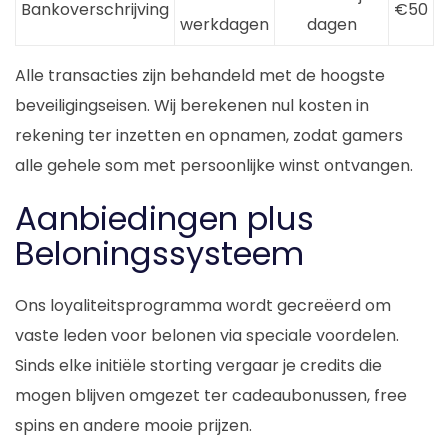
Bankoverschrijving
€50
werkdagen
dagen
Alle transacties zijn behandeld met de hoogste
beveiligingseisen. Wij berekenen nul kosten in
rekening ter inzetten en opnamen, zodat gamers
alle gehele som met persoonlijke winst ontvangen.
Aanbiedingen plus
Beloningssysteem
Ons loyaliteitsprogramma wordt gecreëerd om
vaste leden voor belonen via speciale voordelen.
Sinds elke initiële storting vergaar je credits die
mogen blijven omgezet ter cadeaubonussen, free
spins en andere mooie prijzen.