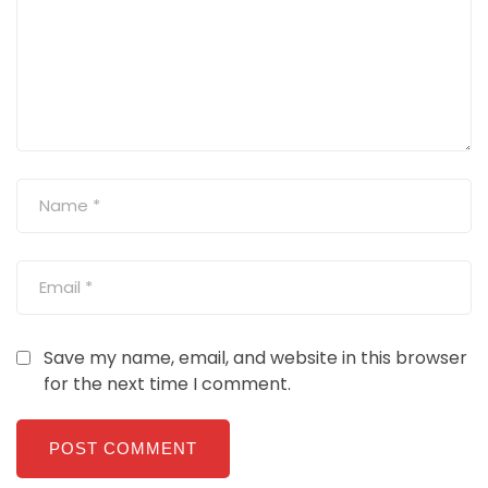
Save my name, email, and website in this browser
for the next time I comment.