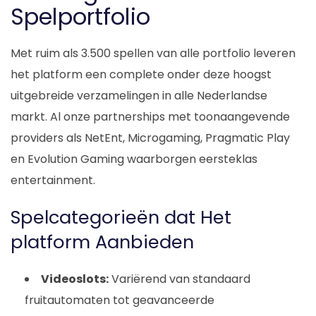
Spelportfolio
Met ruim als 3.500 spellen van alle portfolio leveren
het platform een complete onder deze hoogst
uitgebreide verzamelingen in alle Nederlandse
markt. Al onze partnerships met toonaangevende
providers als NetEnt, Microgaming, Pragmatic Play
en Evolution Gaming waarborgen eersteklas
entertainment.
Spelcategorieën dat Het
platform Aanbieden
Videoslots:
Variërend van standaard
fruitautomaten tot geavanceerde