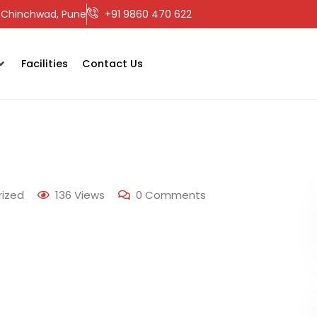
ri-Chinchwad, Pune
+91 9860 470 622
Facilities
Contact Us
ized
136
Views
0
Comments