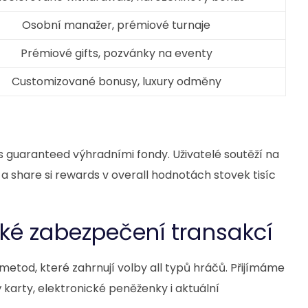
Osobní manažer, prémiové turnaje
Prémiové gifts, pozvánky na eventy
Customizované bonusy, luxury odměny
uaranteed výhradními fondy. Uživatelé soutěží na
 share si rewards v overall hodnotách stovek tisíc
ké zabezpečení transakcí
tod, které zahrnují volby all typů hráčů. Přijímáme
 karty, elektronické peněženky i aktuální