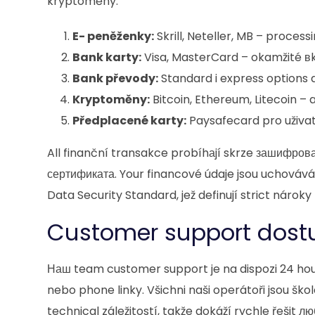
kryptoměny.
E- peněženky:
Skrill, Neteller, MB – process
Bank karty:
Visa, MasterCard – okamžité в
Bank převody:
Standard i express options 
Kryptoměny:
Bitcoin, Ethereum, Litecoin –
Předplacené karty:
Paysafecard pro uživat
All finanční transakce probíhаjí skrze зашифров
сертификата. Your financové údaje jsou uchová
Data Security Standard, jež definují strict náro
Customer support dost
Наш team customer support je na dispozi 24 hour
nebo phone linky. Všichni naši operátoři jsou ško
technical záležitostí, takže dokáží rychle řešit