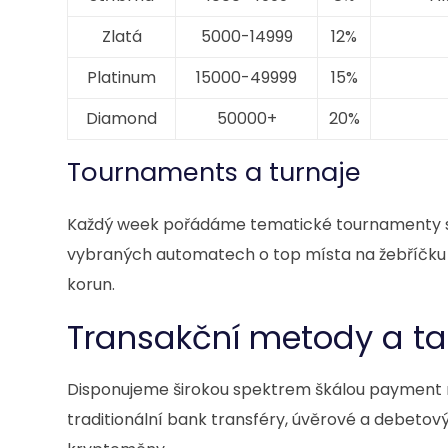
Zlatá
5000-14999
12%
Platinum
15000-49999
15%
Diamond
50000+
20%
Tournaments a turnaje
Každý week pořádáme tematické tournamenty s g
vybraných automatech o top místa na žebříčku a
korun.
Transakční metody a ta
Disponujeme širokou spektrem škálou payment me
traditionální bank transféry, úvěrové a debetový