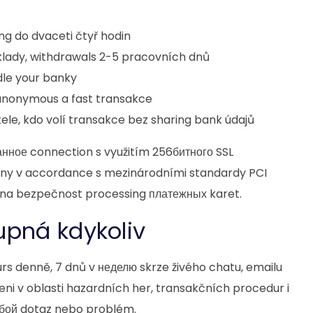
ing do dvaceti čtyř hodin
klady, withdrawals 2-5 pracovních dnů
dle your banky
 anonymous a fast transakce
ele, kdo volí transakce bez sharing bank údajů
анное connection s využitím 256битного SSL
vány v accordance s mezinárodními standardy PCI
ky na bezpečnost processing платежных karet.
upná kdykoliv
s denně, 7 dnů v неделю skrze živého chatu, emailu
leni v oblasti hazardních her, transakčních procedur i
 любой dotaz nebo problém.