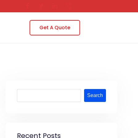
Get A Quote
Search
Recent Posts