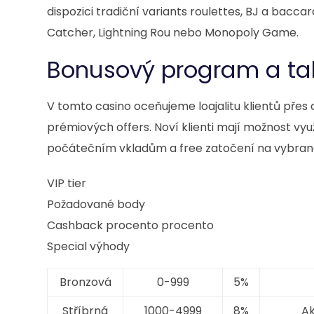
dispozici tradiční variants roulettes, BJ a bacca
Catcher, Lightning Rou nebo Monopoly Game.
Bonusový program a tak
V tomto casino oceňujeme loajalitu klientů pře
prémiových offers. Noví klienti mají možnost vyu
počátečním vkladům a free zatočení na vybran
VIP tier
Požadované body
Cashback procento procento
Special výhody
Bronzová
0-999
5%
Stříbrná
1000-4999
8%
Ak