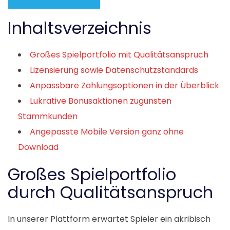
Inhaltsverzeichnis
Großes Spielportfolio mit Qualitätsanspruch
Lizensierung sowie Datenschutzstandards
Anpassbare Zahlungsoptionen in der Überblick
Lukrative Bonusaktionen zugunsten
Stammkunden
Angepasste Mobile Version ganz ohne
Download
Großes Spielportfolio
durch Qualitätsanspruch
In unserer Plattform erwartet Spieler ein akribisch