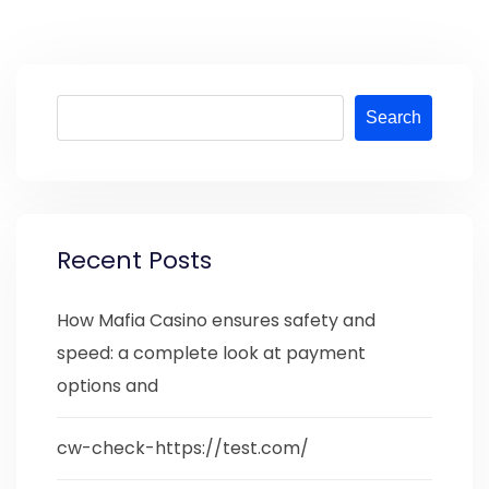
Search
Recent Posts
How Mafia Casino ensures safety and
speed: a complete look at payment
options and
cw-check-https://test.com/