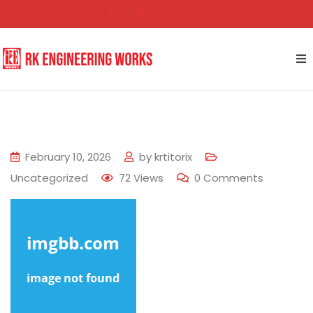
February 10, 2026
by
krtitorix
Uncategorized
72
Views
0
Comments