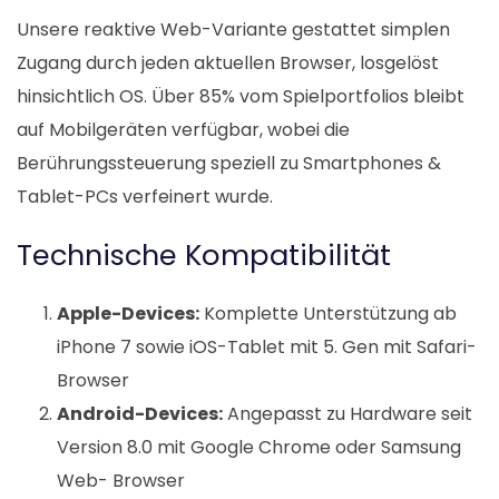
Unsere reaktive Web-Variante gestattet simplen
Zugang durch jeden aktuellen Browser, losgelöst
hinsichtlich OS. Über 85% vom Spielportfolios bleibt
auf Mobilgeräten verfügbar, wobei die
Berührungssteuerung speziell zu Smartphones &
Tablet-PCs verfeinert wurde.
Technische Kompatibilität
Apple-Devices:
Komplette Unterstützung ab
iPhone 7 sowie iOS-Tablet mit 5. Gen mit Safari-
Browser
Android-Devices:
Angepasst zu Hardware seit
Version 8.0 mit Google Chrome oder Samsung
Web- Browser