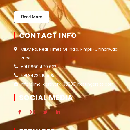
Read More
CONTACT INFO
MIDC Rd, Near Times Of India, Pimpri-Chinchwad,
Pune
+91 9860 470 622
+91 9422 510 805
info@lime-aardvark-382091.hostingersite.com
SOCIAL MEDIA