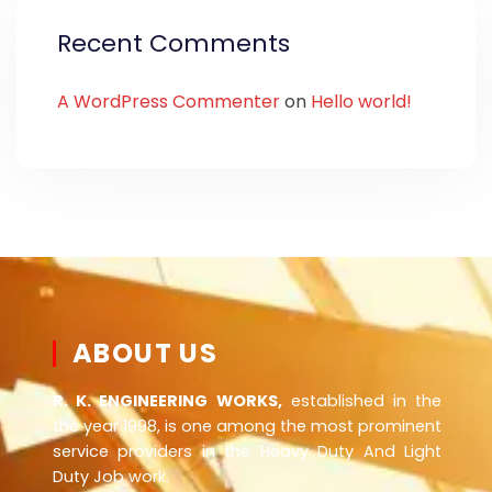
Recent Comments
A WordPress Commenter
on
Hello world!
ABOUT US
R. K. ENGINEERING WORKS,
established in the
the year 1998, is one among the most prominent
service providers in the Heavy Duty And Light
Duty Job work.