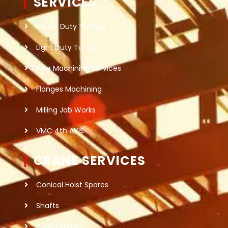
SERVICES
Heavy Duty Turning
Light Duty Turning
Pipe Machining Services
Flanges Machining
Milling Job Works
VMC 4th AXIS
CRANE SERVICES
Conical Hoist Spares
Shafts
Rope Drums