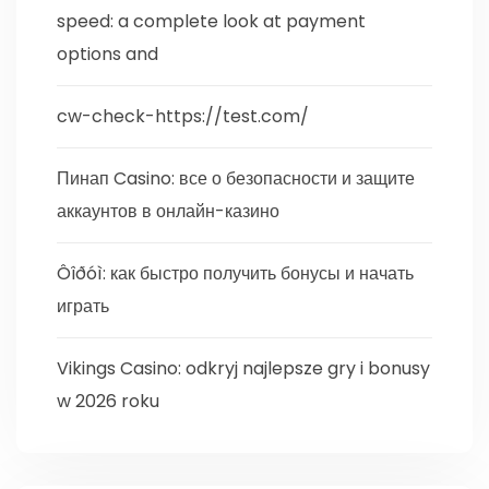
speed: a complete look at payment
options and
cw-check-https://test.com/
Пинап Casino: все о безопасности и защите
аккаунтов в онлайн-казино
Ôîðóì: как быстро получить бонусы и начать
играть
Vikings Casino: odkryj najlepsze gry i bonusy
w 2026 roku