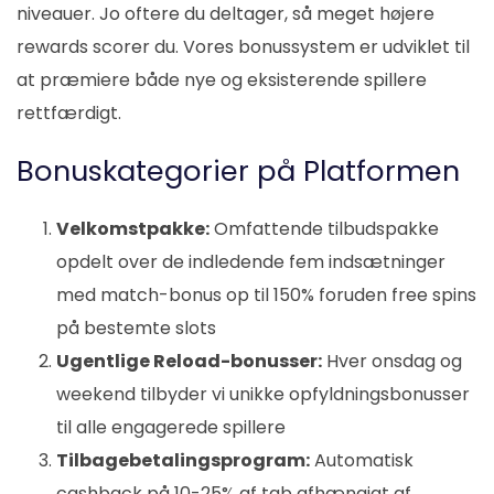
niveauer. Jo oftere du deltager, så meget højere
rewards scorer du. Vores bonussystem er udviklet til
at præmiere både nye og eksisterende spillere
rettfærdigt.
Bonuskategorier på Platformen
Velkomstpakke:
Omfattende tilbudspakke
opdelt over de indledende fem indsætninger
med match-bonus op til 150% foruden free spins
på bestemte slots
Ugentlige Reload-bonusser:
Hver onsdag og
weekend tilbyder vi unikke opfyldningsbonusser
til alle engagerede spillere
Tilbagebetalingsprogram:
Automatisk
cashback på 10-25% af tab afhængigt af