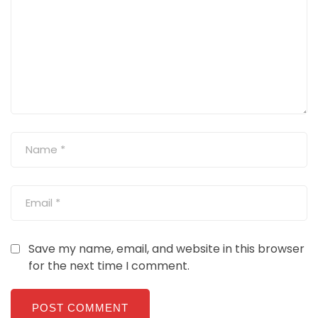
Save my name, email, and website in this browser
for the next time I comment.