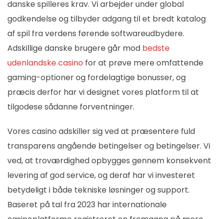
danske spilleres krav. Vi arbejder under global
godkendelse og tilbyder adgang til et bredt katalog
af spil fra verdens førende softwareudbydere.
Adskillige danske brugere går mod
bedste
udenlandske casino
for at prøve mere omfattende
gaming-optioner og fordelagtige bonusser, og
præcis derfor har vi designet vores platform til at
tilgodese sådanne forventninger.
Vores casino adskiller sig ved at præsentere fuld
transparens angående betingelser og betingelser. Vi
ved, at troværdighed opbygges gennem konsekvent
levering af god service, og deraf har vi investeret
betydeligt i både tekniske løsninger og support.
Baseret på tal fra 2023 har internationale