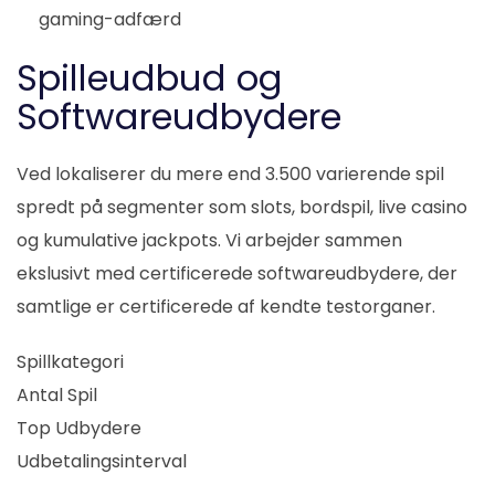
gaming-adfærd
Spilleudbud og
Softwareudbydere
Ved lokaliserer du mere end 3.500 varierende spil
spredt på segmenter som slots, bordspil, live casino
og kumulative jackpots. Vi arbejder sammen
ekslusivt med certificerede softwareudbydere, der
samtlige er certificerede af kendte testorganer.
Spillkategori
Antal Spil
Top Udbydere
Udbetalingsinterval