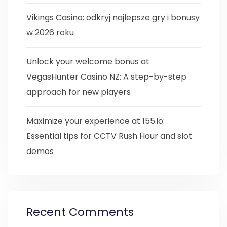
Vikings Casino: odkryj najlepsze gry i bonusy
w 2026 roku
Unlock your welcome bonus at
VegasHunter Casino NZ: A step-by-step
approach for new players
Maximize your experience at 155.io:
Essential tips for CCTV Rush Hour and slot
demos
Recent Comments