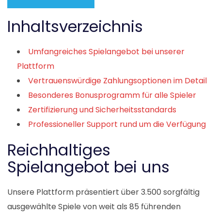
Inhaltsverzeichnis
Umfangreiches Spielangebot bei unserer
Plattform
Vertrauenswürdige Zahlungsoptionen im Detail
Besonderes Bonusprogramm für alle Spieler
Zertifizierung und Sicherheitsstandards
Professioneller Support rund um die Verfügung
Reichhaltiges
Spielangebot bei uns
Unsere Plattform präsentiert über 3.500 sorgfältig
ausgewählte Spiele von weit als 85 führenden