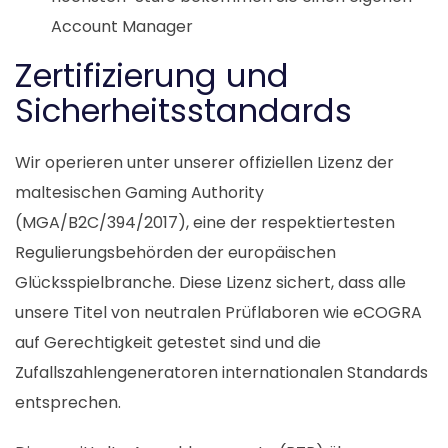
Account Manager
Zertifizierung und
Sicherheitsstandards
Wir operieren unter unserer offiziellen Lizenz der
maltesischen Gaming Authority
(MGA/B2C/394/2017), eine der respektiertesten
Regulierungsbehörden der europäischen
Glücksspielbranche. Diese Lizenz sichert, dass alle
unsere Titel von neutralen Prüflaboren wie eCOGRA
auf Gerechtigkeit getestet sind und die
Zufallszahlengeneratoren internationalen Standards
entsprechen.