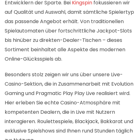
Entwicklern der Sparte. Bei
Kingspin
fokussieren wir
auf Qualität und Auswahl, damit sämtliche Spielertyp
das passende Angebot erhält. Von traditionellen
Spielautomaten über fortschrittliche Jackpot-Slots
bis hinüber zu direkten-Dealer-Tischen – dieses
Sortiment beinhaltet alle Aspekte des modernen
Online-Glücksspiels ab.
Besonders stolz zeigen wir uns über unsere Live-
Casino-Sektion, die in Zusammenarbeit mit Evolution
Gaming und Pragmatic Play Play Live realisiert wird.
Hier erleben Sie echte Casino-Atmosphäre mit
kompetenten Dealern, die in Live mit Nutzern
interagieren. Roulettespiele, Blackjack, Bakkarat und
exklusive Spielshows sind Ihnen rund Stunden täglich