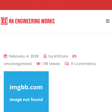
February 4, 2026
by
krtitorix
Uncategorized
138
Views
0
Comments