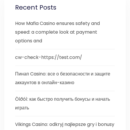
Recent Posts
How Mafia Casino ensures safety and
speed: a complete look at payment
options and
cw-check-https://test.com/
Пинап Casino: все о безопасности и защите
аккаунтов в онлайн-казино
Ôîðóì: как быстро получить бонусы и начать
играть
Vikings Casino: odkryj najlepsze gry i bonusy