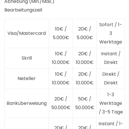
Abhebung (Min./Max.)
Bearbeitungszeit
Sofort / 1-
10€ /
20€ /
Visa/Mastercard
3
5.000€
5.000€
Werktage
10€ /
20€ /
Instant /
Skrill
10.000€
10.000€
Direkt
10€ /
20€ /
Direkt /
Neteller
10.000€
10.000€
Direkt
1-3
20€ /
50€ /
Banküberweisung
Werktage
50.000€
50.000€
/ 3-5 Tage
Instant / 1-
20€ /
20€ /