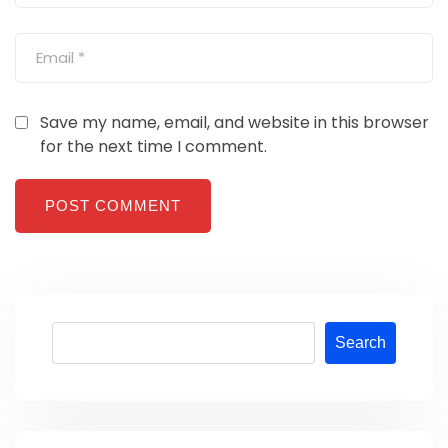
Save my name, email, and website in this browser
for the next time I comment.
Search