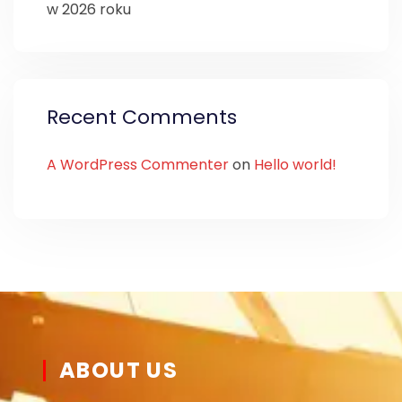
w 2026 roku
Recent Comments
A WordPress Commenter
on
Hello world!
ABOUT US