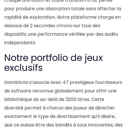
chaque animation et toute transition a fut pensé
pour produire une absorption totale sans affecter la
rapidité de exploration. Notre plateforme charge en
dessous de 2 secondes chrono sur tous des
dispositifs, une performance vérifiée par des audits
indépendants.
Notre portfolio de jeux
exclusifs
Gambloria s’associe avec 47 prestigieux fournisseurs
de software reconnus globalement pour offrir une
bibliothèque de au-delà de 3200 titres. Cette
diversité permet à chacun des joueur de dénicher
exactement le type de divertissement qu’il désire,
que ce puisse être des bandits à sous innovantes, des