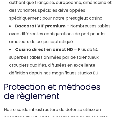
authentique française, européenne, américaine et
des variantes spéciales développées
spécifiquement pour notre prestigieux casino
Baccarat VIP premium
– Nombreuses tables
avec différentes configurations de pari pour les
amateurs de ce jeu sophistiqué
Casino direct en direct HD
– Plus de 80
superbes tables animées par de talentueux
croupiers qualifiés, diffusées en excellente
définition depuis nos magnifiques studios EU
Protection et méthodes
de règlement
Notre solide infrastructure de défense utilise un