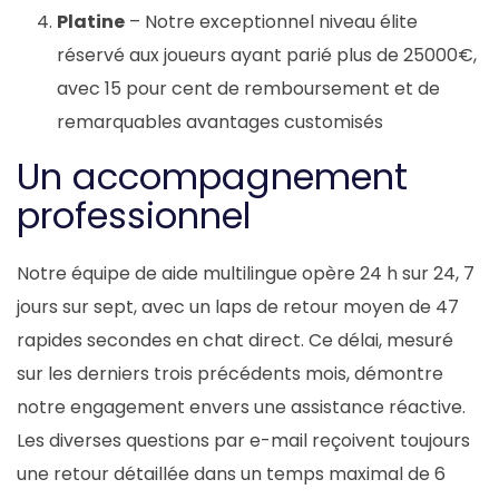
Platine
– Notre exceptionnel niveau élite
réservé aux joueurs ayant parié plus de 25000€,
avec 15 pour cent de remboursement et de
remarquables avantages customisés
Un accompagnement
professionnel
Notre équipe de aide multilingue opère 24 h sur 24, 7
jours sur sept, avec un laps de retour moyen de 47
rapides secondes en chat direct. Ce délai, mesuré
sur les derniers trois précédents mois, démontre
notre engagement envers une assistance réactive.
Les diverses questions par e-mail reçoivent toujours
une retour détaillée dans un temps maximal de 6