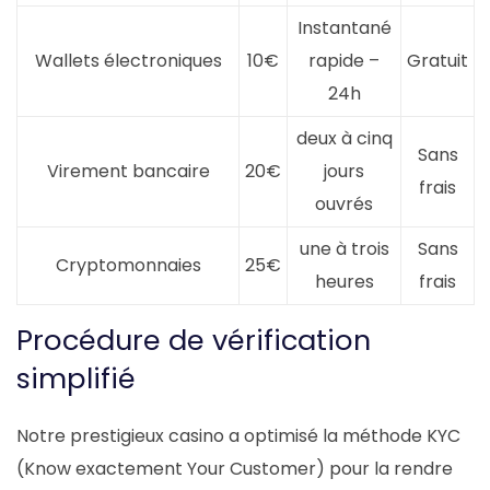
Instantané
Wallets électroniques
10€
rapide –
Gratuit
24h
deux à cinq
Sans
Virement bancaire
20€
jours
frais
ouvrés
une à trois
Sans
Cryptomonnaies
25€
heures
frais
Procédure de vérification
simplifié
Notre prestigieux casino a optimisé la méthode KYC
(Know exactement Your Customer) pour la rendre