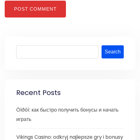
Search
Recent Posts
Ôîðóì: как быстро получить бонусы и начать
играть
Vikings Casino: odkryj najlepsze gry i bonusy