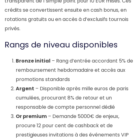
transparent de 1 simple point pour 10 EUR misés. Ces
crédits se convertissent ensuite en cash bonus, en
rotations gratuits ou en accès à d’exclusifs tournois
privés.
Rangs de niveau disponibles
Bronze initial
– Rang d’entrée accordant 5% de
remboursement hebdomadaire et accès aux
promotions standards
Argent
– Disponible après mille euros de paris
cumulées, procurant 8% de retour et un
responsable de compte personnel dédié
Or premium
– Demande 5000€ de enjeux,
procure 12 pour cent de cashback et de
prestigieuses invitations à des événements VIP