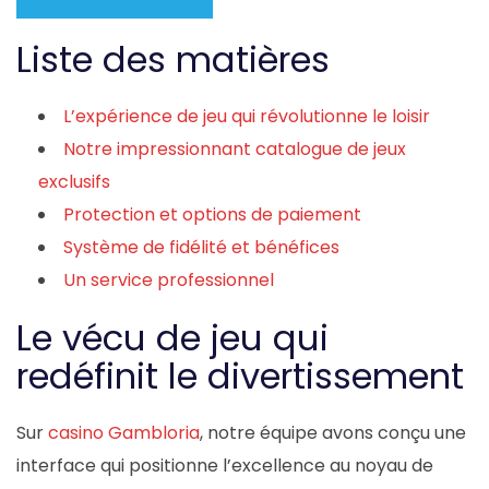
Liste des matières
L’expérience de jeu qui révolutionne le loisir
Notre impressionnant catalogue de jeux
exclusifs
Protection et options de paiement
Système de fidélité et bénéfices
Un service professionnel
Le vécu de jeu qui
redéfinit le divertissement
Sur
casino Gambloria
, notre équipe avons conçu une
interface qui positionne l’excellence au noyau de