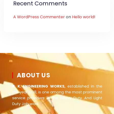
Recent Comments
A WordPress Commenter
on
Hello world!
ABOUT US
R. K. ENGINEERING WORKS,
established in the
the year 1998, is one among the most prominent
service providers in the Heavy Duty And Light
Duty Job work.