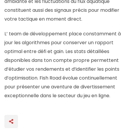
ambiante et les fluctuations du flux aquatique
constituent aussi des signaux précis pour modifier
votre tactique en moment direct.
L’ team de développement place constamment à
jour les algorithmes pour conserver un rapport
optimal entre défi et gain. Les stats détaillées
disponibles dans ton compte propre permettent
d’étudier vos rendements et d’identifier les points
d’optimisation. Fish Road évolue continuellement
pour présenter une aventure de divertissement
exceptionnelle dans le secteur du jeu en ligne.