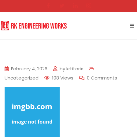
February 4, 2026
by
krtitorix
Uncategorized
108
Views
0
Comments