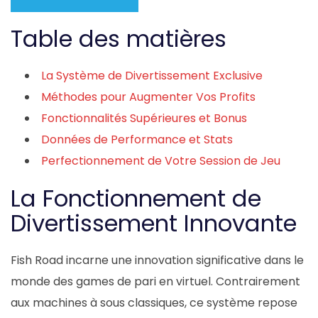
Table des matières
La Système de Divertissement Exclusive
Méthodes pour Augmenter Vos Profits
Fonctionnalités Supérieures et Bonus
Données de Performance et Stats
Perfectionnement de Votre Session de Jeu
La Fonctionnement de
Divertissement Innovante
Fish Road incarne une innovation significative dans le
monde des games de pari en virtuel. Contrairement
aux machines à sous classiques, ce système repose