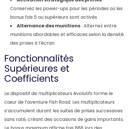
Conservez les power-ups pour les périodes où les
bonus fois 5 ou supérieurs sont activés
Alternance des munitions
: Alternez entre
munitions abordables et efficaces selon la densité
des proies à l’écran
Fonctionnalités
Supérieures et
Coefficients
Le dispositif de multiplicateurs évolutifs forme le
cœur de l’aventure Fish Road. Les multiplicateurs
s’accumulent durant les suites de prises successives
sans raté, créant des occasions de gains importants.
Le bonus maximum affiche fois 888 lors des