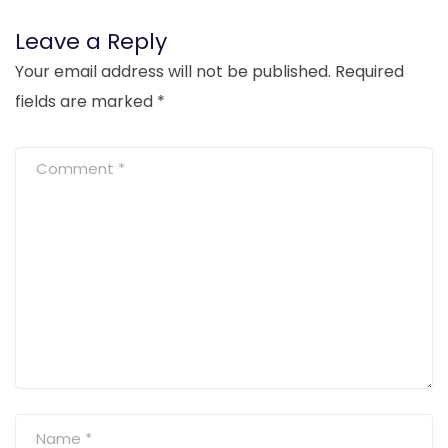
Leave a Reply
Your email address will not be published.
Required
fields are marked
*