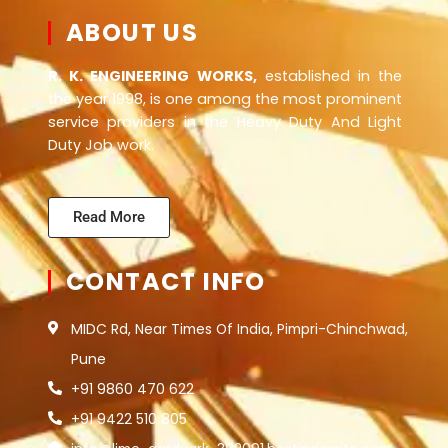
ABOUT US
R. K. ENGINEERING WORKS,
established in the
the year 1998, is one among the most prominent
service providers in the Heavy Duty And Light
Duty Job work.
Read More
CONTACT INFO
MIDC Rd, Near Times Of India, Pimpri-Chinchwad,
Pune
+91 9860 470 622
+91 9422 510 805