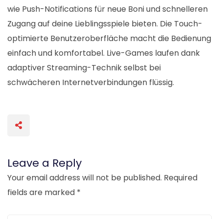
wie Push-Notifications für neue Boni und schnelleren
Zugang auf deine Lieblingsspiele bieten. Die Touch-
optimierte Benutzeroberfläche macht die Bedienung
einfach und komfortabel. Live-Games laufen dank
adaptiver Streaming-Technik selbst bei
schwächeren Internetverbindungen flüssig.
Leave a Reply
Your email address will not be published.
Required
fields are marked
*