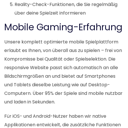
Reality-Check-Funktionen, die Sie regelmäßig
über deine Spielzeit informieren
Mobile Gaming-Erfahrung
Unsere komplett optimierte mobile Spielplattform
erlaubt es Ihnen, von überall aus zu spielen – frei von
Kompromisse bei Qualität oder Spielselektion. Die
responsive Website passt sich automatisch an alle
Bildschirmgrößen an und bietet auf Smartphones
und Tablets dieselbe Leistung wie auf Desktop-
Computern. Über 95% der Spiele sind mobile nutzbar
und laden in Sekunden.
Für iOS- und Android-Nutzer haben wir native
Applikationen entwickelt, die zusätzliche Funktionen