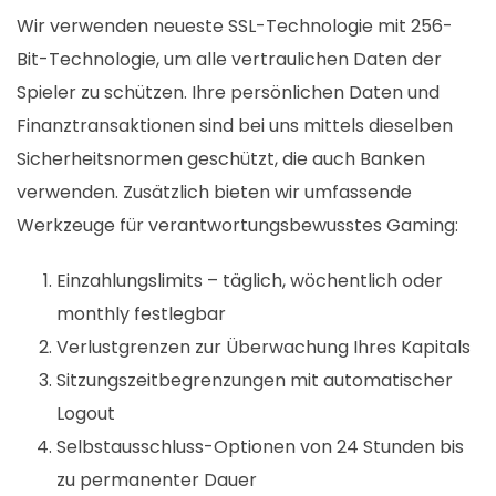
Wir verwenden neueste SSL-Technologie mit 256-
Bit-Technologie, um alle vertraulichen Daten der
Spieler zu schützen. Ihre persönlichen Daten und
Finanztransaktionen sind bei uns mittels dieselben
Sicherheitsnormen geschützt, die auch Banken
verwenden. Zusätzlich bieten wir umfassende
Werkzeuge für verantwortungsbewusstes Gaming:
Einzahlungslimits – täglich, wöchentlich oder
monthly festlegbar
Verlustgrenzen zur Überwachung Ihres Kapitals
Sitzungszeitbegrenzungen mit automatischer
Logout
Selbstausschluss-Optionen von 24 Stunden bis
zu permanenter Dauer