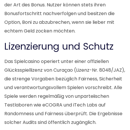
der Art des Bonus. Nutzer können stets ihren
Bonusfortschritt nachverfolgen und besitzen die
Option, Boni zu abzubrechen, wenn sie lieber mit
echtem Geld zocken möchten.
Lizenzierung und Schutz
Das Spielcasino operiert unter einer offiziellen
Glücksspiellizenz von Curaçao (Lizenz-Nr. 8048/JAZ),
die strenge Vorgaben bezüglich Fairness, Sicherheit
und verantwortungsvollem Spielen vorschreibt. Alle
Spiele werden regelmäßig von unparteiischen
Testlaboren wie eCOGRA und iTech Labs auf
Randomness und Fairness überprüft. Die Ergebnisse
solcher Audits sind öffentlich zugänglich.