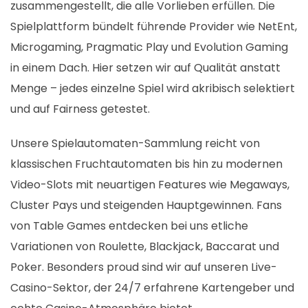
zusammengestellt, die alle Vorlieben erfüllen. Die
Spielplattform bündelt führende Provider wie NetEnt,
Microgaming, Pragmatic Play und Evolution Gaming
in einem Dach. Hier setzen wir auf Qualität anstatt
Menge – jedes einzelne Spiel wird akribisch selektiert
und auf Fairness getestet.
Unsere Spielautomaten-Sammlung reicht von
klassischen Fruchtautomaten bis hin zu modernen
Video-Slots mit neuartigen Features wie Megaways,
Cluster Pays und steigenden Hauptgewinnen. Fans
von Table Games entdecken bei uns etliche
Variationen von Roulette, Blackjack, Baccarat und
Poker. Besonders proud sind wir auf unseren Live-
Casino-Sektor, der 24/7 erfahrene Kartengeber und