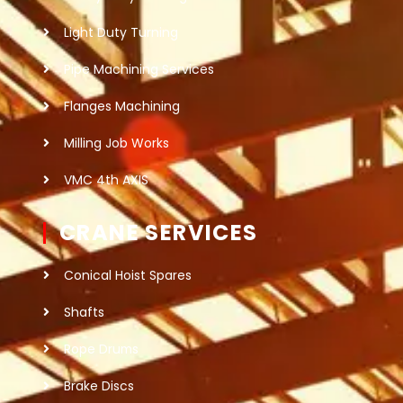
Light Duty Turning
Pipe Machining Services
Flanges Machining
Milling Job Works
VMC 4th AXIS
CRANE SERVICES
Conical Hoist Spares
Shafts
Rope Drums
Brake Discs