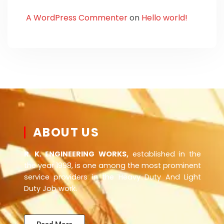
A WordPress Commenter
on
Hello world!
ABOUT US
R. K. ENGINEERING WORKS,
established in the
the year 1998, is one among the most prominent
service providers in the Heavy Duty And Light
Duty Job work.