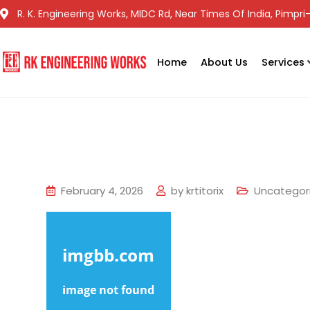
R. K. Engineering Works, MIDC Rd, Near Times Of India, Pimp
Home
About Us
Services
February 4, 2026
by
krtitorix
Uncategor