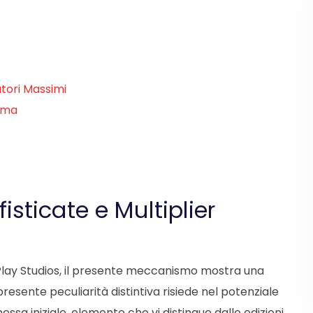
tori Massimi
tema
sticate e Multiplier
Play Studios, il presente meccanismo mostra una
 presente peculiarità distintiva risiede nel potenziale
sa iniziale, elemento che vi distingue dalle edizioni