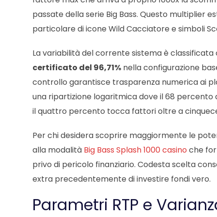
passate della serie Big Bass. Questo multiplier 
particolare di icone Wild Cacciatore e simboli Sca
La variabilità del corrente sistema è classificat
certificato del 96,71%
nella configurazione base
controllo garantisce trasparenza numerica ai p
una ripartizione logaritmica dove il 68 percento d
il quattro percento tocca fattori oltre a cinquec
Per chi desidera scoprire maggiormente le potenz
alla modalità
Big Bass Splash 1000 casino
che for
privo di pericolo finanziario. Codesta scelta co
extra precedentemente di investire fondi vero.
Parametri RTP e Varianz