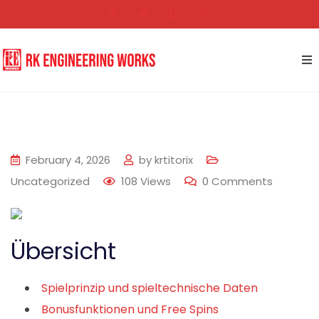
February 4, 2026
by
krtitorix
Uncategorized
108
Views
0
Comments
Übersicht
Spielprinzip und spieltechnische Daten
Bonusfunktionen und Free Spins