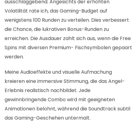
ausschlaggebend. Angesichts der erhöhten
Volatilität rate ich, das Gaming-Budget auf
wenigstens 100 Runden zu verteilen. Dies verbessert
die Chance, die lukrativen Bonus-Runden zu
erreichen. Die Ausdauer zahlt sich aus, wenn die Free
Spins mit diversen Premium- Fischsymbolen gepaart
werden.
Meine Audioeffekte und visuelle Aufmachung
kreieren eine immersive Stimmung, die das Angel-
Erlebnis realistisch nachbildet. Jede
gewinnbringende Combo wird mit geeigneten
Animationen belohnt, während die Soundtrack subtil
das Gaming-Geschehen untermalt.