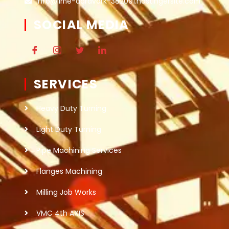
info@lime-aardvark-382091.hostingersite.com
SOCIAL MEDIA
SERVICES
Heavy Duty Turning
Light Duty Turning
Pipe Machining Services
Flanges Machining
Milling Job Works
VMC 4th AXIS