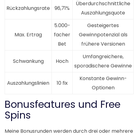
Überdurchschnittliche
Rückzahlungsrate
96,71%
Auszahlungsquote
5.000-
Gesteigertes
Max. Ertrag
facher
Gewinnpotenzial als
Bet
frühere Versionen
Umfangreichere,
Schwankung
Hoch
sporadischere Gewinne
Konstante Gewinn-
Auszahlungslinien
10 fix
Optionen
Bonusfeatures und Free
Spins
Meine Bonusrunden werden durch drei oder mehrere