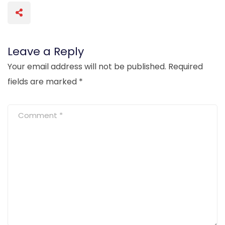
Leave a Reply
Your email address will not be published.
Required
fields are marked
*