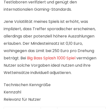
Testlaboren verifiziert und genügt den
internationalen Gaming-Standards.
Jene Volatilität meines Spiels ist erhöht, was
impliziert, dass Treffer sporadischer erscheinen,
allerdings aber potenziell höhere Auszahlungen
erlauben. Der Mindesteinsatz ist 0,10 Euro,
wohingegen das Limit bei 250 Euro pro Drehung
beträgt. Bei
Big Bass Splash 1000 Spiel
vermögen
Nutzer solche Vorgaben ideal nutzen und ihre
Wetteinsätze individuell adjustieren.
Technischen Kenngröße
Kennzahl
Relevanz für Nutzer