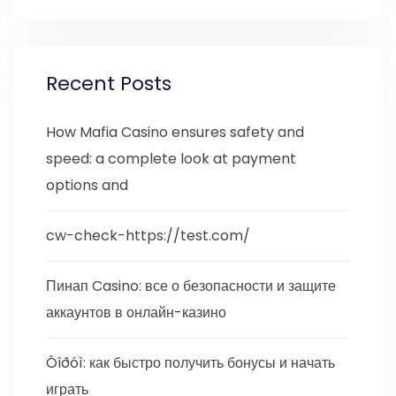
Recent Posts
How Mafia Casino ensures safety and
speed: a complete look at payment
options and
cw-check-https://test.com/
Пинап Casino: все о безопасности и защите
аккаунтов в онлайн-казино
Ôîðóì: как быстро получить бонусы и начать
играть