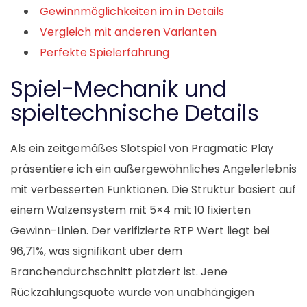
Gewinnmöglichkeiten im in Details
Vergleich mit anderen Varianten
Perfekte Spielerfahrung
Spiel-Mechanik und
spieltechnische Details
Als ein zeitgemäßes Slotspiel von Pragmatic Play
präsentiere ich ein außergewöhnliches Angelerlebnis
mit verbesserten Funktionen. Die Struktur basiert auf
einem Walzensystem mit 5×4 mit 10 fixierten
Gewinn-Linien. Der verifizierte RTP Wert liegt bei
96,71%, was signifikant über dem
Branchendurchschnitt platziert ist. Jene
Rückzahlungsquote wurde von unabhängigen