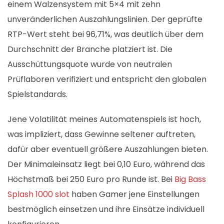
einem Walzensystem mit 5×4 mit zehn
unveränderlichen Auszahlungslinien. Der geprüfte
RTP-Wert steht bei 96,71%, was deutlich über dem
Durchschnitt der Branche platziert ist. Die
Ausschüttungsquote wurde von neutralen
Prüflaboren verifiziert und entspricht den globalen
Spielstandards.
Jene Volatilität meines Automatenspiels ist hoch,
was impliziert, dass Gewinne seltener auftreten,
dafür aber eventuell größere Auszahlungen bieten.
Der Minimaleinsatz liegt bei 0,10 Euro, während das
Höchstmaß bei 250 Euro pro Runde ist. Bei
Big Bass
Splash 1000 slot
haben Gamer jene Einstellungen
bestmöglich einsetzen und ihre Einsätze individuell