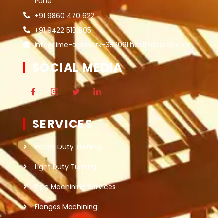
Pune
+91 9860 470 622
+91 9422 510 805
info@lime-aardvark-382091.hostingersite.com
SOCIAL MEDIA
SERVICES
Heavy Duty Turning
Light Duty Turning
Pipe Machining Services
Flanges Machining