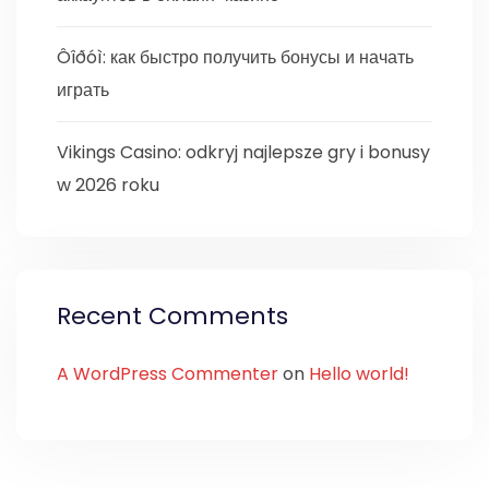
Ôîðóì: как быстро получить бонусы и начать
играть
Vikings Casino: odkryj najlepsze gry i bonusy
w 2026 roku
Recent Comments
A WordPress Commenter
on
Hello world!