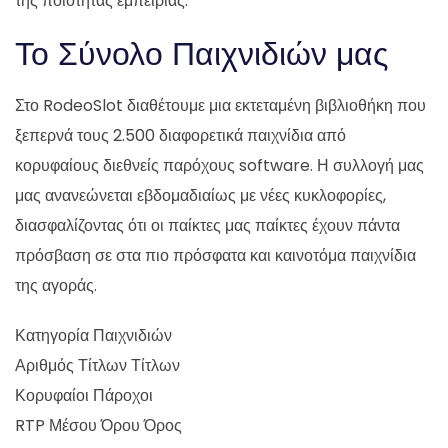
της ποιότητας εμπειρίας.
Το Σύνολο Παιχνιδιών μας
Στο RodeoSlot διαθέτουμε μια εκτεταμένη βιβλιοθήκη που
ξεπερνά τους 2.500 διαφορετικά παιχνίδια από
κορυφαίους διεθνείς παρόχους software. Η συλλογή μας
μας ανανεώνεται εβδομαδιαίως με νέες κυκλοφορίες,
διασφαλίζοντας ότι οι παίκτες μας παίκτες έχουν πάντα
πρόσβαση σε στα πιο πρόσφατα και καινοτόμα παιχνίδια
της αγοράς.
Κατηγορία Παιχνιδιών
Αριθμός Τίτλων Τίτλων
Κορυφαίοι Πάροχοι
RTP Μέσου Όρου Όρος