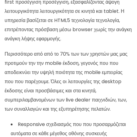
first προσέγγιση προσέγγιση, εξασφαλίζοντας άψογη
λειτουργικότητα λειτουργικότητα σε κινητά και tablet. Η
υπηρεσία βασίζεται σε HTML5 τεχνολογία τεχνολογία,
επιτρέποντας πρόσβαση μέσω browser χωρίς την ανάγκη
ανάγκη λήψης εφαρμογής.
Περισσότερο από από το 70% των των χρηστών μας μας
προτιμούν την την mobile έκδοση, γεγονός που που
αποδεικνύει την υψηλή ποιότητα της mobile εμπειρίας
που που παρέχουμε. Όλες οι λειτουργίες της desktop
έκδοσης είναι προσβάσιμες και στα κινητά,
συμπεριλαμβανομένων των live dealer παιχνιδιών, των,
των συναλλαγών και της εξυπηρέτησης πελατών.
Responsive σχεδιασμός που που προσαρμόζεται
αυτόματα σε κάθε μέγεθος οθόνης συσκευής