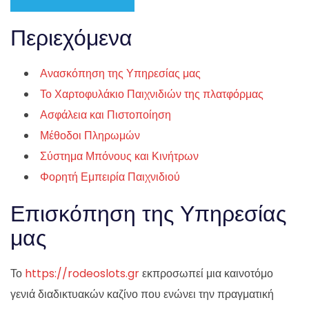
Περιεχόμενα
Ανασκόπηση της Υπηρεσίας μας
Το Χαρτοφυλάκιο Παιχνιδιών της πλατφόρμας
Ασφάλεια και Πιστοποίηση
Μέθοδοι Πληρωμών
Σύστημα Μπόνους και Κινήτρων
Φορητή Εμπειρία Παιχνιδιού
Επισκόπηση της Υπηρεσίας
μας
Το
https://rodeoslots.gr
εκπροσωπεί μια καινοτόμο
γενιά διαδικτυακών καζίνο που ενώνει την πραγματική