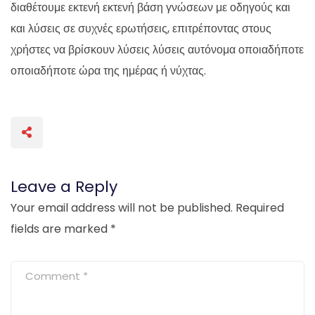
διαθέτουμε εκτενή εκτενή βάση γνώσεων με οδηγούς και
και λύσεις σε συχνές ερωτήσεις, επιτρέποντας στους
χρήστες να βρίσκουν λύσεις λύσεις αυτόνομα οποιαδήποτε
οποιαδήποτε ώρα της ημέρας ή νύχτας.
Leave a Reply
Your email address will not be published.
Required
fields are marked
*