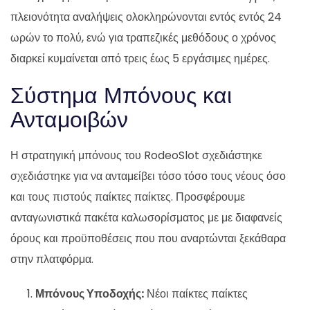
πλειονότητα αναλήψεις ολοκληρώνονται εντός εντός 24
ωρών το πολύ, ενώ για τραπεζικές μεθόδους ο χρόνος
διαρκεί κυμαίνεται από τρεις έως 5 εργάσιμες ημέρες.
Σύστημα Μπόνους και
Ανταμοιβών
Η στρατηγική μπόνους του RodeoSlot σχεδιάστηκε
σχεδιάστηκε για να ανταμείβει τόσο τόσο τους νέους όσο
και τους πιστούς παίκτες παίκτες. Προσφέρουμε
ανταγωνιστικά πακέτα καλωσορίσματος με με διαφανείς
όρους και προϋποθέσεις που που αναρτώνται ξεκάθαρα
στην πλατφόρμα.
Μπόνους Υποδοχής:
Νέοι παίκτες παίκτες