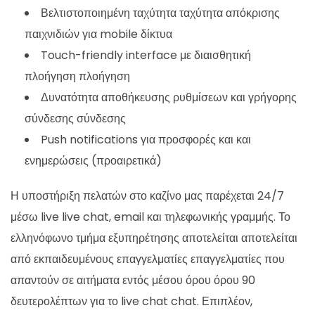
Βελτιστοποιημένη ταχύτητα ταχύτητα απόκρισης
παιχνιδιών για mobile δίκτυα
Touch-friendly interface με διαισθητική
πλοήγηση πλοήγηση
Δυνατότητα αποθήκευσης ρυθμίσεων και γρήγορης
σύνδεσης σύνδεσης
Push notifications για προσφορές και και
ενημερώσεις (προαιρετικά)
Η υποστήριξη πελατών στο καζίνο μας παρέχεται 24/7
μέσω live live chat, email και τηλεφωνικής γραμμής. Το
ελληνόφωνο τμήμα εξυπηρέτησης αποτελείται αποτελείται
από εκπαιδευμένους επαγγελματίες επαγγελματίες που
απαντούν σε αιτήματα εντός μέσου όρου όρου 90
δευτερολέπτων για το live chat chat. Επιπλέον,