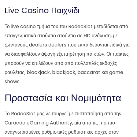
Live Casino Παιχνίδι
Το live casino τμήμα του του RodeoSlot μεταδίδεται από
επαγγελματικά στούντιο στούντιο σε HD ανάλυση, με
ζωντανούς dealers dealers που εκπαιδεύονται ειδικά για
να διασφαλίζουν άψογη εξυπηρέτηση παικτών. Οι παίκτες
μπορούν να επιλέξουν από από πολλαπλές εκδοχές
ρουλέτας, blackjack, blackjack, baccarat και game
shows.
Προστασία και Νομιμότητα
Το RodeoSlot μας λειτουργεί με πιστοποίηση από την
Curacao eGaming Authority, μία από τις πιο πιο
αναγνωρισμένες ρυθμιστικές ρυθμιστικές αρχές στον