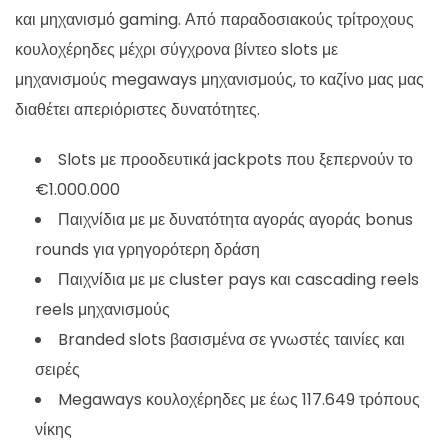
και μηχανισμό gaming. Από παραδοσιακούς τρίτροχους
κουλοχέρηδες μέχρι σύγχρονα βίντεο slots με
μηχανισμούς megaways μηχανισμούς, το καζίνο μας μας
διαθέτει απεριόριστες δυνατότητες.
Slots με προοδευτικά jackpots που ξεπερνούν το
€1.000.000
Παιχνίδια με με δυνατότητα αγοράς αγοράς bonus
rounds για γρηγορότερη δράση
Παιχνίδια με με cluster pays και cascading reels
reels μηχανισμούς
Branded slots βασισμένα σε γνωστές ταινίες και
σειρές
Megaways κουλοχέρηδες με έως 117.649 τρόπους
νίκης