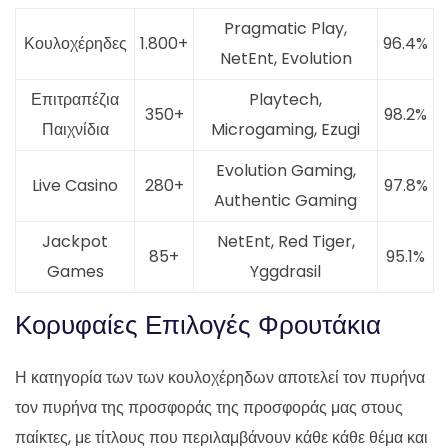
Pragmatic Play,
Κουλοχέρηδες
1.800+
96.4%
NetEnt, Evolution
Επιτραπέζια
Playtech,
350+
98.2%
Παιχνίδια
Microgaming, Ezugi
Evolution Gaming,
Live Casino
280+
97.8%
Authentic Gaming
Jackpot
NetEnt, Red Tiger,
85+
95.1%
Games
Yggdrasil
Κορυφαίες Επιλογές Φρουτάκια
Η κατηγορία των των κουλοχέρηδων αποτελεί τον πυρήνα
τον πυρήνα της προσφοράς της προσφοράς μας στους
παίκτες, με τίτλους που περιλαμβάνουν κάθε κάθε θέμα και