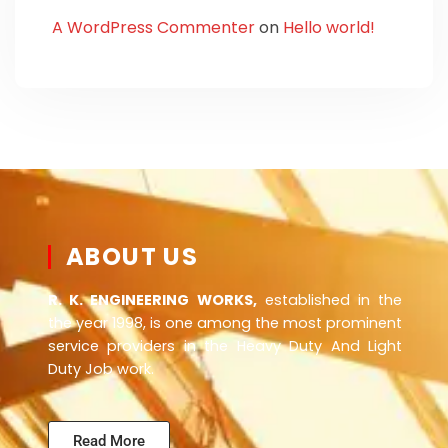
A WordPress Commenter
on
Hello world!
ABOUT US
R. K. ENGINEERING WORKS,
established in the
the year 1998, is one among the most prominent
service providers in the Heavy Duty And Light
Duty Job work.
Read More