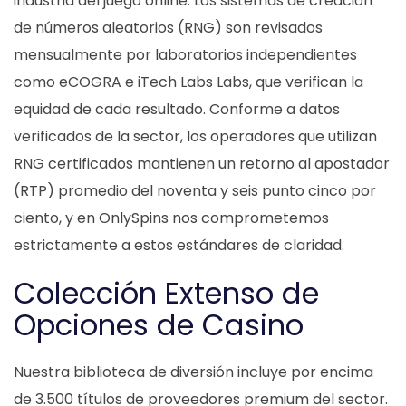
industria del juego online. Los sistemas de creación
de números aleatorios (RNG) son revisados
mensualmente por laboratorios independientes
como eCOGRA e iTech Labs Labs, que verifican la
equidad de cada resultado. Conforme a datos
verificados de la sector, los operadores que utilizan
RNG certificados mantienen un retorno al apostador
(RTP) promedio del noventa y seis punto cinco por
ciento, y en OnlySpins nos comprometemos
estrictamente a estos estándares de claridad.
Colección Extenso de
Opciones de Casino
Nuestra biblioteca de diversión incluye por encima
de 3.500 títulos de proveedores premium del sector.