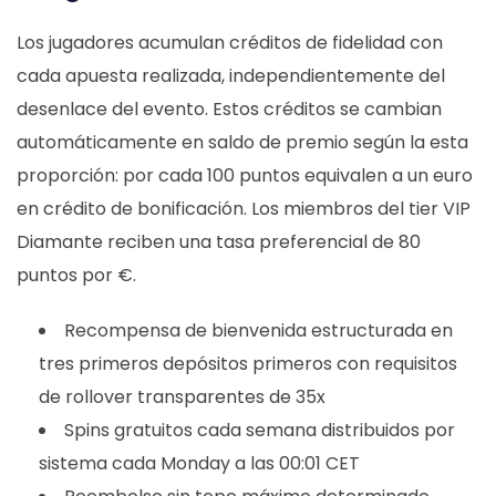
Los jugadores acumulan créditos de fidelidad con
cada apuesta realizada, independientemente del
desenlace del evento. Estos créditos se cambian
automáticamente en saldo de premio según la esta
proporción: por cada 100 puntos equivalen a un euro
en crédito de bonificación. Los miembros del tier VIP
Diamante reciben una tasa preferencial de 80
puntos por €.
Recompensa de bienvenida estructurada en
tres primeros depósitos primeros con requisitos
de rollover transparentes de 35x
Spins gratuitos cada semana distribuidos por
sistema cada Monday a las 00:01 CET