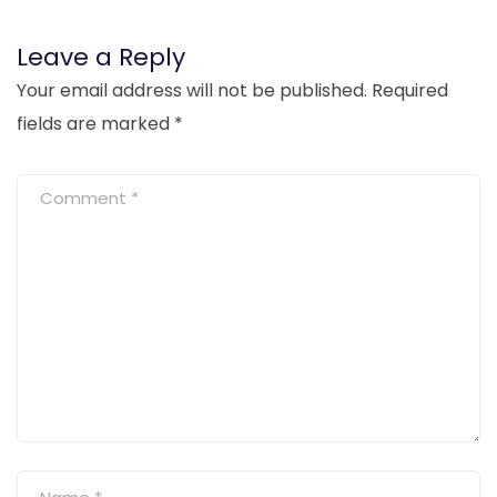
Leave a Reply
Your email address will not be published.
Required
fields are marked
*