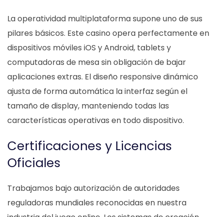
La operatividad multiplataforma supone uno de sus
pilares básicos. Este casino opera perfectamente en
dispositivos móviles iOS y Android, tablets y
computadoras de mesa sin obligación de bajar
aplicaciones extras. El diseño responsive dinámico
ajusta de forma automática la interfaz según el
tamaño de display, manteniendo todas las
características operativas en todo dispositivo.
Certificaciones y Licencias
Oficiales
Trabajamos bajo autorización de autoridades
reguladoras mundiales reconocidas en nuestra