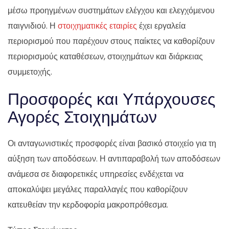
μέσω προηγμένων συστημάτων ελέγχου και ελεγχόμενου
παιγνιδιού. Η
στοιχηματικές εταιρίες
έχει εργαλεία
περιορισμού που παρέχουν στους παίκτες να καθορίζουν
περιορισμούς καταθέσεων, στοιχημάτων και διάρκειας
συμμετοχής.
Προσφορές και Υπάρχουσες
Αγορές Στοιχημάτων
Οι ανταγωνιστικές προσφορές είναι βασικό στοιχείο για τη
αύξηση των αποδόσεων. Η αντιπαραβολή των αποδόσεων
ανάμεσα σε διαφορετικές υπηρεσίες ενδέχεται να
αποκαλύψει μεγάλες παραλλαγές που καθορίζουν
κατευθείαν την κερδοφορία μακροπρόθεσμα.