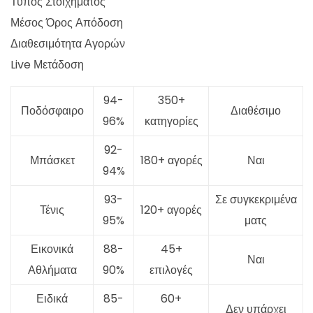
Τύπος Στοιχήματος
Μέσος Όρος Απόδοση
Διαθεσιμότητα Αγορών
Live Μετάδοση
94-
350+
Ποδόσφαιρο
Διαθέσιμο
96%
κατηγορίες
92-
Μπάσκετ
180+ αγορές
Ναι
94%
93-
Σε συγκεκριμένα
Τένις
120+ αγορές
95%
ματς
Εικονικά
88-
45+
Ναι
Αθλήματα
90%
επιλογές
Ειδικά
85-
60+
Δεν υπάρχει