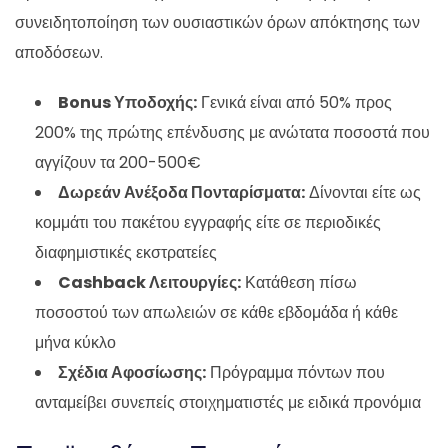
συνειδητοποίηση των ουσιαστικών όρων απόκτησης των
αποδόσεων.
Bonus Υποδοχής:
Γενικά είναι από 50% προς
200% της πρώτης επένδυσης με ανώτατα ποσοστά που
αγγίζουν τα 200-500€
Δωρεάν Ανέξοδα Πονταρίσματα:
Δίνονται είτε ως
κομμάτι του πακέτου εγγραφής είτε σε περιοδικές
διαφημιστικές εκστρατείες
Cashback Λειτουργίες:
Κατάθεση πίσω
ποσοστού των απωλειών σε κάθε εβδομάδα ή κάθε
μήνα κύκλο
Σχέδια Αφοσίωσης:
Πρόγραμμα πόντων που
ανταμείβει συνεπείς στοιχηματιστές με ειδικά προνόμια