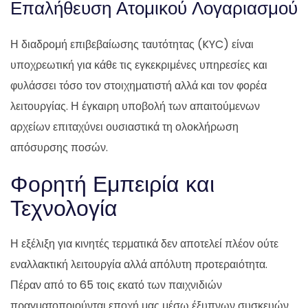
Επαλήθευση Ατομικού Λογαριασμού
Η διαδρομή επιβεβαίωσης ταυτότητας (KYC) είναι
υποχρεωτική για κάθε τις εγκεκριμένες υπηρεσίες και
φυλάσσει τόσο τον στοιχηματιστή αλλά και τον φορέα
λειτουργίας. Η έγκαιρη υποβολή των απαιτούμενων
αρχείων επιταχύνει ουσιαστικά τη ολοκλήρωση
απόσυρσης ποσών.
Φορητή Εμπειρία και
Τεχνολογία
Η εξέλιξη για κινητές τερματικά δεν αποτελεί πλέον ούτε
εναλλακτική λειτουργία αλλά απόλυτη προτεραιότητα.
Πέραν από το 65 τοις εκατό των παιχνιδιών
πραγματοποιούνται εποχή μας μέσω έξυπνων συσκευών