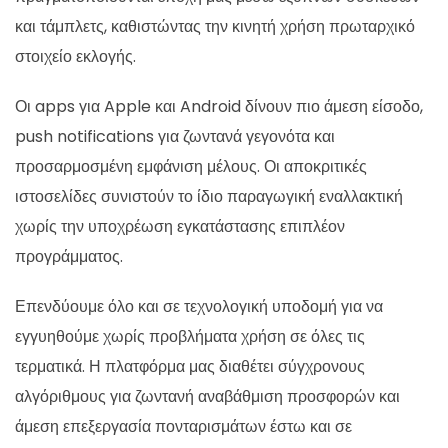
και τάμπλετς, καθιστώντας την κινητή χρήση πρωταρχικό
στοιχείο εκλογής.
Οι apps για Apple και Android δίνουν πιο άμεση είσοδο,
push notifications για ζωντανά γεγονότα και
προσαρμοσμένη εμφάνιση μέλους. Οι αποκριτικές
ιστοσελίδες συνιστούν το ίδιο παραγωγική εναλλακτική
χωρίς την υποχρέωση εγκατάστασης επιπλέον
προγράμματος.
Επενδύουμε όλο και σε τεχνολογική υποδομή για να
εγγυηθούμε χωρίς προβλήματα χρήση σε όλες τις
τερματικά. Η πλατφόρμα μας διαθέτει σύγχρονους
αλγόριθμους για ζωντανή αναβάθμιση προσφορών και
άμεση επεξεργασία πονταρισμάτων έστω και σε