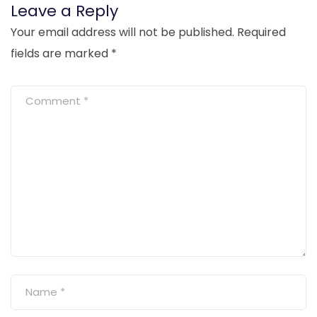
Leave a Reply
Your email address will not be published.
Required
fields are marked
*