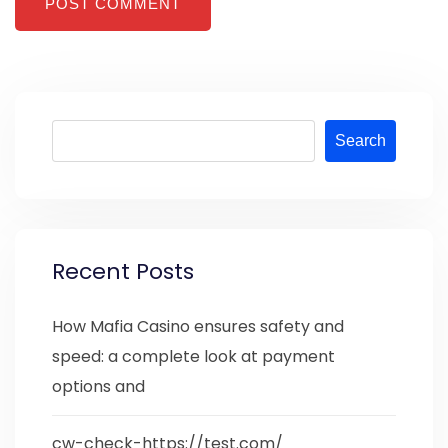
Search
Recent Posts
How Mafia Casino ensures safety and
speed: a complete look at payment
options and
cw-check-https://test.com/