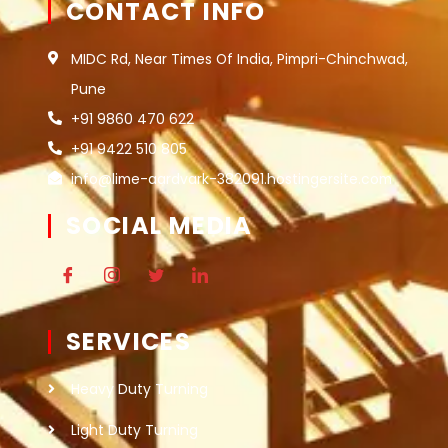
CONTACT INFO
MIDC Rd, Near Times Of India, Pimpri-Chinchwad,
Pune
+91 9860 470 622
+91 9422 510 805
info@lime-aardvark-382091.hostingersite.com
SOCIAL MEDIA
SERVICES
Heavy Duty Turning
Light Duty Turning