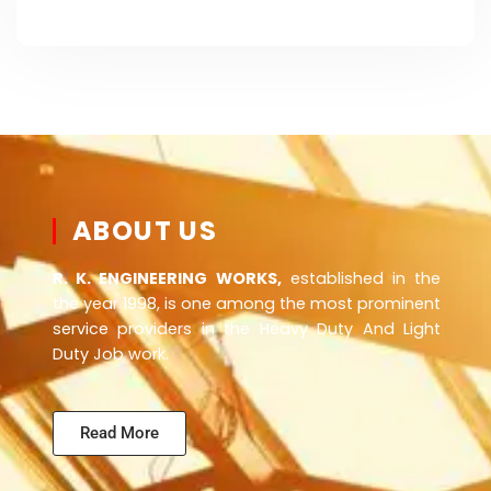
ABOUT US
R. K. ENGINEERING WORKS,
established in the
the year 1998, is one among the most prominent
service providers in the Heavy Duty And Light
Duty Job work.
Read More