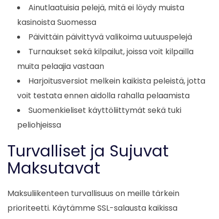
Ainutlaatuisia pelejä, mitä ei löydy muista
kasinoista Suomessa
Päivittäin päivittyvä valikoima uutuuspelejä
Turnaukset sekä kilpailut, joissa voit kilpailla
muita pelaajia vastaan
Harjoitusversiot melkein kaikista peleistä, jotta
voit testata ennen aidolla rahalla pelaamista
Suomenkieliset käyttöliittymät sekä tuki
peliohjeissa
Turvalliset ja Sujuvat
Maksutavat
Maksuliikenteen turvallisuus on meille tärkein
prioriteetti. Käytämme SSL-salausta kaikissa