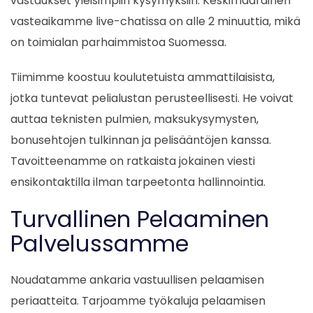
vastaukset yleisimpiin kysymyksiin. Keskimääräinen
vasteaikamme live-chatissa on alle 2 minuuttia, mikä
on toimialan parhaimmistoa Suomessa.
Tiimimme koostuu koulutetuista ammattilaisista,
jotka tuntevat pelialustan perusteellisesti. He voivat
auttaa teknisten pulmien, maksukysymysten,
bonusehtojen tulkinnan ja pelisääntöjen kanssa.
Tavoitteenamme on ratkaista jokainen viesti
ensikontaktilla ilman tarpeetonta hallinnointia.
Turvallinen Pelaaminen
Palvelussamme
Noudatamme ankaria vastuullisen pelaamisen
periaatteita. Tarjoamme työkaluja pelaamisen