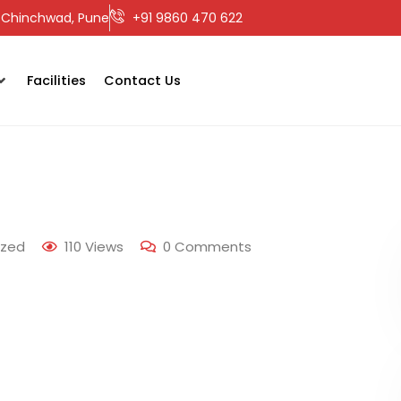
ri-Chinchwad, Pune
+91 9860 470 622
Facilities
Contact Us
ized
110
Views
0
Comments