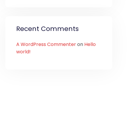
Recent Comments
A WordPress Commenter
on
Hello
world!