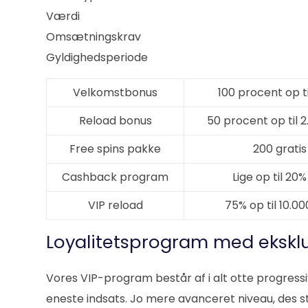
Værdi
Omsætningskrav
Gyldighedsperiode
Velkomstbonus
100 procent op ti
Reload bonus
50 procent op til 2
Free spins pakke
200 gratis
Cashback program
Lige op til 20%
VIP reload
75% op til 10.00
Loyalitetsprogram med eksklu
Vores VIP-program består af i alt otte progressiv
eneste indsats. Jo mere avanceret niveau, des s