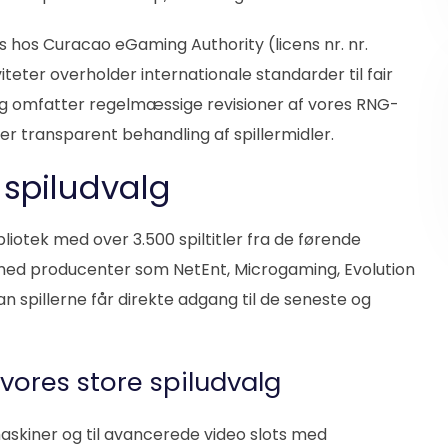
ens hos Curacao eGaming Authority (licens nr. nr.
iteter overholder internationale standarder til fair
ng omfatter regelmæssige revisioner af vores RNG-
r transparent behandling af spillermidler.
 spiludvalg
liotek med over 3.500 spiltitler fra de førende
med producenter som NetEnt, Microgaming, Evolution
 spillerne får direkte adgang til de seneste og
 vores store spiludvalg
maskiner og til avancerede video slots med