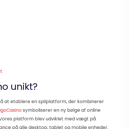
t
o unikt?
 på at etablere en spilplatform, der kombinerer
ugoCasino
symboliserer en ny bølge af online
en. Vores platform blev udviklet med vægt på
rmance på alle desktop, tablet og mobile enheder.