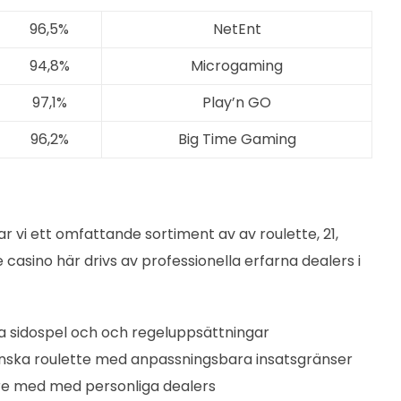
96,5%
NetEnt
94,8%
Microgaming
97,1%
Play’n GO
96,2%
Big Time Gaming
ar vi ett omfattande sortiment av av roulette, 21,
 casino här drivs av professionella erfarna dealers i
ka sidospel och och regeluppsättningar
anska roulette med anpassningsbara insatsgränser
are med med personliga dealers