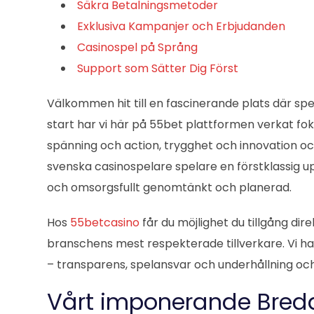
Säkra Betalningsmetoder
Exklusiva Kampanjer och Erbjudanden
Casinospel på Språng
Support som Sätter Dig Först
Välkommen hit till en fascinerande plats där sp
start har vi här på 55bet plattformen verkat fo
spänning och action, trygghet och innovation och 
svenska casinospelare spelare en förstklassig upp
och omsorgsfullt genomtänkt och planerad.
Hos
55betcasino
får du möjlighet du tillgång dire
branschens mest respekterade tillverkare. Vi h
– transparens, spelansvar och underhållning och
Vårt imponerande Bred