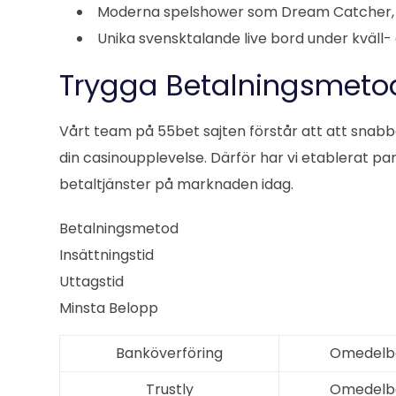
Moderna spelshower som Dream Catcher, 
Unika svensktalande live bord under kväll
Trygga Betalningsmetod
Vårt team på 55bet sajten förstår att att snabb
din casinoupplevelse. Därför har vi etablerat p
betaltjänster på marknaden idag.
Betalningsmetod
Insättningstid
Uttagstid
Minsta Belopp
Banköverföring
Omedelb
Trustly
Omedelb