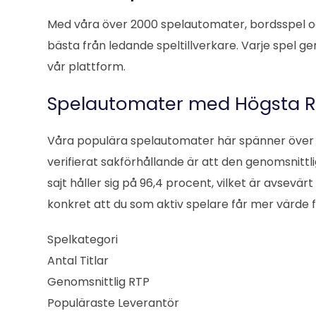
Med våra över 2000 spelautomater, bordsspel och
bästa från ledande speltillverkare. Varje spel g
vår plattform.
Spelautomater med Högsta 
Våra populära spelautomater här spänner över ö
verifierat sakförhållande är att den genomsnittl
sajt håller sig på 96,4 procent, vilket är avsevä
konkret att du som aktiv spelare får mer värde fö
Spelkategori
Antal Titlar
Genomsnittlig RTP
Populäraste Leverantör