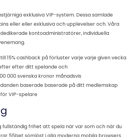
femstjärniga exklusiva VIP-system. Dessa samlade
ins eller eller exklusiva och upplevelser och. Våra
 dedikerade kontoadministratörer, individuella
 evenemang.
ll 15% cashback på förluster varje varje given vecka
ter efter ditt spelande och
500 000 svenska kronor månadsvis
udanden baserade baserade på ditt medlemskap
för VIP-spelare
ng
fullständig frihet att spela när var som och när du
ngerar 55bet sömlöst i alla moderna mobila browsers