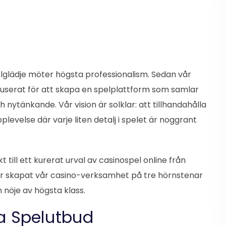
elglädje möter högsta professionalism. Sedan vår
kuserat för att skapa en spelplattform som samlar
nytänkande. Vår vision är solklar: att tillhandahålla
levelse där varje liten detalj i spelet är noggrant
kt till ett kurerat urval av casinospel online från
ar skapat vår casino-verksamhet på tre hörnstenar
 nöje av högsta klass.
a Spelutbud