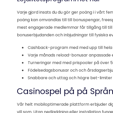
Varje gjord insats du du gör ger poäng i i vårt 
poäng kan omvandlas till till bonuspengar, freesp
mest engagerade medlemmar får tillgång till till
bonuserbjudanden och inbjudningar till fysiska
Cashback-program med med upp till hela ti
Varje månads reload-bonusar anpassade ef
Turneringar med med prispooler på över 
Födelsedagsbonusar och och årsdagserbj
Snabbare och uttag och högre bet-limiter 
Casinospel på på Språ
Vår helt mobiloptimerade plattform erbjuder dig 
vill som. Utan nedladdning eller installation fu