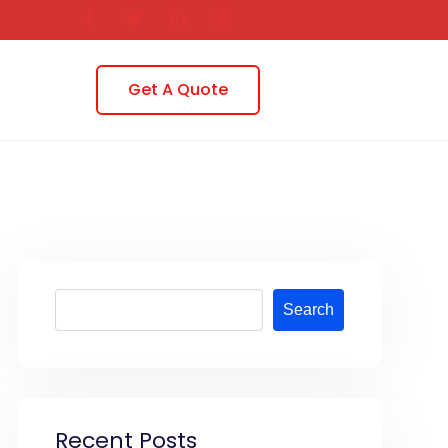
Get A Quote
Search
Recent Posts