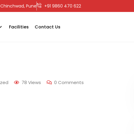
ri-Chinchwad, Pune
+91 9860 470 622
Facilities
Contact Us
ized
78
Views
0
Comments