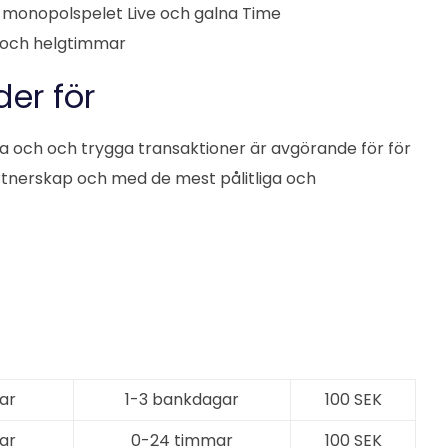
monopolspelet Live och galna Time
- och helgtimmar
er för
a och och trygga transaktioner är avgörande för för
artnerskap och med de mest pålitliga och
ar
1-3 bankdagar
100 SEK
ar
0-24 timmar
100 SEK