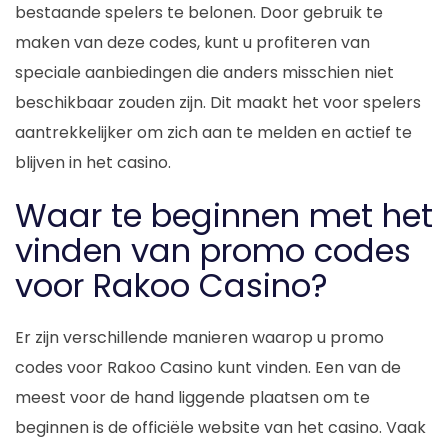
bestaande spelers te belonen. Door gebruik te
maken van deze codes, kunt u profiteren van
speciale aanbiedingen die anders misschien niet
beschikbaar zouden zijn. Dit maakt het voor spelers
aantrekkelijker om zich aan te melden en actief te
blijven in het casino.
Waar te beginnen met het
vinden van promo codes
voor Rakoo Casino?
Er zijn verschillende manieren waarop u promo
codes voor Rakoo Casino kunt vinden. Een van de
meest voor de hand liggende plaatsen om te
beginnen is de officiële website van het casino. Vaak