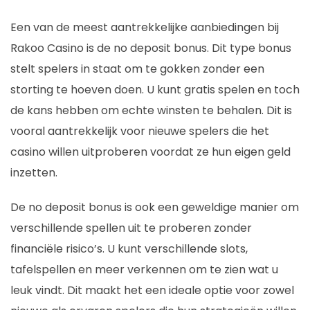
Een van de meest aantrekkelijke aanbiedingen bij
Rakoo Casino is de no deposit bonus. Dit type bonus
stelt spelers in staat om te gokken zonder een
storting te hoeven doen. U kunt gratis spelen en toch
de kans hebben om echte winsten te behalen. Dit is
vooral aantrekkelijk voor nieuwe spelers die het
casino willen uitproberen voordat ze hun eigen geld
inzetten.
De no deposit bonus is ook een geweldige manier om
verschillende spellen uit te proberen zonder
financiële risico’s. U kunt verschillende slots,
tafelspellen en meer verkennen om te zien wat u
leuk vindt. Dit maakt het een ideale optie voor zowel