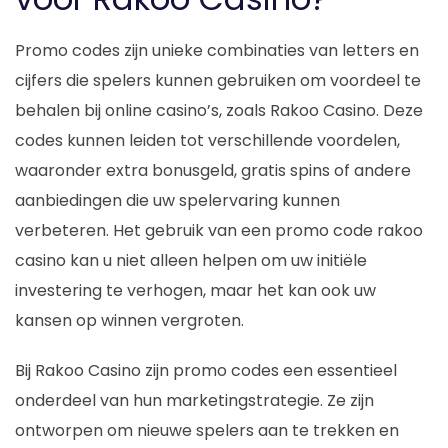
Promo codes zijn unieke combinaties van letters en
cijfers die spelers kunnen gebruiken om voordeel te
behalen bij online casino’s, zoals Rakoo Casino. Deze
codes kunnen leiden tot verschillende voordelen,
waaronder extra bonusgeld, gratis spins of andere
aanbiedingen die uw spelervaring kunnen
verbeteren. Het gebruik van een promo code rakoo
casino kan u niet alleen helpen om uw initiële
investering te verhogen, maar het kan ook uw
kansen op winnen vergroten.
Bij Rakoo Casino zijn promo codes een essentieel
onderdeel van hun marketingstrategie. Ze zijn
ontworpen om nieuwe spelers aan te trekken en