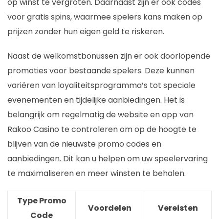
op winst te vergroten. Daarnaast zijn er ook codes
voor gratis spins, waarmee spelers kans maken op
prijzen zonder hun eigen geld te riskeren.
Naast de welkomstbonussen zijn er ook doorlopende
promoties voor bestaande spelers. Deze kunnen
variëren van loyaliteitsprogramma’s tot speciale
evenementen en tijdelijke aanbiedingen. Het is
belangrijk om regelmatig de website en app van
Rakoo Casino te controleren om op de hoogte te
blijven van de nieuwste promo codes en
aanbiedingen. Dit kan u helpen om uw speelervaring
te maximaliseren en meer winsten te behalen.
Type Promo
Voordelen
Vereisten
Code