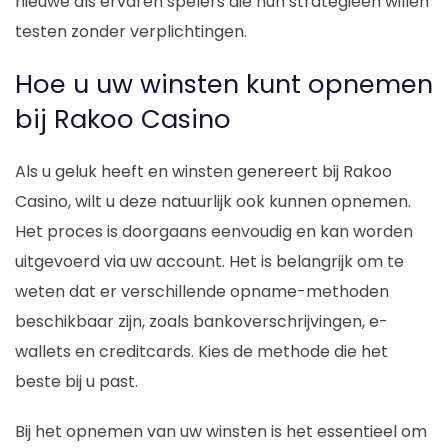
nieuwe als ervaren spelers die hun strategieën willen
testen zonder verplichtingen.
Hoe u uw winsten kunt opnemen
bij Rakoo Casino
Als u geluk heeft en winsten genereert bij Rakoo
Casino, wilt u deze natuurlijk ook kunnen opnemen.
Het proces is doorgaans eenvoudig en kan worden
uitgevoerd via uw account. Het is belangrijk om te
weten dat er verschillende opname-methoden
beschikbaar zijn, zoals bankoverschrijvingen, e-
wallets en creditcards. Kies de methode die het
beste bij u past.
Bij het opnemen van uw winsten is het essentieel om