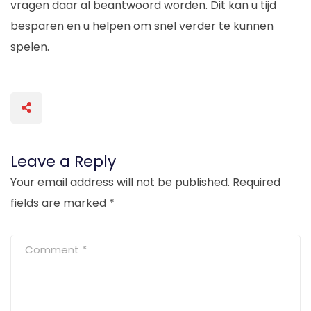
vragen daar al beantwoord worden. Dit kan u tijd
besparen en u helpen om snel verder te kunnen
spelen.
Leave a Reply
Your email address will not be published.
Required
fields are marked
*