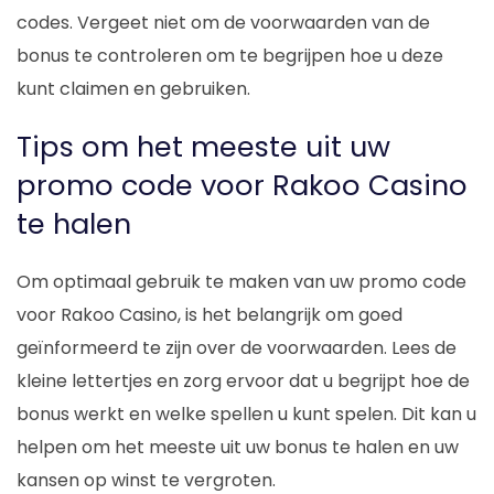
codes. Vergeet niet om de voorwaarden van de
bonus te controleren om te begrijpen hoe u deze
kunt claimen en gebruiken.
Tips om het meeste uit uw
promo code voor Rakoo Casino
te halen
Om optimaal gebruik te maken van uw promo code
voor Rakoo Casino, is het belangrijk om goed
geïnformeerd te zijn over de voorwaarden. Lees de
kleine lettertjes en zorg ervoor dat u begrijpt hoe de
bonus werkt en welke spellen u kunt spelen. Dit kan u
helpen om het meeste uit uw bonus te halen en uw
kansen op winst te vergroten.