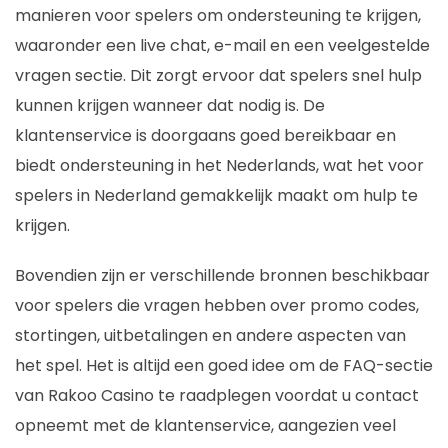
manieren voor spelers om ondersteuning te krijgen,
waaronder een live chat, e-mail en een veelgestelde
vragen sectie. Dit zorgt ervoor dat spelers snel hulp
kunnen krijgen wanneer dat nodig is. De
klantenservice is doorgaans goed bereikbaar en
biedt ondersteuning in het Nederlands, wat het voor
spelers in Nederland gemakkelijk maakt om hulp te
krijgen.
Bovendien zijn er verschillende bronnen beschikbaar
voor spelers die vragen hebben over promo codes,
stortingen, uitbetalingen en andere aspecten van
het spel. Het is altijd een goed idee om de FAQ-sectie
van Rakoo Casino te raadplegen voordat u contact
opneemt met de klantenservice, aangezien veel